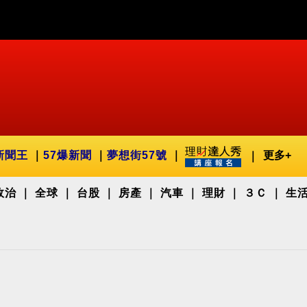
新聞王
57爆新聞
夢想街57號
更多+
政治
全球
台股
房產
汽車
理財
３Ｃ
生