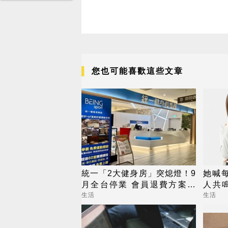
您也可能喜歡這些文章
統一「2大健身房」突熄燈！9
她喊
月全台停業 會員退費方案一
人共
次看
活得
生活
生活