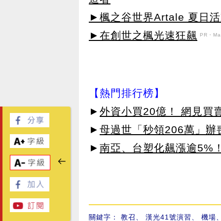
►楓之谷世界Artale 夏
►在創世之楓光速狂飆
PR・Map
【熱門排行榜】
►
外資小買20億！ 網見買
►
母過世「秒領206萬」
►
南亞、台塑化飆漲逾5%！
關鍵字：
教召
、
漢光41號演習
、
機場