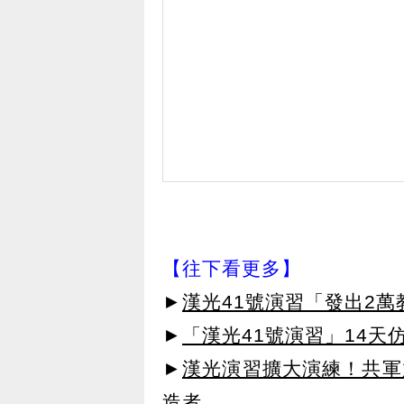
【往下看更多】
►
漢光41號演習「發出2萬
►
「漢光41號演習」14天
►
漢光演習擴大演練！共軍
造者