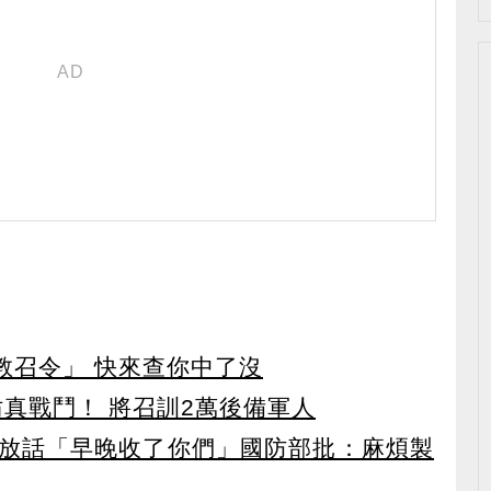
教召令」 快來查你中了沒
仿真戰鬥！ 將召訓2萬後備軍人
放話「早晚收了你們」國防部批：麻煩製