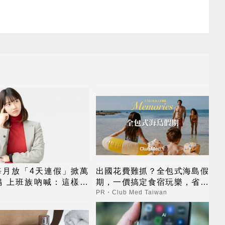
每月放「4天連假」掀萬
出國花費難抓？全包式海島假
鳴 上班族吶喊：這樣才
期，一價搞定食宿玩樂，省錢
像人
更省心！
PR・Club Med Taiwan