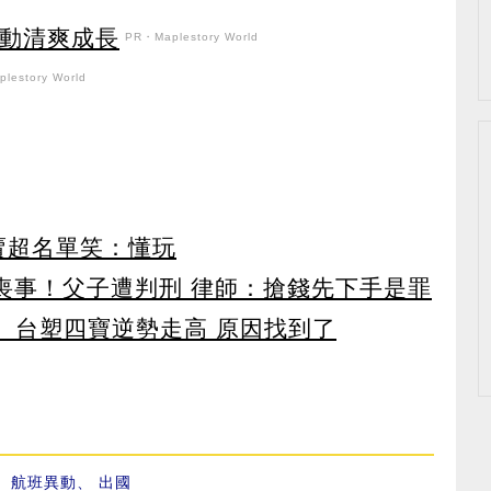
日活動清爽成長
PR・Maplestory World
lestory World
賣超名單笑：懂玩
辦喪事！父子遭判刑 律師：搶錢先下手是罪
 台塑四寶逆勢走高 原因找到了
、
航班異動
、
出國