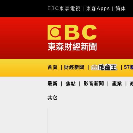
EBC東森電視
｜
東森Apps
｜
简体
首頁
財經新聞
57
最新
焦點
影音新聞
產業
其它