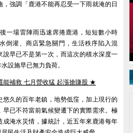
施，強調「鹿港不能再忍受一下雨就淹的日
午後一場雷陣雨迅速席捲鹿港，短短數小時
水倒灌、商店緊急關門，生活秩序陷入混
來說早已不是第一次，而這次的積水深度一
排水設施早已無力負荷。
還能補救 七月營收猛 起漲搶賺股
★
史悠久的百年老鎮，地勢低窪，加上現行的
，早已不符當前氣候變遷下的實際需求。極
造成淹水災情，據統計，近五年來鹿港每年
對居民生活及財產安全造成巨大威脅。