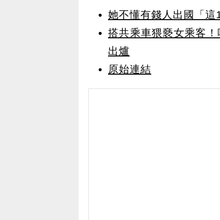
她不懂有錢人出國「這
搭共乘車猥褻女乘客！
出爐
原始連結