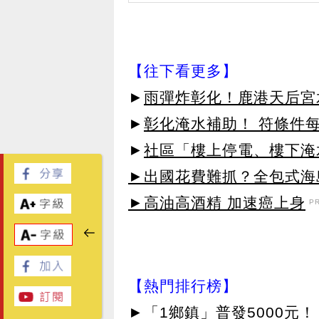
【往下看更多】
►
雨彈炸彰化！鹿港天后宮
►
彰化淹水補助！ 符條件
►
社區「樓上停電、樓下淹
►出國花費難抓？全包式海島
►高油高酒精 加速癌上身
P
【熱門排行榜】
►
「1鄉鎮」普發5000元！