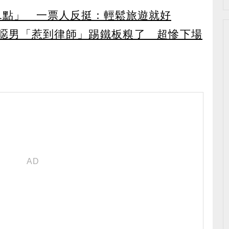
1點」 一票人反挺：輕鬆旅遊就好
噁男「惹到律師」踢鐵板糗了 超慘下場