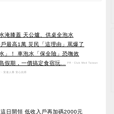
水淹膝蓋 天公爐、供桌全泡水
每戶最高1萬 災民「這理由」罵爆了
水」！ 車泡水「保全險」恐嘸效
假期，一價搞定食宿玩...
PR・Club Med Taiwan
R・安達人壽 安心抗癌
 這日開領 低收入戶再加碼2000元