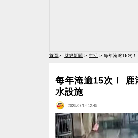
首頁
>
財經新聞
>
生活
> 每年淹逾15次
每年淹逾15次！ 
水設施
2025/07/14 12:45