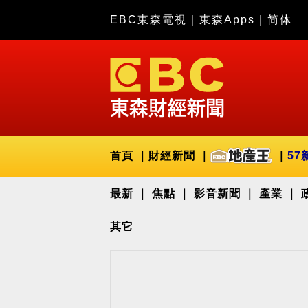
EBC東森電視
｜
東森Apps
｜
简体
首頁
財經新聞
57
最新
焦點
影音新聞
產業
其它