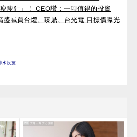
瘦瘦針」！ CEO讚：一項值得的投資
！ 高盛喊買台燿、臻鼎、台光電 目標價曝光
排水設施
PR
PR・安達人壽 安心護眼