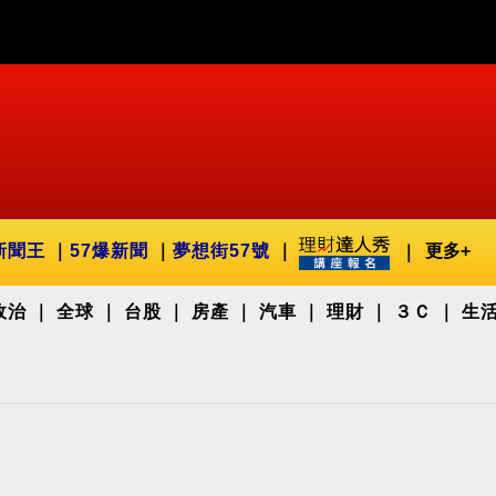
新聞王
57爆新聞
夢想街57號
更多+
政治
全球
台股
房產
汽車
理財
３Ｃ
生