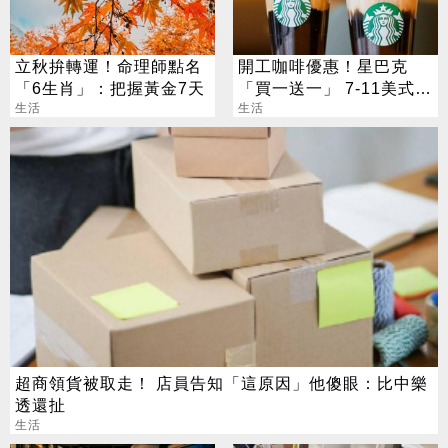
立秋拚轉運！命理師點名
開工咖啡優惠！星巴克
「6生肖」：把握黃金7天
「買一送一」 7-11美式買
生活
7送7
生活
超商領貨被取走！ 店員告知「這原因」他傻眼：比中樂
透還扯
生活