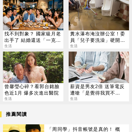
找不到對象？ 國家級月老
糞水瀑布淹沒辦公室！委
出手了 結婚還送「一克拉
員「兒子要洗澡」硬開水
鑽戒」
生活
塔 鄰居大崩潰
生活
曾馨瑩心碎？看郭台銘臉
薪資是男友2倍 送筆電反
色近1月 爆多次進出醫院
遭嗆「是覺得我買不
生活
起」？ 網齊勸快逃
生活
推薦閱讀
「周同學」抖音帳號是真的！ 概