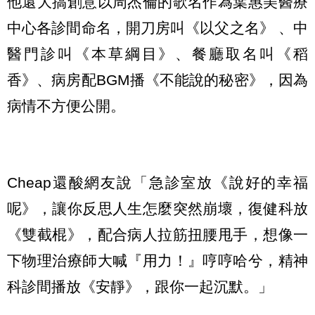
他還大搞創意以周杰倫的歌名作為葉惠美醫療
中心各診間命名，開刀房叫《以父之名》 、中
醫門診叫《本草綱目》、餐廳取名叫《稻
香》、病房配BGM播《不能說的秘密》，因為
病情不方便公開。
Cheap還酸網友說「急診室放《說好的幸福
呢》，讓你反思人生怎麼突然崩壞，復健科放
《雙截棍》，配合病人拉筋扭腰甩手，想像一
下物理治療師大喊『用力！』哼哼哈兮，精神
科診間播放《安靜》，跟你一起沉默。」