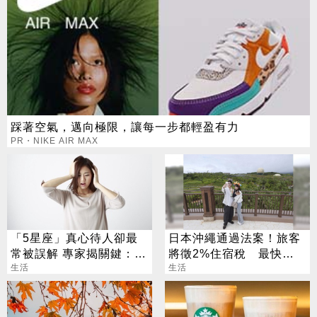
踩著空氣，邁向極限，讓每一步都輕盈有力
PR・NIKE AIR MAX
「5星座」真心待人卻最
日本沖繩通過法案！旅客
常被誤解 專家揭關鍵：難
將徵2%住宿稅 最快
一眼看透
生活
2026年上路
生活