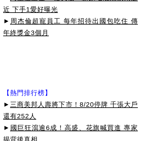
近 下手1愛好曝光
►
周杰倫超寵員工 每年招待出國包吃住 傳
年終獎金3個月
【熱門排行榜】
►
三商美邦人壽將下市！8/20停牌 千張大戶
還有252人
►
國巨狂瀉逾6成！高盛、花旗喊買進 專家
揭背後真相