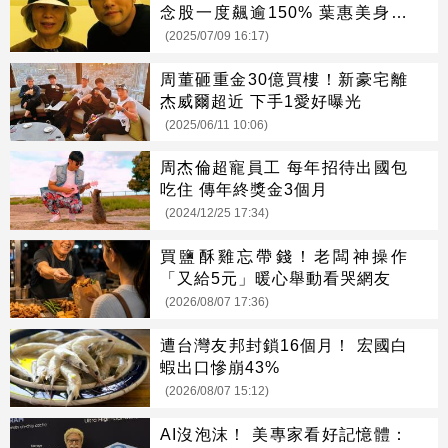
念股一度飆逾150% 葉惠美身價
暴增168億
(2025/07/09 16:17)
周董砸重金30億買樓！新豪宅離
杰威爾超近 下手1愛好曝光
(2025/06/11 10:06)
周杰倫超寵員工 每年招待出國包
吃住 傳年終獎金3個月
(2024/12/25 17:34)
買鹽酥雞忘帶錢！老闆神操作
「又給5元」暖心舉動看哭網友
(2026/08/07 17:36)
遭台灣友邦封鎖16個月！ 宏國白
蝦出口慘崩43%
(2026/08/07 15:12)
AI沒泡沫！ 美專家看好記憶體：