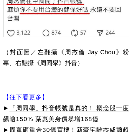
（封面圖／左翻攝《周杰倫 Jay Chou》粉
專、右翻攝《周同學》抖音）
【往下看更多】
►
「周同學」抖音帳號是真的！ 概念股一度
飆逾150% 葉惠美身價暴增168億
►
周董砸重金30億買樓！新豪宅離杰威爾超