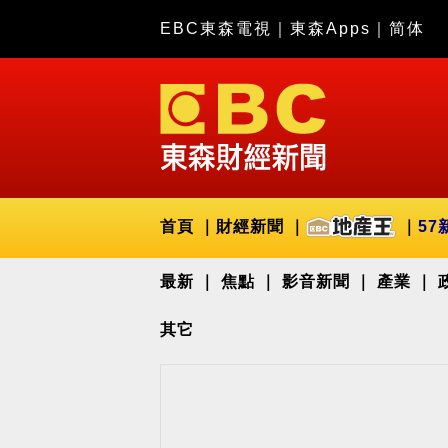
EBC東森電視
｜
東森Apps
｜
简体
首頁
財經新聞
57
最新
焦點
影音新聞
產業
其它