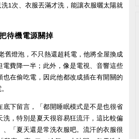
只洗1次、衣服丟滿才洗，能讓衣服曬太陽就
時把待機電源關掉
多老舊燈泡，不只熱還超耗電，他將全屋換成
，但電費降一半；此外，像是電視、音響這些
頭也在偷吃電，因此他都改成插在有開關的
電。
在底下留言，「都開睡眠模式是不是也很省
天洗，特別是夏天很容易狂流汗，這比較偏
」、「夏天還是常洗衣服吧。流汗的衣服很