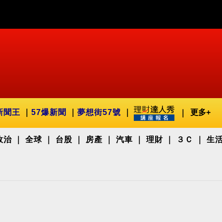
新聞王
57爆新聞
夢想街57號
更多+
政治
全球
台股
房產
汽車
理財
３Ｃ
生