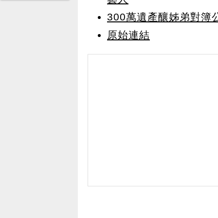
300萬遺產釀姊弟對
原始連結