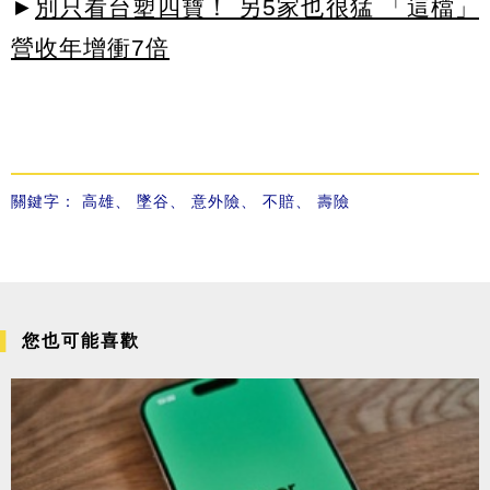
►
別只看台塑四寶！ 另5家也很猛 「這檔」
營收年增衝7倍
關鍵字：
高雄
、
墜谷
、
意外險
、
不賠
、
壽險
您也可能喜歡