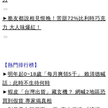
PR
►脆友都說相見恨晚！苦甜72%比利時巧克
力 大人味爆紅！
PR
【熱門排行榜】
►
明年起0~18歲「每月爽領5千」 賴清德喊
話：此時不生待何時
►
蝦皮「台灣出貨」藏玄機？ 網喊2地區恐
買到假貨 專家揭真相