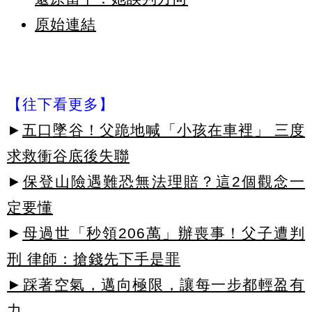
原始連結
【往下看更多】
►
五口墜谷！父跪地喊「小孩在車裡」 三度
求救衝谷底後失聯
►
保登山險遇難恐無法理賠？這2個觀念一
定要懂
►
母過世「秒領206萬」辦喪事！父子遭判
刑 律師：搶錢先下手是罪
►踩著空氣，邁向極限，讓每一步都輕盈有
力