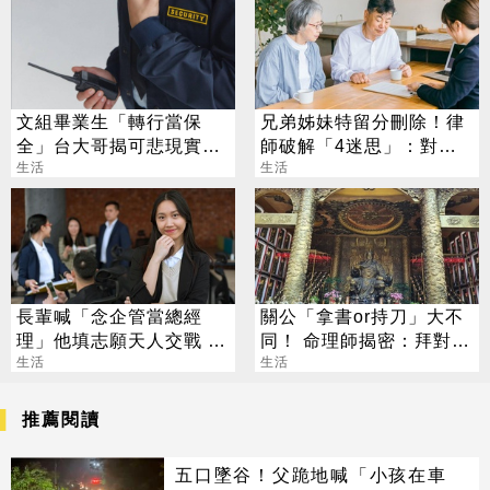
文組畢業生「轉行當保
兄弟姊妹特留分刪除！律
全」台大哥揭可悲現實：
師破解「4迷思」：對頂
薪水跟原本一樣
生活
客族影響最大
生活
長輩喊「念企管當總經
關公「拿書or持刀」大不
理」他填志願天人交戰 過
同！ 命理師揭密：拜對大
來人曝殘酷真相
生活
加分、拜錯恐虧本
生活
推薦閱讀
五口墜谷！父跪地喊「小孩在車