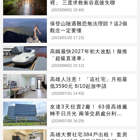
裡」 三度求救衝谷底後失聯
(2025/08/01 15:48)
保登山險遇難恐無法理賠？這2個
觀念一定要懂
(2019/01/25 17:15)
高鐵最快2027年初大改點！擬推
「超級直達車」
(2026/08/01 15:12)
高雄人注意！ 「這社宅」月租最
低3590元 8/10起放申請
(2026/07/31 14:43)
友達3天狂賣2廠！ 63億高雄廠
轉手日月光 兩筆交易處分利益估
176.7億
(2026/07/30 16:29)
高雄大寮社宅384戶出租！ 套房