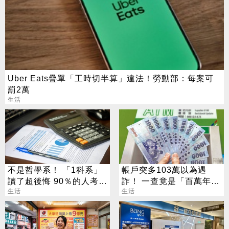
Uber Eats疊單「工時切半算」違法！勞動部：每案可
罰2萬
生活
不是哲學系！ 「1科系」
帳戶突多103萬以為遇
讀了超後悔 90％的人考不
詐！ 一查竟是「百萬年
上證照
生活
終」
生活