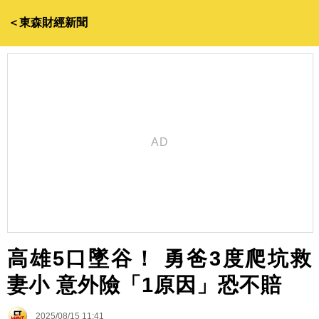
＜東森財經新聞
高雄5口墜谷！ 勇爸3度爬坑救
妻小 意外險「1原因」恐不賠
2025/08/15 11:41