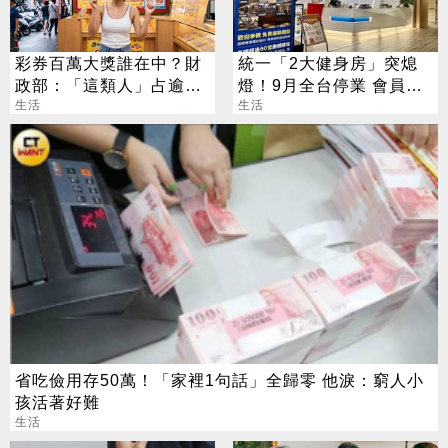
彩券百萬大獎誰在中？財
統一「2大健身房」突熄
政部：「這類人」占逾6
燈！9月全台停業 會員退
成
生活
費方案一次看
生活
省吃儉用存50萬！「家裡1句話」全歸零 他淚：窮人小
孩活著好難
生活