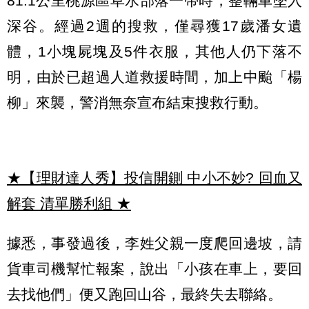
81.1公里桃源區草水部落一帶時，整輛車墜入
深谷。經過2週的搜救，僅尋獲17歲潘女遺
體，1小塊屍塊及5件衣服，其他人仍下落不
明，由於已超過人道救援時間，加上中颱「楊
柳」來襲，警消無奈宣布結束搜救行動。
★【理財達人秀】投信開鍘 中小不妙? 回血又
解套 清單勝利組
★
據悉，事發過後，李姓父親一度爬回邊坡，請
貨車司機幫忙報案，說出「小孩在車上，要回
去找他們」便又跑回山谷，最終失去聯絡。