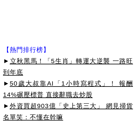
【熱門排行榜】
►
立秋黑馬！「5生肖」轉運大逆襲 一路旺
到年底
►
50歲大叔靠AI「1小時寫程式」！ 報酬
14%碾壓標普 直接辭職去炒股
►
外資買超903億「史上第三大」 網見掃貨
名單笑：不懂在幹嘛