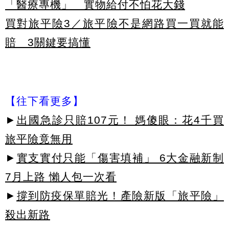
「醫療專機」 實物給付不怕花大錢
買對旅平險3／旅平險不是網路買一買就能
賠 3關鍵要搞懂
【往下看更多】
►
出國急診只賠107元！ 媽傻眼：花4千買
旅平險竟無用
►
實支實付只能「傷害填補」 6大金融新制
7月上路 懶人包一次看
►
撐到防疫保單賠光！產險新版「旅平險」
殺出新路