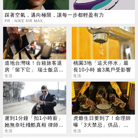
踩著空氣，邁向極限，讓每一步都輕盈有力
PR・NIKE AIR MAX
道地台灣味！台籍旅客退
桃園3地「這天停水」最
房「留下它」 瑞士飯店員
長10小時 逾3萬戶受影響
工吃上癮
生活
生活
遲到1分鐘「扣1小時薪」
虎爺生日要到了！命理師
她無奈吐殘酷真相 律師說
曝「3大禁忌」供品、拜
話了
生活
法一次看
生活