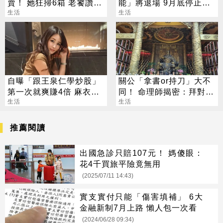
賣！ 她狂掃6箱 老饕讚：
能」將退場 9月底停止服
很甜還噴汁
生活
務
生活
自曝「跟王泉仁學炒股」
關公「拿書or持刀」大不
第一次就爽賺4倍 麻衣：
同！ 命理師揭密：拜對大
感謝指導
生活
加分、拜錯恐虧本
生活
推薦閱讀
出國急診只賠107元！ 媽傻眼：
花4千買旅平險竟無用
(2025/07/11 14:43)
實支實付只能「傷害填補」 6大
金融新制7月上路 懶人包一次看
(2024/06/28 09:34)