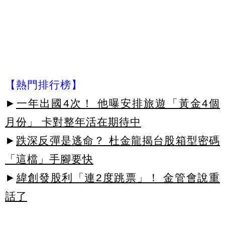
【熱門排行榜】
►
一年出國4次！ 他曝安排旅遊「黃金4個
月份」 卡對整年活在期待中
►
跌深反彈是逃命？ 杜金龍揭台股箱型密碼
「這檔」手腳要快
►
緯創發股利「連2度跳票」！ 金管會說重
話了