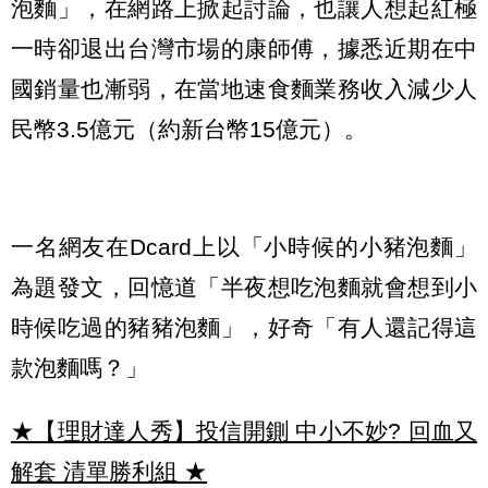
泡麵」，在網路上掀起討論，也讓人想起紅極
一時卻退出台灣市場的康師傅，據悉近期在中
國銷量也漸弱，在當地速食麵業務收入減少人
民幣3.5億元（約新台幣15億元）。
一名網友在Dcard上以「小時候的小豬泡麵」
為題發文，回憶道「半夜想吃泡麵就會想到小
時候吃過的豬豬泡麵」，好奇「有人還記得這
款泡麵嗎？」
★【理財達人秀】投信開鍘 中小不妙? 回血又
解套 清單勝利組
★