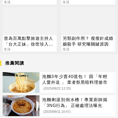
鑽戒」
生活
太像
生活
曾為百萬點擊旅遊主持人
另類副作用？ 瘦瘦針成婚
「台大正妹」徐世珍入選
姻殺手 研究曝關鍵原因
東森主播
生活
生活
推薦閱讀
泡麵3年少賣40億包！ 因「年輕
人愛外送 」 業者祭黑暗料理搶市
(2025/08/22 12:25)
泡麵剩湯別倒水槽！專業廚師揭
「3NG行為」 正確處理法曝光
(2025/06/11 10:47)