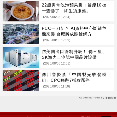
22歲男常吃泡麵果腹！暴瘦10kg
一查慘了「終生須服藥」
(2025/06/03 12:34)
FCC一刀切？ AI資料中心斷鏈危
機來襲 台廠將成關鍵解方
(2026/08/05 17:39)
防美國出口管制升級！ 傳三星、
SK海力士測試中國晶片設備
(2026/08/05 12:51)
傳川普擬禁「中國製光收發模
組」CPO嗨翻7檔攻漲停
(2026/08/05 11:10)
Recommended by