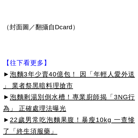
（封面圖／翻攝自Dcard）
【往下看更多】
►
泡麵3年少賣40億包！ 因「年輕人愛外送
」 業者祭黑暗料理搶市
►
泡麵剩湯別倒水槽！專業廚師揭「3NG行
為」 正確處理法曝光
►
22歲男常吃泡麵果腹！暴瘦10kg 一查慘
了「終生須服藥」