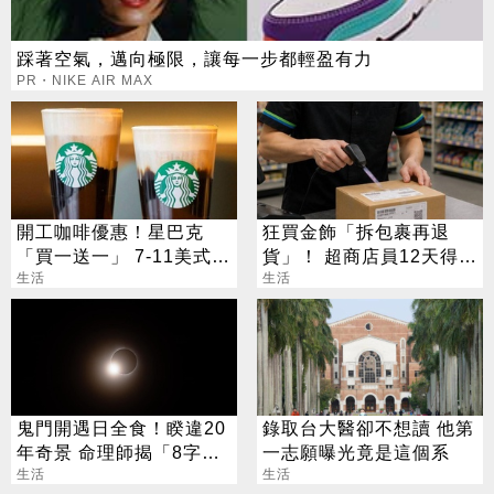
踩著空氣，邁向極限，讓每一步都輕盈有力
PR・NIKE AIR MAX
開工咖啡優惠！星巴克
狂買金飾「拆包裹再退
「買一送一」 7-11美式買
貨」！ 超商店員12天得手
7送7
生活
39萬 下場出爐
生活
鬼門開遇日全食！睽違20
錄取台大醫卻不想讀 他第
年奇景 命理師揭「8字」
一志願曝光竟是這個系
叮囑
生活
生活