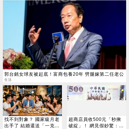
郭台銘女球友被起底！富商包養20年 劈腿嫁第二任老公
生活
找不到對象？ 國家級月老
超商店員收500元「秒揪
出手了 結婚還送「一克拉
破綻」！ 網見假鈔驚：也