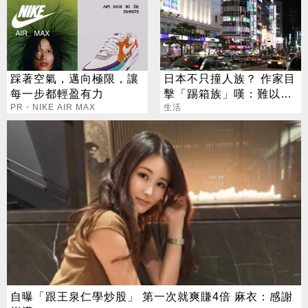
踩著空氣，邁向極限，讓
日本不只撞人族？ 作家目
每一步都輕盈有力
擊「踢箱族」嘆：難以理
PR・NIKE AIR MAX
解
生活
自曝「跟王泉仁學炒股」 第一次就爽賺4倍 麻衣：感謝