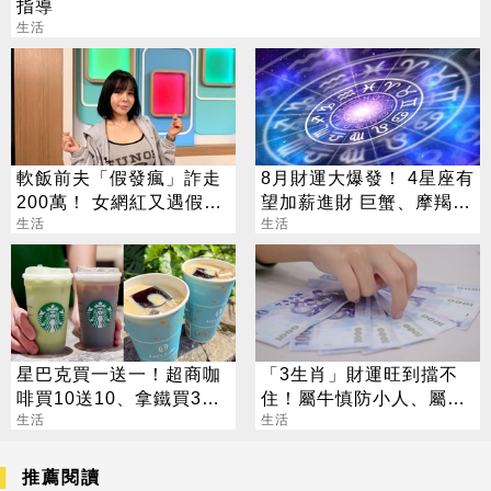
指導
生活
軟飯前夫「假發瘋」詐走
8月財運大爆發！ 4星座有
200萬！ 女網紅又遇假富
望加薪進財 巨蟹、摩羯最
豪 養套殺噴2千萬
生活
有感
生活
星巴克買一送一！超商咖
「3生肖」財運旺到擋不
啡買10送10、拿鐵買30
住！屬牛慎防小人、屬兔
送30
生活
警惕詐騙陷阱
生活
推薦閱讀