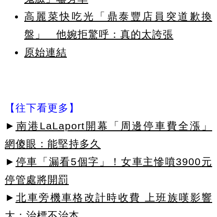
高麗菜快吃光「鼎泰豐店員突道歉換
盤」 他婉拒驚呼：真的太誇張
原始連結
【往下看更多】
►
南港LaLaport開幕「周邊停車費全漲」
網傻眼：能堅持多久
►
停車「漏看5個字」！女車主慘噴3900元
停管處將開罰
►
北車旁機車格改計時收費 上班族嘆影響
大：治標不治本