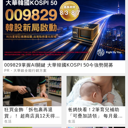
009829掌握AI關鍵 大華韓國KOSPI 50今強勢開募
PR・大華銀全能行銷方案
狂買金飾「拆包裹再退
爸媽快看！2筆育兒補助
貨」！ 超商店員12天得手
「可疊加請領」 每月最高
39萬 下場出爐
生活
領1.2萬
生活