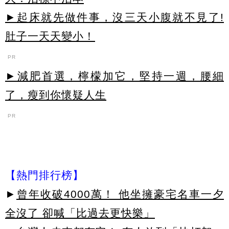
►起床就先做件事，沒三天小腹就不見了!
肚子一天天變小！
PR
►減肥首選，檸檬加它，堅持一週，腰細
了，瘦到你懷疑人生
PR
【熱門排行榜】
►
曾年收破4000萬！ 他坐擁豪宅名車一夕
全沒了 卻喊「比過去更快樂」