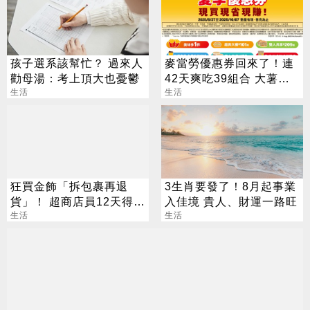
孩子選系該幫忙？ 過來人
麥當勞優惠券回來了！連
勸母湯：考上頂大也憂鬱
42天爽吃39組合 大薯、
生活
雞塊「加1元多1件」
生活
狂買金飾「拆包裹再退
3生肖要發了！8月起事業
貨」！ 超商店員12天得手
入佳境 貴人、財運一路旺
39萬 下場出爐
生活
生活