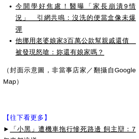
今開學好焦慮！醫曝「家長崩潰9情
況」 引網共鳴：沒洗的便當盒像未爆
彈
他挪用老婆娘家3百萬公款幫親戚還債
被發現怒嗆：妳還有娘家嗎？
（封面示意圖，非當事店家／翻攝自Google
Map）
【往下看更多】
►
「小黑」遭機車拖行慘死路邊 飼主辯：7