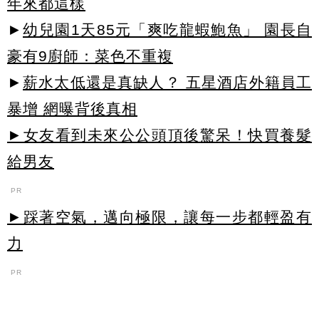
年來都這樣
►
幼兒園1天85元「爽吃龍蝦鮑魚」 園長自
豪有9廚師：菜色不重複
►
薪水太低還是真缺人？ 五星酒店外籍員工
暴增 網曝背後真相
►女友看到未來公公頭頂後驚呆！快買養髮
給男友
PR
►踩著空氣，邁向極限，讓每一步都輕盈有
力
PR