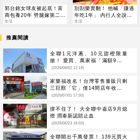
郭台銘女球友被起底！富
刮刮樂賣翻！ 他喊「賺過
商包養20年 劈腿嫁第二任
年吃1年」 內行人全說
老公
生活
了：生存不易
生活
推薦閱讀
全聯1元洋蔥、10元甜橙限量
搶！ 愛買、萬家福「滿額9折」
中元優惠一次看
(2026/08/02 12:19)
家樂福改名！台灣零售量販只剩
三巨獸「它」僅14間店年收破千
億
(2026/07/01 17:30)
撐不住了！ 大全聯中崙店9月熄
燈 潤泰新認賠止血
(2026/06/23 16:03)
全聯開出千萬發票！ 139元買火