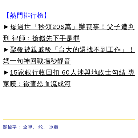
【熱門排行榜】
►
母過世「秒領206萬」辦喪事！父子遭判
刑 律師：搶錢先下手是罪
►
聚餐被親戚酸「台大的還找不到工作」！
媽一句神回戰場秒靜音
►
15家銀行收回扣 60人涉與地政士勾結 專
家嘆：徹查恐血流成河
關鍵字：
全聯
、
蛇
、
冰櫃