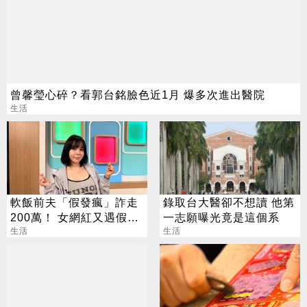
曾馨瑩心碎？看郭台銘臉色近1月 爆多次進出醫院
生活
軟飯前夫「假發瘋」詐走
錄取台大醫卻不想讀 他第
200萬！ 女網紅又遇假富
一志願曝光竟是這個系
豪 養套殺噴2千萬
生活
生活