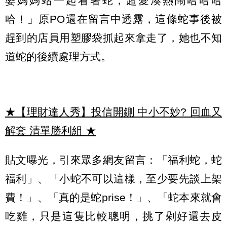
婆媽媽站一起看著蛇，超愛湊熱鬧哈哈哈
哈！」原PO還在留言中透露，這條蛇事後被
趕到的店員用塑膠袋抓起來拿走了，她也不知
道蛇的後續處理方式。
★【理財達人秀】投信開鍘 中小不妙? 回血又
解套 清單勝利組
★
貼文曝光，引來眾多網友留言：「福利蛇，蛇
福利」、「小蛇不可以這樣，至少要先談上架
費！」、「真的是蛇prise！」、「蛇本來就會
吃雞，只是這隻比較聰明，挑了剁好還去皮