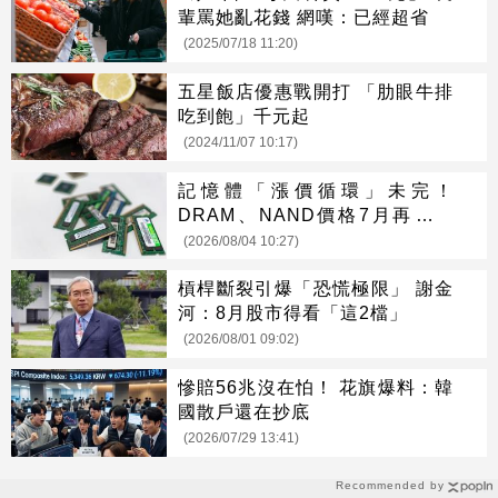
輩罵她亂花錢 網嘆：已經超省
(2025/07/18 11:20)
五星飯店優惠戰開打 「肋眼牛排
吃到飽」千元起
(2024/11/07 10:17)
記憶體「漲價循環」未完！
DRAM、NAND價格7月再創新
高
(2026/08/04 10:27)
槓桿斷裂引爆「恐慌極限」 謝金
河：8月股市得看「這2檔」
(2026/08/01 09:02)
慘賠56兆沒在怕！ 花旗爆料：韓
國散戶還在抄底
(2026/07/29 13:41)
Recommended by