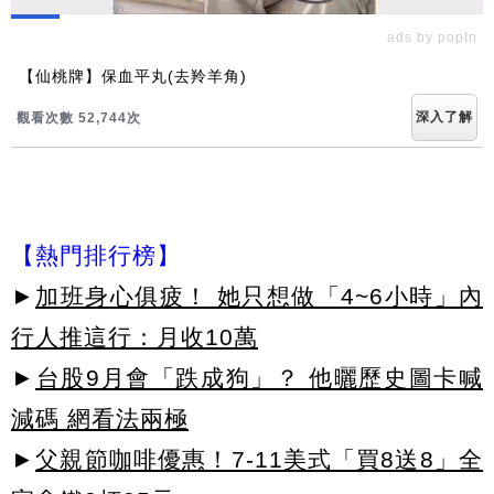
ads by popIn
【仙桃牌】保血平丸(去羚羊角)
深入了解
觀看次數 52,750次
【熱門排行榜】
►
加班身心俱疲！ 她只想做「4~6小時」內
行人推這行：月收10萬
►
台股9月會「跌成狗」？ 他曬歷史圖卡喊
減碼 網看法兩極
►
父親節咖啡優惠！7-11美式「買8送8」全