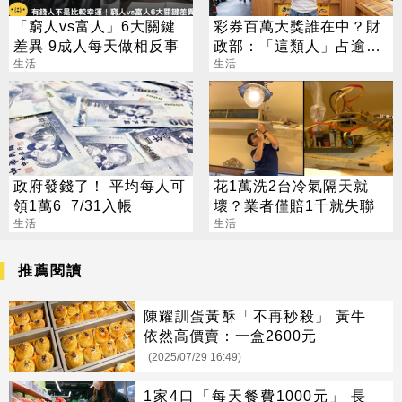
「窮人vs富人」6大關鍵
彩券百萬大獎誰在中？財
差異 9成人每天做相反事
政部：「這類人」占逾6
生活
成
生活
政府發錢了！ 平均每人可
花1萬洗2台冷氣隔天就
領1萬6 7/31入帳
壞？業者僅賠1千就失聯
生活
生活
推薦閱讀
陳耀訓蛋黃酥「不再秒殺」 黃牛
依然高價賣：一盒2600元
(2025/07/29 16:49)
1家4口「每天餐費1000元」 長