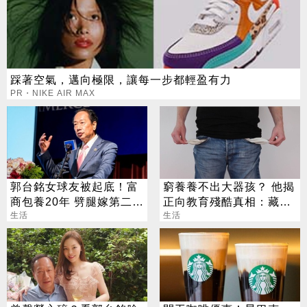
踩著空氣，邁向極限，讓每一步都輕盈有力
PR・NIKE AIR MAX
郭台銘女球友被起底！富
窮養養不出大器孩？ 他揭
商包養20年 劈腿嫁第二任
正向教育殘酷真相：藏了
老公
生活
「階級緩衝墊」
生活