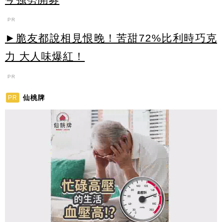
PR
►脆友都說相見恨晚！苦甜72%比利時巧克
力 大人味爆紅！
PR
仙桃牌
PR