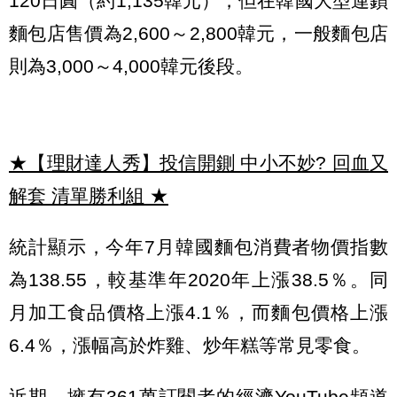
120日圓（約1,135韓元），但在韓國大型連鎖
麵包店售價為2,600～2,800韓元，一般麵包店
則為3,000～4,000韓元後段。
★【理財達人秀】投信開鍘 中小不妙? 回血又
解套 清單勝利組
★
統計顯示，今年7月韓國麵包消費者物價指數
為138.55，較基準年2020年上漲38.5％。同
月加工食品價格上漲4.1％，而麵包價格上漲
6.4％，漲幅高於炸雞、炒年糕等常見零食。
近期，擁有361萬訂閱者的經濟YouTube頻道