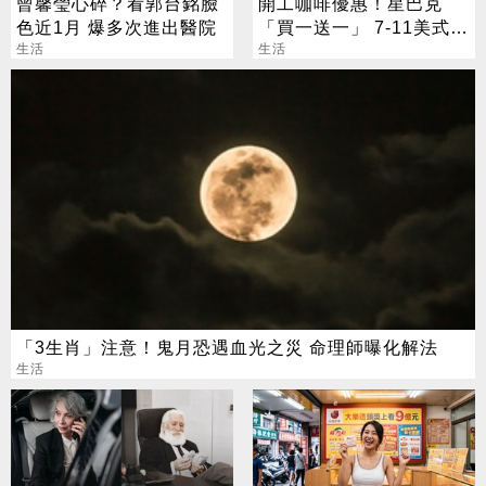
曾馨瑩心碎？看郭台銘臉
開工咖啡優惠！星巴克
色近1月 爆多次進出醫院
「買一送一」 7-11美式買
生活
7送7
生活
「3生肖」注意！鬼月恐遇血光之災 命理師曝化解法
生活