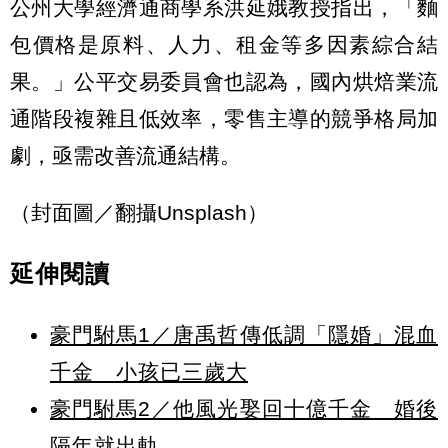
公州大學經濟通商學系洪延娥教授指出，「麵
包價格是原料、人力、租金等多因素綜合結
果。」公平交易委員會也認為，國內烘焙業流
通階段複雜且低效率，零售主導的競爭格局加
劇，亟需改善流通結構。
（封面圖／翻攝Unsplash）
延伸閱讀
豪門駙馬1／唐禹哲傳低調「隱婚」混血
千金 小孩已三歲大
豪門駙馬2／他風光娶回十億千金 婚後
隔年就出軌