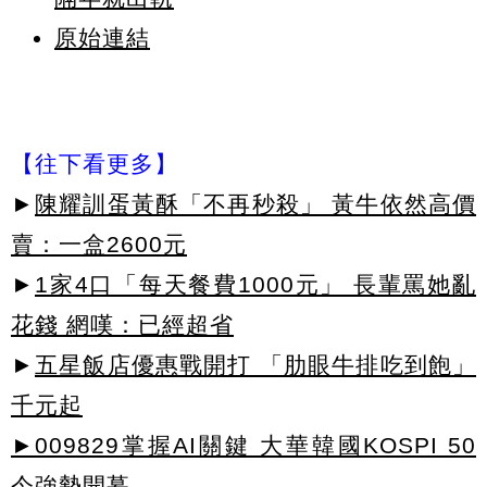
原始連結
【往下看更多】
►
陳耀訓蛋黃酥「不再秒殺」 黃牛依然高價
賣：一盒2600元
►
1家4口「每天餐費1000元」 長輩罵她亂
花錢 網嘆：已經超省
►
五星飯店優惠戰開打 「肋眼牛排吃到飽」
千元起
►009829掌握AI關鍵 大華韓國KOSPI 50
今強勢開募