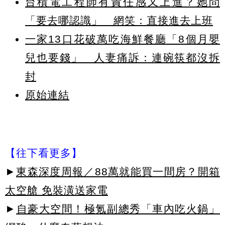
台積電工程師有責任感又上進？她問
「要去哪認識」 網笑：直接進去上班
一家13口花破萬吃海鮮餐廳「8個月嬰
兒也要錢」 人妻痛訴：連碗筷都沒拆
封
原始連結
【往下看更多】
►
東森深度周報／88萬就能買一間房？開箱
太空艙 免裝潢送家電
►
自豪大空間！極氪副總秀「車內吃火鍋」