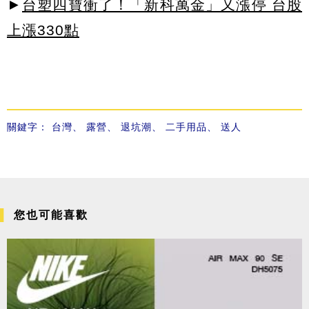
►
台塑四寶衝了！「新科萬金」又漲停 台股
上漲330點
關鍵字：
台灣
、
露營
、
退坑潮
、
二手用品
、
送人
您也可能喜歡