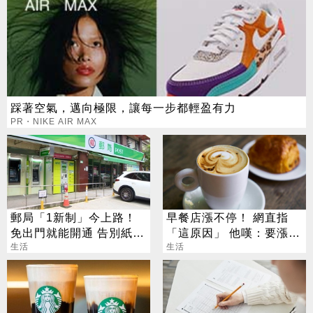
踩著空氣，邁向極限，讓每一步都輕盈有力
PR・NIKE AIR MAX
郵局「1新制」今上路！
早餐店漲不停！ 網直指
免出門就能開通 告別紙本
「這原因」 他嘆：要漲幾
不用跑臨櫃
生活
次？
生活