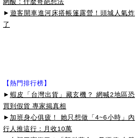
網酸：什麼奇葩想法
►
遊客開車進河床搭帳篷露營！頭城人氣炸
了
【熱門排行榜】
►
蝦皮「台灣出貨」藏玄機？ 網喊2地區恐
買到假貨 專家揭真相
►
加班身心俱疲！ 她只想做「4~6小時」內
行人推這行：月收10萬