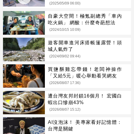
(2025/05/09 06:00)
自豪大空間！極氪副總秀「車內
吃火鍋」 網酸：什麼奇葩想法
(2024/10/15 10:09)
遊客開車進河床搭帳篷露營！頭
城人氣炸了
(2024/09/02 09:44)
買鹽酥雞忘帶錢！老闆神操作
「又給5元」暖心舉動看哭網友
(2026/08/07 17:36)
遭台灣友邦封鎖16個月！ 宏國白
蝦出口慘崩43%
(2026/08/07 15:12)
AI沒泡沫！ 美專家看好記憶體：
台灣是關鍵