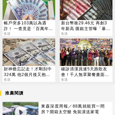
帳戶突多103萬以為遇
新台幣衝29.46元 再創3
詐！ 一查竟是「百萬年
年新高 匯銀主管曝「暴
終」
生活
衝」原因
生活
財神爺忘記走！才剛刮中
確診清潔員連5天跑歌友
324萬 他2個月後又抱回
會！千人無罩聚餐畫面曝
3243萬
生活
光
生活
推薦閱讀
東森深度周報／88萬就能買一間
房？開箱太空艙 免裝潢送家電