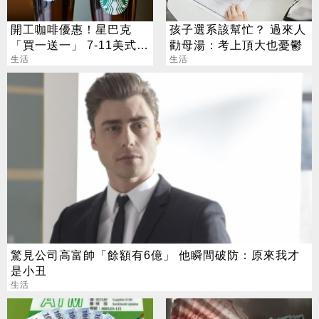
開工咖啡優惠！星巴克
孩子選系該幫忙？ 過來人
「買一送一」 7-11美式買
勸母湯：考上頂大也憂鬱
7送7
生活
生活
驚見公司高富帥「餘額有6億」 他瞬間破防：原來我才
是小丑
生活