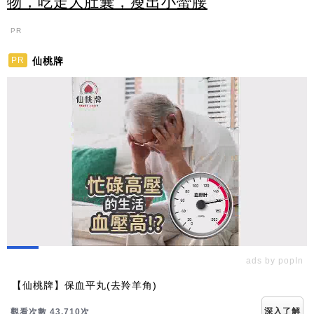
物，吃走大肚囊，瘦出小蠻腰
PR
仙桃牌
PR
ads by popIn
【仙桃牌】保血平丸(去羚羊角)
深入了解
觀看次數 43,710次