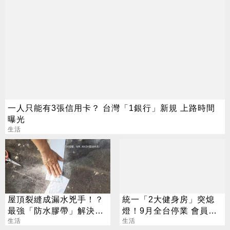
一人只能有3張信用卡？ 台灣「1銀行」新規 上路時間
曝光
生活
屋頂裂縫成漏水兇手！？
統一「2大健身房」突熄
最強「防水膠帶」解決煩
燈！9月全台停業 會員退
惱
生活
費方案一次看
生活