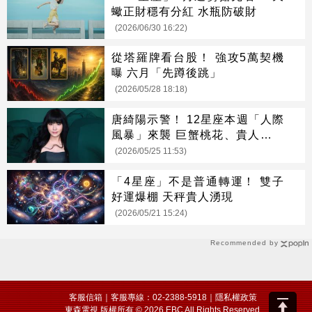
蠍正財穩有分紅 水瓶防破財
(2026/06/30 16:22)
從塔羅牌看台股！ 強攻5萬契機
曝 六月「先蹲後跳」
(2026/05/28 18:18)
唐綺陽示警！ 12星座本週「人際
風暴」來襲 巨蟹桃花、貴人運最
旺
(2026/05/25 11:53)
「4星座」不是普通轉運！ 雙子
好運爆棚 天秤貴人湧現
(2026/05/21 15:24)
Recommended by
客服信箱
｜客服專線：02-2388-5918｜
隱私權政策
東森電視 版權所有 © 2026 EBC All Rights Reserved.