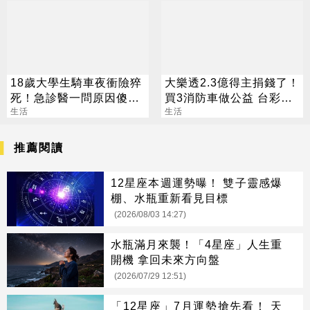
18歲大學生騎車夜衝險猝
大樂透2.3億得主捐錢了！
死！急診醫一問原因傻
買3消防車做公益 台彩揭
眼：到底有多正
生活
幸運兒背景
生活
推薦閱讀
12星座本週運勢曝！ 雙子靈感爆
棚、水瓶重新看見目標
(2026/08/03 14:27)
水瓶滿月來襲！「4星座」人生重
開機 拿回未來方向盤
(2026/07/29 12:51)
「12星座」7月運勢搶先看！ 天