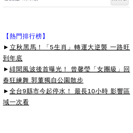
【熱門排行榜】
►
立秋黑馬！「5生肖」轉運大逆襲 一路旺
到年底
►
緋聞風波後首曝光！ 曾馨瑩「女團級」回
春狂練舞 郭董獨自公園散步
►
全台9縣市今起停水！ 最長10小時 影響區
域一次看