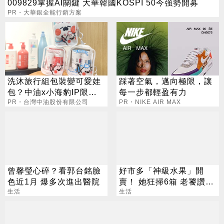
009829掌握AI關鍵 大華韓國KOSPI 50今強勢開募
PR・大華銀全能行銷方案
洗沐旅行組包裝變可愛娃
踩著空氣，邁向極限，讓
包？中油x小海豹IP限量
每一步都輕盈有力
聯名款
PR・台灣中油股份有限公司
PR・NIKE AIR MAX
曾馨瑩心碎？看郭台銘臉
好市多「神級水果」開
色近1月 爆多次進出醫院
賣！ 她狂掃6箱 老饕讚：
生活
很甜還噴汁
生活