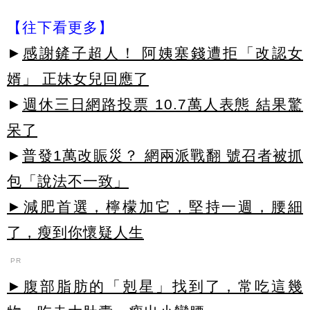
【往下看更多】
►
感謝鏟子超人！ 阿姨塞錢遭拒「改認女
婿」 正妹女兒回應了
►
週休三日網路投票 10.7萬人表態 結果驚
呆了
►
普發1萬改賑災？ 網兩派戰翻 號召者被抓
包「說法不一致」
►減肥首選，檸檬加它，堅持一週，腰細
了，瘦到你懷疑人生
PR
►腹部脂肪的「剋星」找到了，常吃這幾