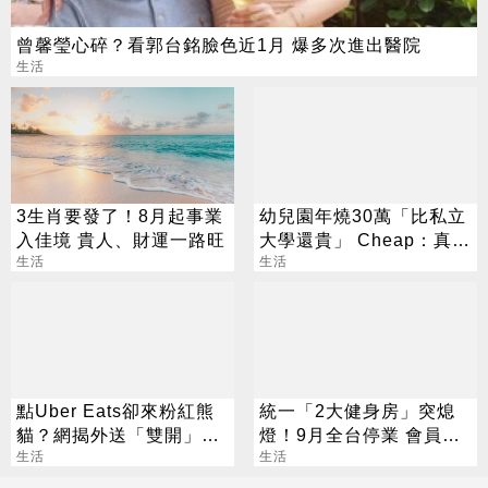
曾馨瑩心碎？看郭台銘臉色近1月 爆多次進出醫院
生活
3生肖要發了！8月起事業
幼兒園年燒30萬「比私立
入佳境 貴人、財運一路旺
大學還貴」 Cheap：真心
生活
敬佩願意生
生活
點Uber Eats卻來粉紅熊
統一「2大健身房」突熄
貓？網揭外送「雙開」暗
燈！9月全台停業 會員退
黑招數
生活
費方案一次看
生活