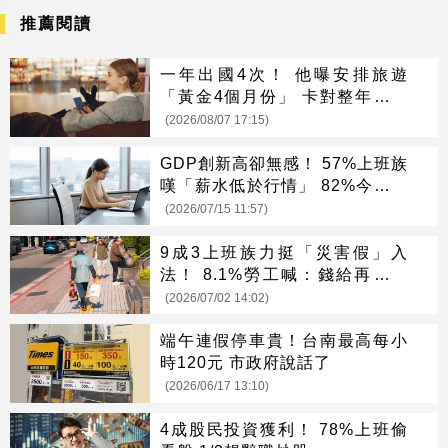
推薦閱讀
一年出國4次！ 他曝安排旅遊
「黃金4個月份」 卡對整年活在
期待中
(2026/08/07 17:15)
GDP創新高卻無感！ 57%上班族
嘆「薪水低於行情」 82%今年沒
加薪
(2026/07/15 11:57)
9成3上班族力挺「災害假」入
法！ 8.1%勞工喊：錢給再多都
不願
(2026/07/02 14:02)
端午連假停車貴！台南最高每小
時120元 市政府說話了
(2026/06/17 13:10)
4成股民投資獲利！ 78%上班偷