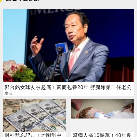
郭台銘女球友被起底！富商包養20年 劈腿嫁第二任老公
生活
財神爺忘記走！才剛刮中
幫病人省10幾萬！40年良