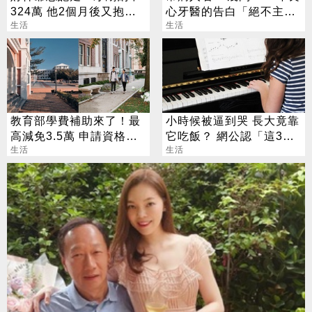
324萬 他2個月後又抱回
心牙醫的告白「絕不主動
3243萬
生活
叫病人植牙」
生活
教育部學費補助來了！最
小時候被逼到哭 長大竟靠
高減免3.5萬 申請資格一
它吃飯？ 網公認「這3
次看
生活
招」最划算
生活