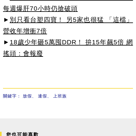
每週爆肝70小時仍搶破頭
►
別只看台塑四寶！ 另5家也很猛 「這檔」
營收年增衝7倍
►
18歲少年砸5萬囤DDR！ 拚15年飆5倍 網
搖頭：會報廢
關鍵字：
放假
、
連假
、
上班族
您也可能喜歡