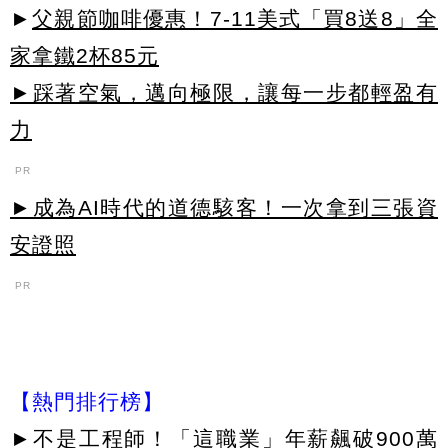
►
父親節咖啡優惠！7-11美式「買8送8」全
家拿鐵2杯85元
►踩著空氣，邁向極限，讓每一步都輕盈有
力
PR
►成為AI時代的道德駭客！一次拿到三張資
安證照
PR
【熱門排行榜】
►
不是工程師！「這職業」年薪飆破900萬