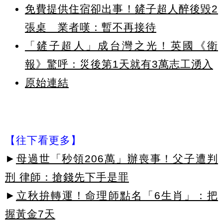
免費提供住宿卻出事！鏟子超人醉後毀2
張桌 業者嘆：暫不再接待
「鏟子超人」成台灣之光！英國《衛
報》驚呼：災後第1天就有3萬志工湧入
原始連結
【往下看更多】
►
母過世「秒領206萬」辦喪事！父子遭判
刑 律師：搶錢先下手是罪
►
立秋拚轉運！命理師點名「6生肖」：把
握黃金7天