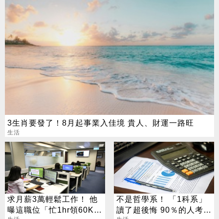
3生肖要發了！8月起事業入佳境 貴人、財運一路旺
生活
求月薪3萬輕鬆工作！ 他
不是哲學系！ 「1科系」
曝這職位「忙1hr領60K」
讀了超後悔 90％的人考不