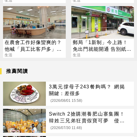
網瘋問：在哪
生活
上證照
生活
在農會工作好像蠻爽的？
郵局「1新制」今上路！
他喊「員工比客戶多」內
免出門就能開通 告別紙本
行人曝真相
生活
不用跑臨櫃
生活
推薦閱讀
3萬元撐母子243餐夠嗎？ 網揭
關鍵：差很多
(2026/08/01 15:58)
Switch 2搶購潮養肥山寨集團！
韓姓三兄弟狂賣假寶可夢 侵權
市值達3498萬
(2026/07/30 11:48)