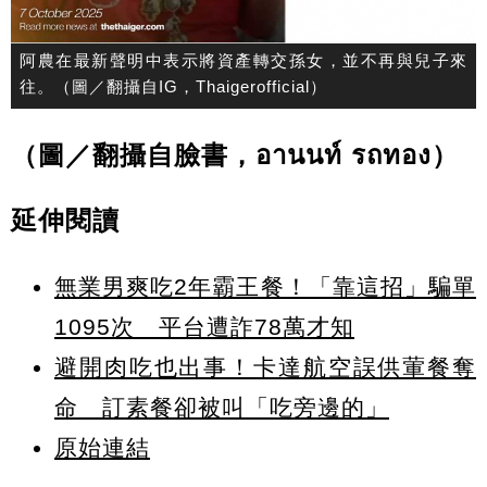
阿農在最新聲明中表示將資產轉交孫女，並不再與兒子來
往。（圖／翻攝自IG，Thaigerofficial）
（圖／翻攝自臉書，อานนท์ รถทอง）
延伸閱讀
無業男爽吃2年霸王餐！「靠這招」騙單
1095次 平台遭詐78萬才知
避開肉吃也出事！卡達航空誤供葷餐奪
命 訂素餐卻被叫「吃旁邊的」
原始連結