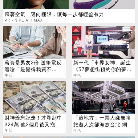
踩著空氣，邁向極限，讓每一步都輕盈有力
PR・NIKE AIR MAX
薪資是男友2倍 送筆電反
新一代「車界女神」誕生
遭嗆「是覺得我買不
《57夢想街預約你的夢
起」？ 網齊勸快逃
生活
想》新任主持人巫嘉芬首
生活
戰告捷
財神爺忘記走！才剛刮中
「這地方」一票人嫌無聊
324萬 他2個月後又抱回
旅遊人次卻海放台北 網曝
3243萬
生活
關鍵優勢
生活