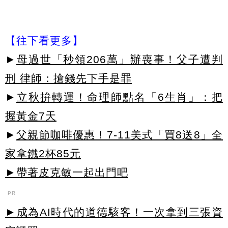
【往下看更多】
►
母過世「秒領206萬」辦喪事！父子遭判
刑 律師：搶錢先下手是罪
►
立秋拚轉運！命理師點名「6生肖」：把
握黃金7天
►
父親節咖啡優惠！7-11美式「買8送8」全
家拿鐵2杯85元
►帶著皮克敏一起出門吧
PR
►成為AI時代的道德駭客！一次拿到三張資