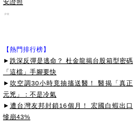
安證照
PR
【熱門排行榜】
►
跌深反彈是逃命？ 杜金龍揭台股箱型密碼
「這檔」手腳要快
►
吹空調30小時竟抽搐送醫！ 醫揭「真正
元兇」：不是冷氣
►
遭台灣友邦封鎖16個月！ 宏國白蝦出口
慘崩43%