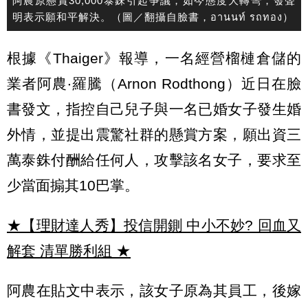
阿農原懸賞30,000泰銖引起爭議，如今態度大轉彎，發聲
明表示願和平解決。（圖／翻攝自臉書，อานนท์ รถทอง）
根據《Thaiger》報導，一名經營榴槤倉儲的
業者阿農‧羅騰（Arnon Rodthong）近日在臉
書發文，指控自己兒子與一名已婚女子發生婚
外情，並提出震驚社群的懸賞方案，願出資三
萬泰銖付酬給任何人，攻擊該名女子，要求至
少當面搧其10巴掌。
★【理財達人秀】投信開鍘 中小不妙? 回血又
解套 清單勝利組
★
阿農在貼文中表示，該女子原為其員工，後嫁