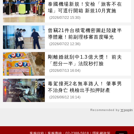
泰國機場新規！安檢「旅客不在
場」可逕行開箱 新規10月實施
(2026/07/22 15:30)
曾竊21件台積電機密圖赴陸建半
導體廠！前副理移審首度曝光
(2026/07/22 12:36)
剛離婚就刮中1.3億大獎！ 前夫
「想分一半」法院秒打臉
(2026/07/13 16:04)
毒駕撞死2名無辜路人！ 肇事男
不治身亡 桃檢出手扣押財產
(2026/06/12 16:14)
Recommended by
客服信箱
｜客服專線：02-2388-5918｜
隱私權政策