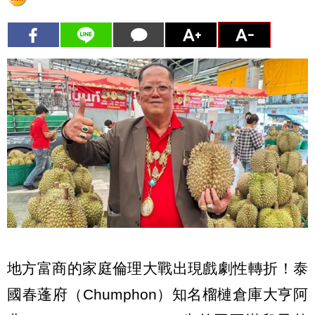
地方富商的家庭倫理大戰出現戲劇性轉折！泰
國春蓬府（Chumphon）知名榴槤倉庫大亨阿