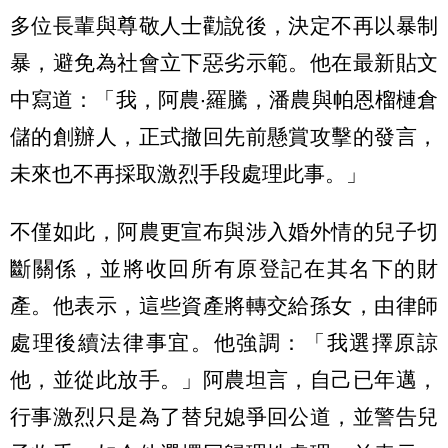
多位長輩與尊敬人士勸說後，決定不再以暴制
暴，避免為社會立下惡劣示範。他在最新貼文
中寫道：「我，阿農‧羅騰，潘農與帕恩榴槤倉
儲的創辦人，正式撤回先前懸賞攻擊的發言，
未來也不再採取激烈手段處理此事。」
不僅如此，阿農更宣布與涉入婚外情的兒子切
斷關係，並將收回所有原登記在其名下的財
產。他表示，這些資產將轉交給孫女，由律師
處理後續法律事宜。他強調：「我選擇原諒
他，並從此放手。」阿農坦言，自己已年邁，
行事激烈只是為了替兒媳爭回公道，並警告兒