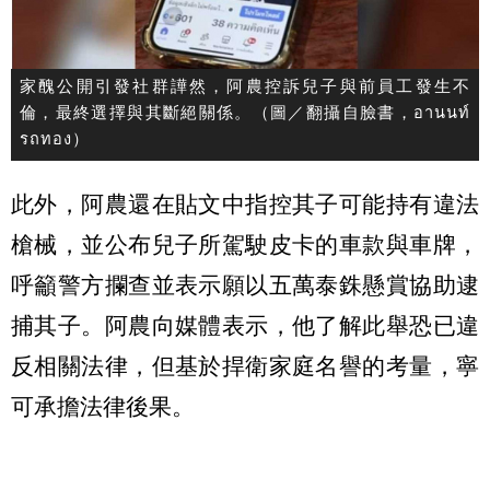
家醜公開引發社群譁然，阿農控訴兒子與前員工發生不
倫，最終選擇與其斷絕關係。（圖／翻攝自臉書，อานนท์
รถทอง）
此外，阿農還在貼文中指控其子可能持有違法
槍械，並公布兒子所駕駛皮卡的車款與車牌，
呼籲警方攔查並表示願以五萬泰銖懸賞協助逮
捕其子。阿農向媒體表示，他了解此舉恐已違
反相關法律，但基於捍衛家庭名譽的考量，寧
可承擔法律後果。