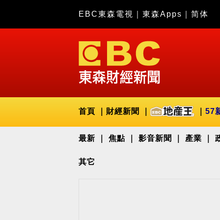
EBC東森電視
｜
東森Apps
｜
简体
首頁
財經新聞
57
最新
焦點
影音新聞
產業
其它