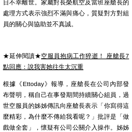
日不幸離世。家屬對長榮航空及當班座艙長的
處理方式表示強烈不滿與痛心，質疑對方對組
員的關心與協助並不真誠。
★延伸閱讀★
空服員抱病工作猝逝！ 座艙長7
點回應：說我害她往生太沉重
根據《Ettoday》報導，座艙長在公司內部發
布聲明，稱自己在事發期間持續關心組員，過
世空服員的姊姊傳訊向座艙長表示「你寫得這
麼精彩，為什麼不傳給我看呢？」批評是「做
戲做全套」，懷疑有公司公關介入操作。姊姊