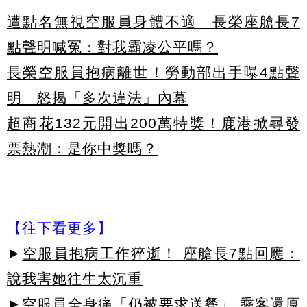
遭點名無視空服員身體不適 長榮座艙長7
點聲明喊冤：對我霸凌公平嗎？
長榮空服員抱病離世！勞動部出手曝4點聲
明 怒揭「多次違法」內幕
超商花132元開出200萬特獎！鹿港掀尋發
票熱潮：是你中獎嗎？
【往下看更多】
►
空服員抱病工作猝逝！ 座艙長7點回應：
說我害她往生太沉重
►
空服員全身痛「仍被要求送餐」 乘客還原