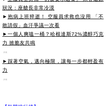
狀況：座艙長非常冷漠
►
抱病上班猝逝！ 空服員求救也沒用 「不
敢請假」血汗爭議一次看
►一個人爽嗑一桶？哈根達斯72%濃醇巧克
力 掀脆友共鳴
PR
►踩著空氣，邁向極限，讓每一步都輕盈有
力
PR