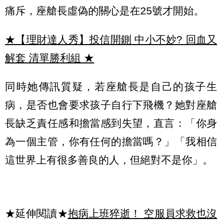
痛斥，座艙長虛偽的關心是在25號才開始。
★【理財達人秀】投信開鍘 中小不妙? 回血又
解套 清單勝利組
★
同時她傳訊質疑，若座艙長是自己的孩子生
病，是否也會要求孩子自行下飛機？她對座艙
長缺乏責任感和擔當感到失望，直言：「你身
為一個主管，你有任何的擔當嗎？」「我相信
這世界上有很多善良的人，但絕對不是你」。
★延伸閱讀★
抱病上班猝逝！ 空服員求救也沒