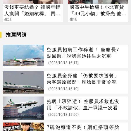
沒錢更要結婚？ 韓國年輕
國高中生搶翻！小北百貨
人瘋開「婚姻槓桿」 買房
「39元小物」被掃光 他跑
拚翻轉階級
生活
3家買不到
生活
推薦閱讀
空服員抱病工作猝逝！ 座艙長7
點回應：說我害她往生太沉重
(2025/10/13 16:17)
空服員全身痛「仍被要求送餐」
乘客還原狀況：座艙長非常冷漠
(2025/10/13 15:10)
抱病上班猝逝！ 空服員求救也沒
用 「不敢請假」血汗爭議一次看
(2025/10/13 12:56)
7碗泡麵還不夠！網紅搭頭等艙