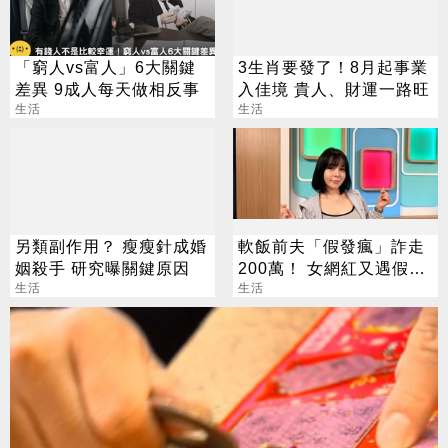
「窮人vs富人」6大關鍵
3生肖要發了！8月起事業
差異 9成人每天做相反事
入佳境 貴人、財運一路旺
生活
生活
另類副作用？ 瘦瘦針成婚
軟飯前夫「假發瘋」詐走
姻殺手 研究曝關鍵原因
200萬！ 女網紅又遇假富
生活
豪 養套殺噴2千萬
生活