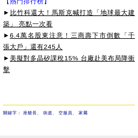
【熱門排行榜】
►
比竹科還大！馬斯克喊打造「地球最大建
築」 亮點一次看
►
6.4萬名股東注意！三商壽下市倒數「千
張大戶」還有245人
►
美擬對多晶矽課稅15% 台廠赴美布局降衝
擊
關鍵字：
座艙長
、
病逝
、
空服員
、
家屬