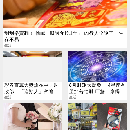
刮刮樂賣翻！ 他喊「賺過年吃1年」 內行人全說了：生
存不易
生活
彩券百萬大獎誰在中？財
8月財運大爆發！ 4星座有
政部：「這類人」占逾6
望加薪進財 巨蟹、摩羯最
成
生活
有感
生活