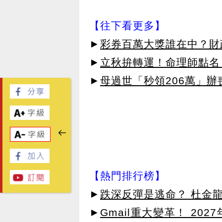
【往下看更多】
►
彩券百萬大獎誰在中？財
►
立秋拚轉運！命理師點名
►
母過世「秒領206萬」
【熱門排行榜】
►
跌深反彈是逃命？ 杜金
►
Gmail重大變革！ 20