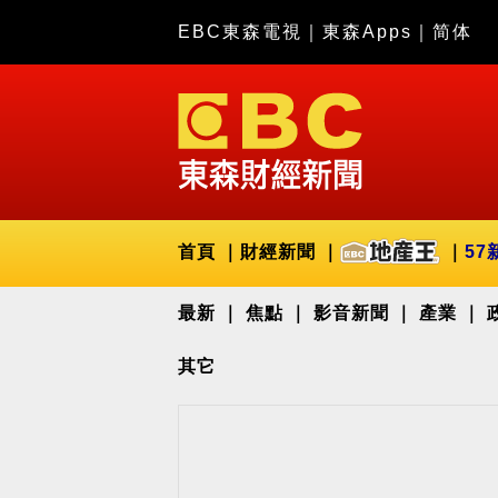
EBC東森電視
｜
東森Apps
｜
简体
首頁
財經新聞
57
最新
焦點
影音新聞
產業
其它