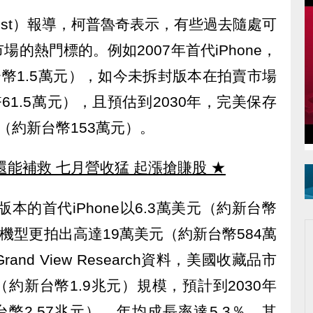
 Post）報導，柯普魯奇表示，有些過去隨處可
的熱門標的。例如2007年首代iPhone，
台幣1.5萬元），如今未拆封版本在拍賣市場
1.5萬元），且預估到2030年，完美保存
（約新台幣153萬元）。
還能補救 七月營收猛 起漲搶賺股
★
版本的首代iPhone以6.3萬美元（約新台幣
B機型更拍出高達19萬美元（約新台幣584萬
d View Research資料，美國收藏品市
元（約新台幣1.9兆元）規模，預計到2030年
幣2.57兆元），年均成長率達5.3％。其