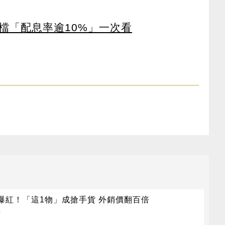
4檔「配息率逾10%」一次看
爆紅！「這1物」成搶手貨 外銷價翻百倍
)