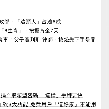
政部：「這類人」占逾6成
「6生肖」：把握黃金7天
辦喪事！父子遭判刑 律師：搶錢先下手是罪
龍揭台股箱型密碼 「這檔」手腳要快
27年砍3大功能 免費用戶「這好康」不能用