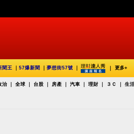
新聞王
57爆新聞
夢想街57號
更多+
政治
全球
台股
房產
汽車
理財
３Ｃ
生