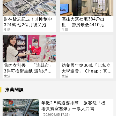
財神爺忘記走！才剛刮中
高雄大寮社宅384戶出
324萬 他2個月後又抱回
租！ 套房最低4410元 這
3243萬
生活
日起開放申請
生活
舊內衣別丟！ 「這縣市」
幼兒園年燒30萬「比私立
3件可換衛生紙 還能折現
大學還貴」 Cheap：真心
金
生活
敬佩願意生
生活
推薦閱讀
年繳2.5萬還要排隊！旅客怨「機
場貴賓室塞爆」一票人共鳴
(2026/08/05 17:33)