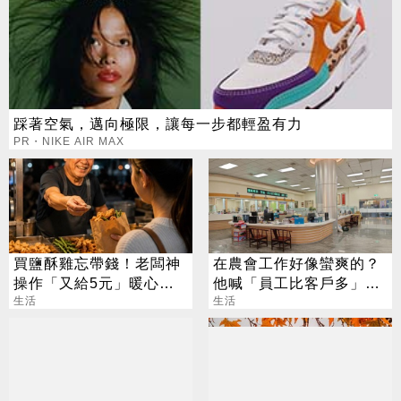
踩著空氣，邁向極限，讓每一步都輕盈有力
PR・NIKE AIR MAX
買鹽酥雞忘帶錢！老闆神
在農會工作好像蠻爽的？
操作「又給5元」暖心舉
他喊「員工比客戶多」內
動看哭網友
生活
行人曝真相
生活