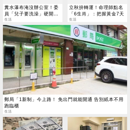
糞水瀑布淹沒辦公室！委
立秋拚轉運！命理師點名
員「兒子要洗澡」硬開水
「6生肖」：把握黃金7天
塔 鄰居大崩潰
生活
生活
郵局「1新制」今上路！ 免出門就能開通 告別紙本不用
跑臨櫃
生活