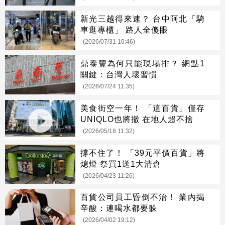
新光三越得來速？ 台中阿北「騎
車逛專櫃」 路人全傻眼
(2026/07/31 10:46)
鼎泰豐為何只能現場排？ 網點1
關鍵：台灣人壞習慣
(2026/07/24 11:35)
美食街空一年！ 「這百貨」僅存
UNIQLO也將撤 在地人超不捨
(2026/05/18 11:32)
撐不住了！ 「39元平價百貨」將
熄燈 祭買1送1大清倉
(2026/04/23 11:26)
百貨公司員工昏倒不治！ 業內揭
辛酸：連喝水都要躲
(2026/04/02 19:12)