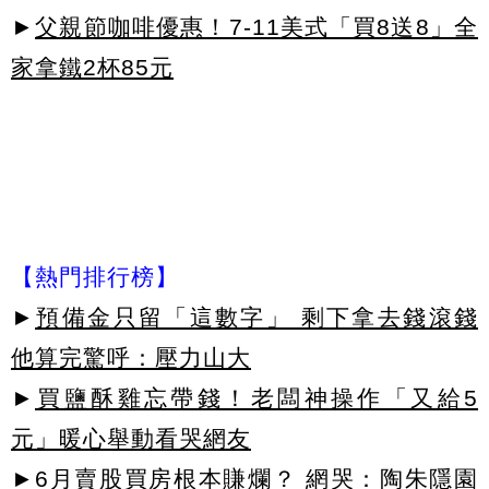
►
父親節咖啡優惠！7-11美式「買8送8」全
家拿鐵2杯85元
【熱門排行榜】
►
預備金只留「這數字」 剩下拿去錢滾錢
他算完驚呼：壓力山大
►
買鹽酥雞忘帶錢！老闆神操作「又給5
元」暖心舉動看哭網友
►
6月賣股買房根本賺爛？ 網哭：陶朱隱園