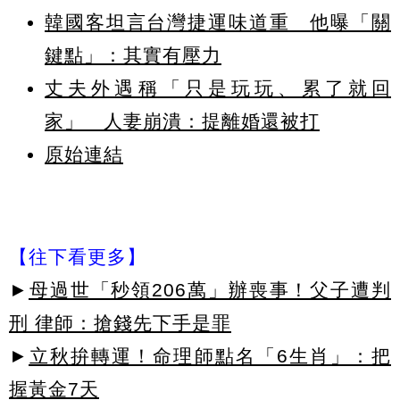
韓國客坦言台灣捷運味道重 他曝「關
鍵點」：其實有壓力
丈夫外遇稱「只是玩玩、累了就回
家」 人妻崩潰：提離婚還被打
原始連結
【往下看更多】
►
母過世「秒領206萬」辦喪事！父子遭判
刑 律師：搶錢先下手是罪
►
立秋拚轉運！命理師點名「6生肖」：把
握黃金7天