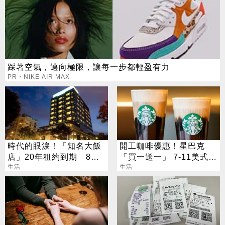
踩著空氣，邁向極限，讓每一步都輕盈有力
PR・NIKE AIR MAX
時代的眼淚！「知名大飯
開工咖啡優惠！星巴克
店」20年租約到期 8／1
「買一送一」 7-11美式買
熄燈
生活
7送7
生活