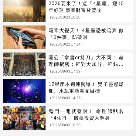
2026要來了！這「4星座」迎10
年好運 事業財富皆豐收
(2025/10/23 16:20)
霜降大變天！ 4星座恐被暗算 做
「1件事」防破財
(2025/10/22 17:14)
關公「拿書or持刀」大不同！ 命
理師揭密：拜對大加分、拜錯恐
虧本
(2026/08/03 17:39)
12星座本週運勢曝！ 雙子靈感爆
棚、水瓶重新看見目標
(2026/08/03 14:27)
鬼門一開就發財！ 命理師點名
「4生肖」 股票投資大翻身
(2026/08/03 10:33)