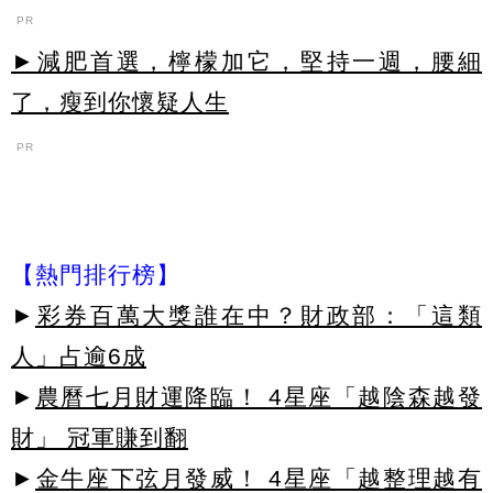
PR
►減肥首選，檸檬加它，堅持一週，腰細
了，瘦到你懷疑人生
PR
【熱門排行榜】
►
彩券百萬大獎誰在中？財政部：「這類
人」占逾6成
►
農曆七月財運降臨！ 4星座「越陰森越發
財」 冠軍賺到翻
►
金牛座下弦月發威！ 4星座「越整理越有