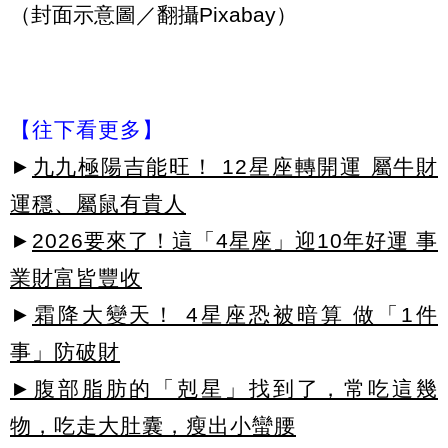
（封面示意圖／翻攝Pixabay）
【往下看更多】
►
九九極陽吉能旺！ 12星座轉開運 屬牛財
運穩、屬鼠有貴人
►
2026要來了！這「4星座」迎10年好運 事
業財富皆豐收
►
霜降大變天！ 4星座恐被暗算 做「1件
事」防破財
►腹部脂肪的「剋星」找到了，常吃這幾
物，吃走大肚囊，瘦出小蠻腰