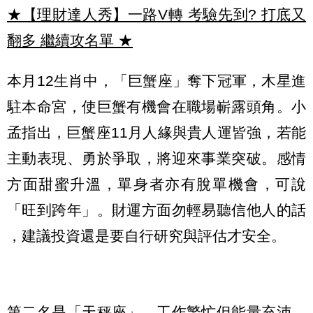
★【理財達人秀】一路V轉 考驗先到? 打底又
翻多 繼續攻名單
★
本月12生肖中，「巨蟹座」奪下冠軍，木星進
駐本命宮，使巨蟹有機會在職場嶄露頭角。小
孟指出，巨蟹座11月人緣與貴人運皆強，若能
主動表現、勇於爭取，將迎來事業突破。感情
方面甜蜜升溫，單身者亦有脫單機會，可說
「旺到跨年」。財運方面勿輕易聽信他人的話
，建議投資還是要自行研究與評估才安全。
第二名是「天秤座」，工作繁忙但能量充沛，