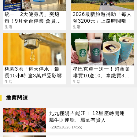
統一「2大健身房」突熄
2026最新旅遊補助「每人
燈！9月全台停業 會員退
領3200元」上路時間曝！
費方案一次看
生活
生活
桃園3地「這天停水」最
星巴克買一送一！超商咖
長10小時 逾3萬戶受影響
啡買10送10、拿鐵買30
生活
送30
生活
推薦閱讀
九九極陽吉能旺！ 12星座轉開運
屬牛財運穩、屬鼠有貴人
(2025/10/28 14:55)