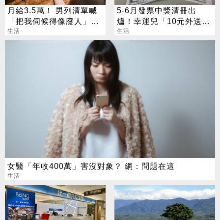
月給3.5萬！ 男列清單喊
5-6月發票中獎清冊出
「把我伺候得像廢人」網
爐！幸運兒「10元外送
轟：頭撞到才嫁
生活
費」抱走千萬大獎
生活
女醫「年收400萬」害沒對象？ 網：問題在這
生活