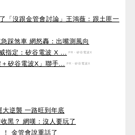
了「沒跟金管會討論」王鴻薇：跟土匪一
院急踩煞車 網怒轟：出嘴測風向
定：矽谷電波 X ...
PR・矽谷電波X
＋矽谷電波X」聯手...
PR・矽谷電波X
運大逆襲 一路旺到年底
卻收黑？ 網嘆：沒人要玩了
」！ 金管會說重話了