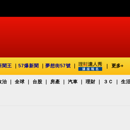
新聞王
57爆新聞
夢想街57號
更多+
政治
全球
台股
房產
汽車
理財
３Ｃ
生