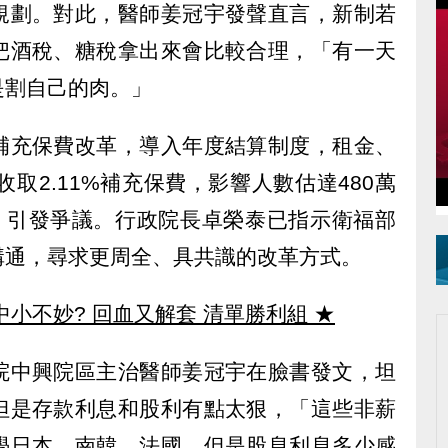
規劃。對此，醫師姜冠宇發聲直言，新制若
把酒稅、糖稅拿出來會比較合理，「有一天
是割自己的肉。」
補充保費改革，導入年度結算制度，租金、
取2.11%補充保費，影響人數估達480萬
元，引發爭議。行政院長卓榮泰已指示衛福部
溝通，尋求更周全、具共識的改革方式。
中小不妙? 回血又解套 清單勝利組
★
院中興院區主治醫師姜冠宇在臉書發文，坦
但是存款利息和股利有點太狠，「這些非薪
學日本、南韓、法國，但是股息利息多少感