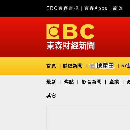
EBC東森電視
｜
東森Apps
｜
简体
首頁
財經新聞
57
最新
焦點
影音新聞
產業
其它