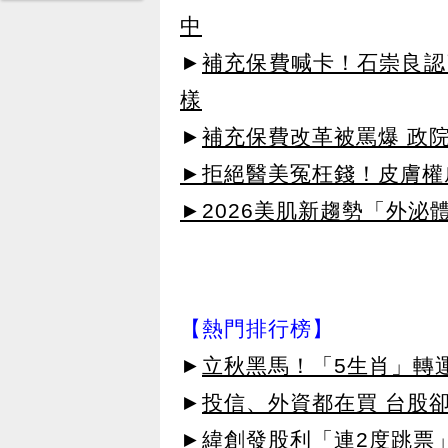
中
►
補充保費喊卡！石崇良認
樣
►
補充保費改革被罵爆 政
►拒絕醫美冤枉錢！皮膚權威指
►2026美肌新趨勢「外泌體
【熱門排行榜】
►
立秋黑馬！「5生肖」轉
►
投信、外資都在買 台股
►
緯創發股利「連2度跳票