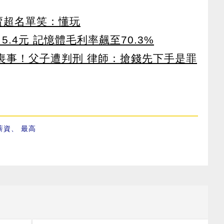
賣超名單笑：懂玩
5.4元 記憶體毛利率飆至70.3%
辦喪事！父子遭判刑 律師：搶錢先下手是罪
薪資
、
最高