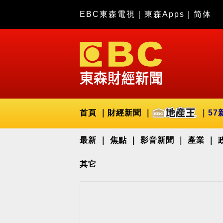
EBC東森電視
｜
東森Apps
｜
简体
首頁
財經新聞
57
最新
焦點
影音新聞
產業
其它