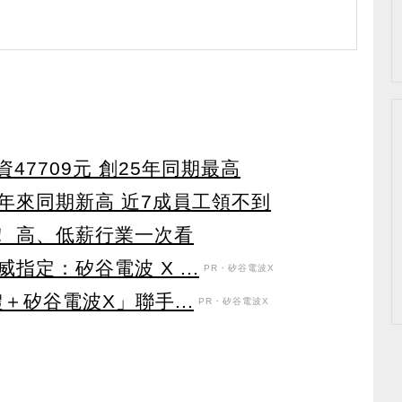
47709元 創25年同期最高
5年來同期新高 近7成員工領不到
元！ 高、低薪行業一次看
定：矽谷電波 X ...
PR・矽谷電波X
＋矽谷電波X」聯手...
PR・矽谷電波X