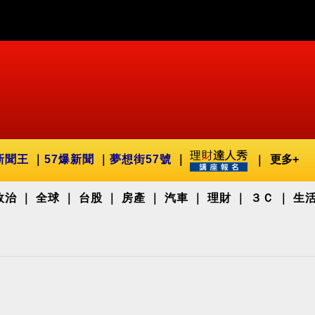
新聞王
57爆新聞
夢想街57號
更多+
政治
全球
台股
房產
汽車
理財
３Ｃ
生