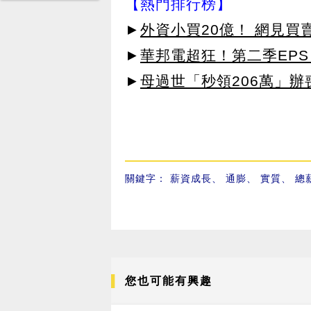
【熱門排行榜】
►
外資小買20億！ 網見買
►
華邦電超狂！第二季EPS 
►
母過世「秒領206萬」
關鍵字：
薪資成長
、
通膨
、
實質
、
總
您也可能有興趣