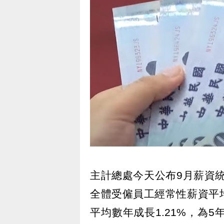
主計總處今天公布9月薪資
全體受僱員工經常性薪資平均
平均數年成長1.21%，為