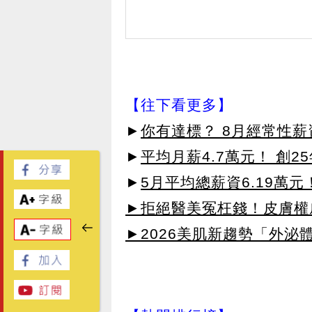
【往下看更多】
►
你有達標？ 8月經常性薪資
►
平均月薪4.7萬元！ 創2
►
5月平均總薪資6.19萬
►拒絕醫美冤枉錢！皮膚權威指
►2026美肌新趨勢「外泌體