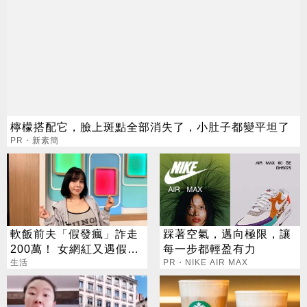
檸檬搭配它，臉上斑點全部消失了，小肚子都變平坦了
PR・新素簡
軟飯前夫「假發瘋」詐走
踩著空氣，邁向極限，讓
200萬！ 女網紅又遇假富
每一步都輕盈有力
豪 養套殺噴2千萬
生活
PR・NIKE AIR MAX