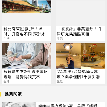
關公有3種別亂拜！求
「瘦瘦針」非萬靈丹！ 牛
財、升官各不同 拜對才能
津研究揭殘酷真相
大加分
生活
生活
薪資是男友2倍 送筆電反
花1萬洗2台冷氣隔天就
遭嗆「是覺得我買不
壞？業者僅賠1千就失聯
起」？ 網齊勸快逃
生活
生活
推薦閱讀
腸病毒重症爆第5死！男嬰「嗜睡