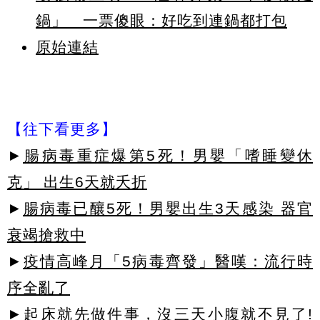
鍋」 一票傻眼：好吃到連鍋都打包
原始連結
【往下看更多】
►
腸病毒重症爆第5死！男嬰「嗜睡變休
克」 出生6天就夭折
►
腸病毒已釀5死！男嬰出生3天感染 器官
衰竭搶救中
►
疫情高峰月「5病毒齊發」醫嘆：流行時
序全亂了
►起床就先做件事，沒三天小腹就不見了!