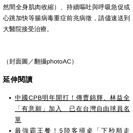
然間全身肌肉收縮）、持續嘔吐與呼吸急促或
心跳加快等腸病毒重症前兆病徵，請儘速送到
大醫院接受治療。
（封面圖／翻攝photoAC）
延伸閱讀
中國CPB明年開打！傳曹錦輝、林益全
「有意願」加入 已在台灣自由球員名
單
最強霸王餐！5陸客掃桌「下秒順走