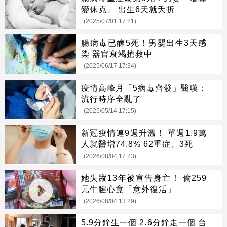
變休克」 出生6天就夭折
(2025/07/01 17:21)
腸病毒已釀5死！男嬰出生3天感
染 器官衰竭搶救中
(2025/06/17 17:34)
疫情高峰月「5病毒齊發」醫嘆：
流行時序全亂了
(2025/05/14 17:15)
新冠疫情連9週升溫！ 單週1.9萬
人就醫增74.8% 62重症、3死
(2026/08/04 17:23)
她失蹤13年被宣告身亡！ 偷259
元牛腱心竟「意外復活」
(2026/08/04 13:29)
5.9分鐘生一個 2.6分鐘走一個 台