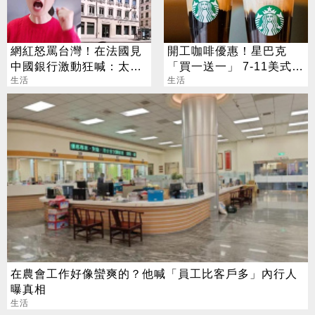
網紅怒罵台灣！在法國見
開工咖啡優惠！星巴克
中國銀行激動狂喊：太驕
「買一送一」 7-11美式買
傲
生活
7送7
生活
在農會工作好像蠻爽的？他喊「員工比客戶多」內行人
曝真相
生活