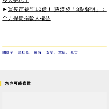
沒人要玩了
►
買疫苗被詐10億！ 慈濟發「3點聲明」：
全力捍衛捐款人權益
關鍵字：
腸病毒
、
疫情
、
女嬰
、
重症
、
死亡
您也可能喜歡