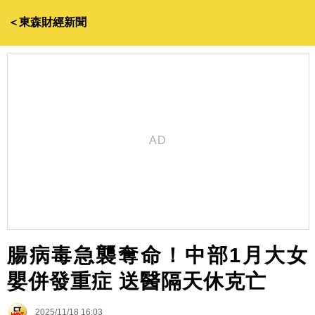
＜東森財經新聞
腸病毒急襲奪命！中部1月大女
嬰併發重症 送醫隔天休克亡
2025/11/18 16:03