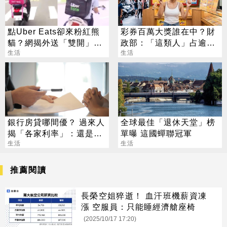
點Uber Eats卻來粉紅熊
彩券百萬大獎誰在中？財
貓？網揭外送「雙開」暗
政部：「這類人」占逾6
黑招數
生活
成
生活
銀行房貸哪間優？ 過來人
全球最佳「退休天堂」榜
揭「各家利率」：還是得
單曝 這國蟬聯冠軍
看1數據
生活
生活
推薦閱讀
長榮空姐猝逝！ 血汗班機薪資凍
漲 空服員：只能睡經濟艙座椅
(2025/10/17 17:20)