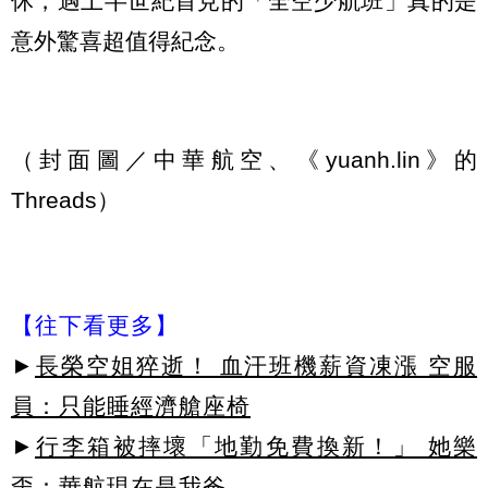
休，遇上半世紀首見的「全空少航班」真的是
意外驚喜超值得紀念。
（封面圖／中華航空、《yuanh.lin》的
Threads）
【往下看更多】
►
長榮空姐猝逝！ 血汗班機薪資凍漲 空服
員：只能睡經濟艙座椅
►
行李箱被摔壞「地勤免費換新！」 她樂
歪：華航現在是我爸