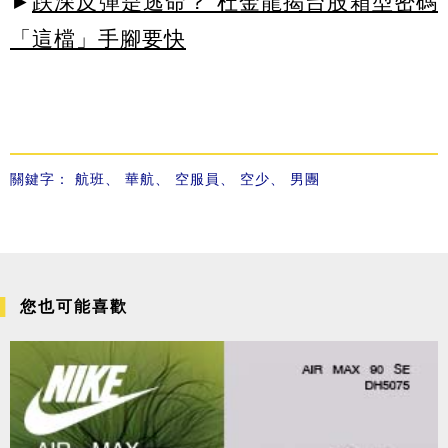
►
跌深反彈是逃命？ 杜金龍揭台股箱型密碼
「這檔」手腳要快
關鍵字：
航班
、
華航
、
空服員
、
空少
、
男團
您也可能喜歡