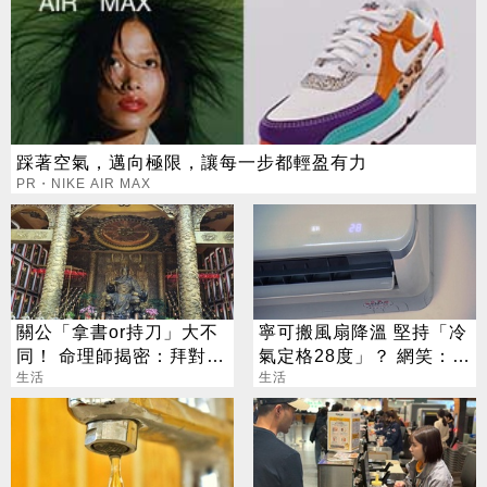
踩著空氣，邁向極限，讓每一步都輕盈有力
PR・NIKE AIR MAX
關公「拿書or持刀」大不
寧可搬風扇降溫 堅持「冷
同！ 命理師揭密：拜對大
氣定格28度」？ 網笑：全
加分、拜錯恐虧本
生活
台長輩通病
生活