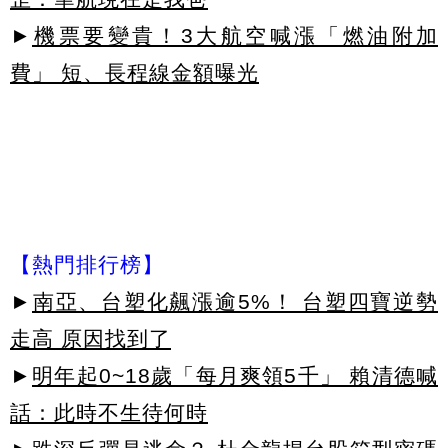
►
機票要變貴！3大航空喊漲「燃油附加
費」 短、長程線金額曝光
【熱門排行榜】
►
南亞、台塑化飆漲逾5%！ 台塑四寶逆勢
走高 原因找到了
►
明年起0~18歲「每月爽領5千」 賴清德喊
話：此時不生待何時