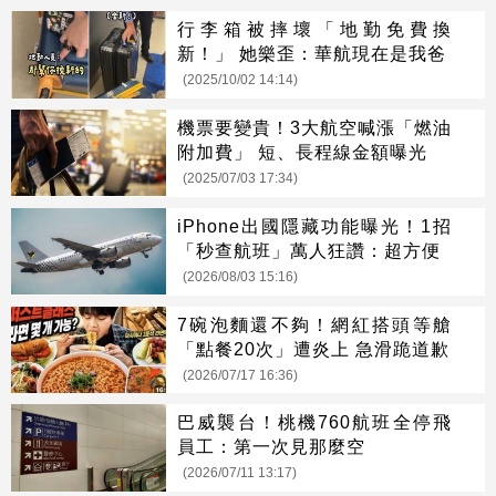
行李箱被摔壞「地勤免費換
新！」 她樂歪：華航現在是我爸
(2025/10/02 14:14)
機票要變貴！3大航空喊漲「燃油
附加費」 短、長程線金額曝光
(2025/07/03 17:34)
iPhone出國隱藏功能曝光！1招
「秒查航班」萬人狂讚：超方便
(2026/08/03 15:16)
7碗泡麵還不夠！網紅搭頭等艙
「點餐20次」遭炎上 急滑跪道歉
(2026/07/17 16:36)
巴威襲台！桃機760航班全停飛
員工：第一次見那麼空
(2026/07/11 13:17)