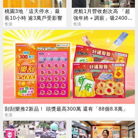
桃園3地「這天停水」最
虎航1月營收創次高 「超
長10小時 逾3萬戶受影響
強年終＋調薪」吸2400人
生活
應徵
生活
刮刮樂推2新品！ 頭獎最高300萬 還有「88個8.8萬」
生活