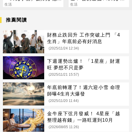
3家買不到
生活
日起開放申請
生活
推薦閱讀
財務止跌回升 工作突破上門 「4
生肖」年底前必有好消息
(2025/11/24 12:34)
下週運勢出爐！ 「1星座」財運
旺 夢想不只是夢
(2025/11/21 15:57)
年底前轉運了！週六迎小雪 命理
師曝4生肖大爆發
(2025/11/20 11:44)
金牛座下弦月發威！ 4星座「越
整理越有錢」一路旺運到10月
(2026/08/05 11:26)