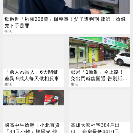
母過世「秒領206萬」辦喪事！父子遭判刑 律師：搶錢
先下手是罪
生活
「窮人vs富人」6大關鍵
郵局「1新制」今上路！
差異 9成人每天做相反事
免出門就能開通 告別紙本
生活
不用跑臨櫃
生活
國高中生搶翻！小北百貨
高雄大寮社宅384戶出
「39元小物」被掃光 他跑
租！ 套房最低4410元 這