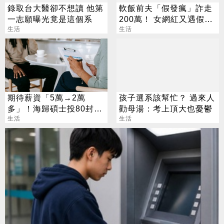
錄取台大醫卻不想讀 他第
軟飯前夫「假發瘋」詐走
一志願曝光竟是這個系
200萬！ 女網紅又遇假富
生活
豪 養套殺噴2千萬
生活
期待薪資「5萬→2萬
孩子選系該幫忙？ 過來人
多」！海歸碩士投80封履
勸母湯：考上頂大也憂鬱
歷沒上岸：連香蕉都不給
生活
生活