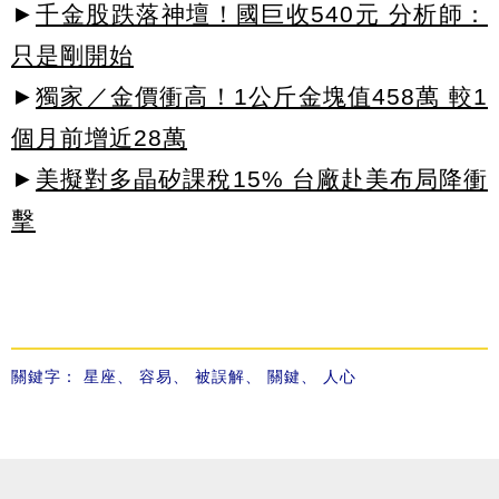
►
千金股跌落神壇！國巨收540元 分析師：
只是剛開始
►
獨家／金價衝高！1公斤金塊值458萬 較1
個月前增近28萬
►
美擬對多晶矽課稅15% 台廠赴美布局降衝
擊
關鍵字：
星座
、
容易
、
被誤解
、
關鍵
、
人心