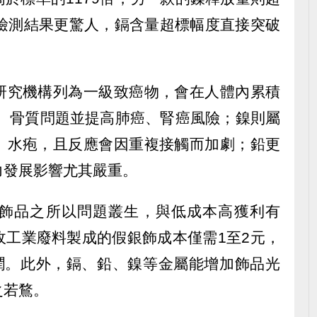
的檢測結果更驚人，鎘含量超標幅度直接突破
研究機構列為一級致癌物，會在人體內累積
害、骨質問題並提高肺癌、腎癌風險；鎳則屬
、水疱，且反應會因重複接觸而加劇；鉛更
力發展影響尤其嚴重。
飾品之所以問題叢生，與低成本高獲利有
收工業廢料製成的假銀飾成本僅需1至2元，
利潤。此外，鎘、鉛、鎳等金屬能增加飾品光
之若鶩。