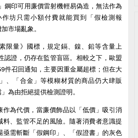
5」鋼印可用廉價雷射機輕易偽造，無法作為
小作坊只需小額付費就能買到「假檢測報
增加市場亂象。
素限量》國標，規定鎘、鎳、鉛等含量上
制性認證，仍存在監管盲區。相較之下，歐盟
布59件召回通知，主要因重金屬超標；但在大
」、「合金」等模糊材質的商品仍大肆販
檔」為由拒絕提供檢測證明。
康作為代價，當廉價飾品以「低價」吸引消
減料、監管不足的風險。隨著消費者意識提
場亟需斬斷「假鋼印」、「假證書」的灰色