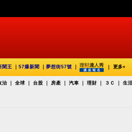
新聞王
57爆新聞
夢想街57號
更多+
政治
全球
台股
房產
汽車
理財
３Ｃ
生