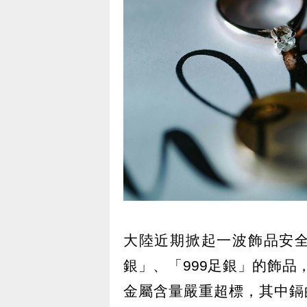
大陸近期掀起一波飾品安全
銀」、「999足銀」的飾
金屬含量嚴重超標，其中鎘