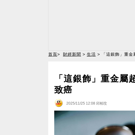
首頁
>
財經新聞
>
生活
> 「這銀飾」重金
「這銀飾」重金屬超
致癌
2025/11/25 12:08
邱柏玟