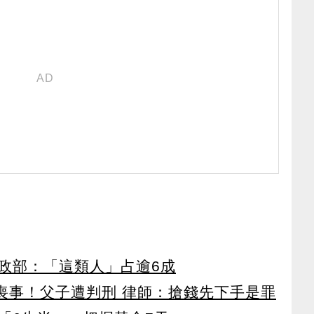
政部：「這類人」占逾6成
辦喪事！父子遭判刑 律師：搶錢先下手是罪