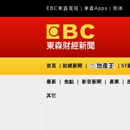
EBC東森電視
｜
東森Apps
｜
简体
首頁
財經新聞
57
最新
焦點
影音新聞
產業
其它