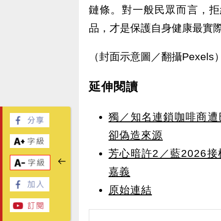
鏈條。對一般民眾而言，拒
品，才是保護自身健康最實
（封面示意圖／翻攝Pexels
延伸閱讀
獨／知名連鎖咖啡商遭
卻偽造來源
芳心暗許2／藍202
嘉義
原始連結