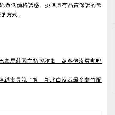
絕過低價格誘惑、挑選具有品質保證的飾
際的方式。
）
巴拿馬莊園主指控詐欺 歐客佬沒買咖啡
6接棒縣市長說了算 新北白沒戲最多蘭竹配