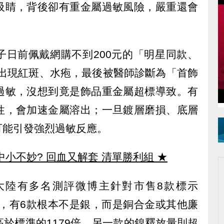
吸睛，背後卻有重金屬過敏風險，嚴重還會
子日前佩戴網購不到200元的「明星同款、
覆出現紅斑、水疱，最後被醫師診斷為「首飾
過敏，沒想到竟是飾品重金屬超標導致。有
性，會加速金屬溶出；一旦鍍層磨損、底層
可能引發強烈過敏反應。
中小不妙? 回血又解套 清單勝利組
★
大陸有多名測評微博主針對市售8款標示
現，有6款根本不是銀，而是銅合金或其他廉
於標準的1179倍，另一款的鎳釋放量則超