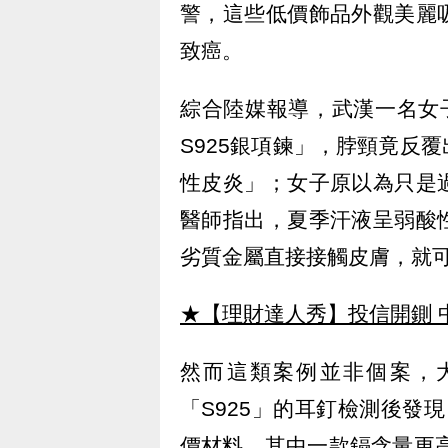
警，這些低價飾品外觀美麗
致癌。
綜合陸媒報導，武漢一名女
S925銀項鍊」，脖頸竟反
性皮炎」；女子原以為只是
醫師指出，夏季汗液呈弱酸
劣質金屬直接接觸皮膚，就
★【理財達人秀】投信開鍘 
然而這類案例並非個案，
「S925」的耳釘檢測後發
價材料。其中一款鎘含量更高