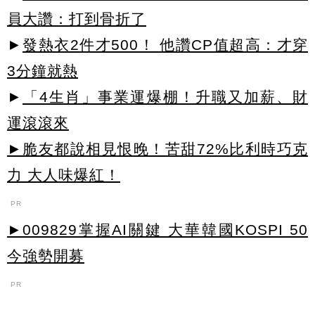
員大讚：打到骨折了
►
發熱衣2件才500！ 他讚CP值超高：才穿
3分鐘就熱
►
「4生肖」事業運爆棚！升職又加薪、財
運滾滾來
►脆友都說相見恨晚！苦甜72%比利時巧克
力 大人味爆紅！
PR
►009829掌握AI關鍵 大華韓國KOSPI 50
今強勢開募
PR