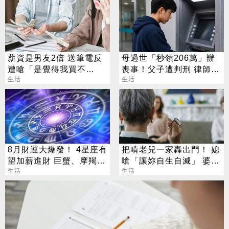
薪資是男友2倍 送筆電反
母過世「秒領206萬」辦
遭嗆「是覺得我買不
喪事！父子遭判刑 律師：
起」？ 網齊勸快逃
生活
搶錢先下手是罪
生活
8月財運大爆發！ 4星座有
把啃老兒一家轟出門！ 媳
望加薪進財 巨蟹、摩羯最
嗆「讓妳自生自滅」 婆笑
有感
生活
酸：沒本事
生活