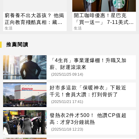
窮養養不出大器孩？ 他揭
開工咖啡優惠！星巴克
正向教育殘酷真相：藏了
「買一送一」 7-11美式買
「階級緩衝墊」
生活
7送7
生活
推薦閱讀
「4生肖」事業運爆棚！升職又加
薪、財運滾滾來
(2025/11/25 09:14)
好市多這款「保暖神衣」下殺近
千元！會員大讚：打到骨折了
(2025/11/21 17:41)
發熱衣2件才500！ 他讚CP值超
高：才穿3分鐘就熱
(2025/11/18 12:23)