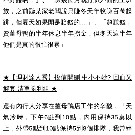
族，之前聽某家老闆說只賺冬天年收賺百萬起
跳，但夏天如果開是賠錢的....」、「超賺錢，
賣薑母鴨的半年休息半年撈金，但冬天這半年
他們是真的很忙很累」
★【理財達人秀】投信開鍘 中小不妙? 回血又
解套 清單勝利組
★
還有內行人分享在薑母鴨店工作的辛酸，「天
氣冷時，下午6點到10點，內用保持35桌以
上，外帶5點到10點保持5到8個排隊，我曾經