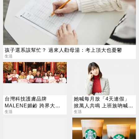
孩子選系該幫忙？ 過來人勸母湯：考上頂大也憂鬱
生活
台灣科技護膚品牌
她喊每月放「4天連假」
MALENE媚鹷 跨界大甲
掀萬人共鳴 上班族吶喊：
鎮瀾宮 年度神作「媽祖無
生活
這樣才活得像人
生活
敵亮顏神皂」降臨