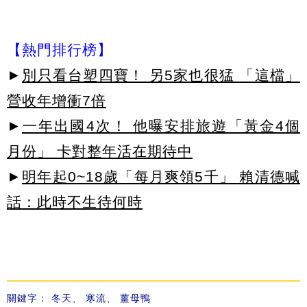
【熱門排行榜】
►
別只看台塑四寶！ 另5家也很猛 「這檔」
營收年增衝7倍
►
一年出國4次！ 他曝安排旅遊「黃金4個
月份」 卡對整年活在期待中
►
明年起0~18歲「每月爽領5千」 賴清德喊
話：此時不生待何時
關鍵字：
冬天
、
寒流
、
薑母鴨