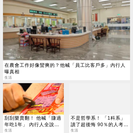
在農會工作好像蠻爽的？他喊「員工比客戶多」內行人
曝真相
生活
刮刮樂賣翻！ 他喊「賺過
不是哲學系！ 「1科系」
年吃1年」 內行人全說
讀了超後悔 90％的人考不
了：生存不易
生活
上證照
生活