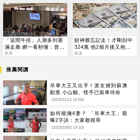
「這間牛排」人潮多到塞
財神爺忘記走！才剛刮中
滿走廊 網一看秒懂：曾稱
324萬 他2個月後又抱回
霸同業
生活
3243萬
生活
推薦閱讀
吊車大王又出手！派女婿到蘇澳
勘查 小山貓、怪手已裝車待命
(2025/11/12 15:59)
如何能擁4妻？ 「吊車大王」親
曝2字訣：大家都很乖
(2025/10/01 14:33)