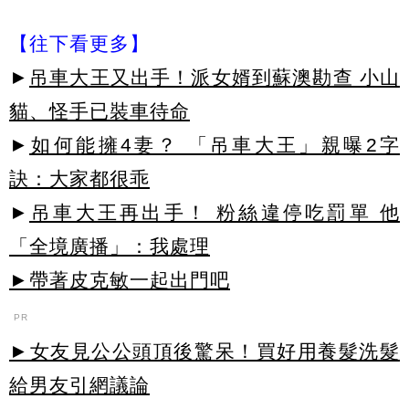
【往下看更多】
►
吊車大王又出手！派女婿到蘇澳勘查 小山
貓、怪手已裝車待命
►
如何能擁4妻？ 「吊車大王」親曝2字
訣：大家都很乖
►
吊車大王再出手！ 粉絲違停吃罰單 他
「全境廣播」：我處理
►帶著皮克敏一起出門吧
PR
►女友見公公頭頂後驚呆！買好用養髮洗髮
給男友引網議論