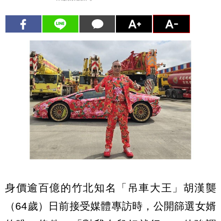
身價逾百億的竹北知名「吊車大王」胡漢龑
（64歲）日前接受媒體專訪時，公開篩選女婿