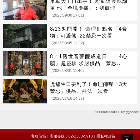
吊車大王再出手！ 粉絲違停吃罰
單 他「全境廣播」：我處理
(2025/09/30 17:01)
8/13鬼門開！ 命理師點名「4食
物」可避煞 22禁忌一次看
(2026/08/05 12:32)
8／1觀世音菩薩成道日！「4心
願」超靈驗 求財供品、禁忌一次
看
(2026/08/01 11:40)
虎爺生日要到了！命理師曝「3大
禁忌」供品、拜法一次看
(2026/07/16 14:37)
Recommended by
客服信箱
｜客服專線：02-2388-5918｜
隱私權政策