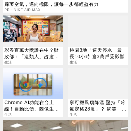
踩著空氣，邁向極限，讓每一步都輕盈有力
PR・NIKE AIR MAX
彩券百萬大獎誰在中？財
桃園3地「這天停水」最
政部：「這類人」占逾6
長10小時 逾3萬戶受影響
成
生活
生活
Chrome AI功能在台上
寧可搬風扇降溫 堅持「冷
線！自動比價、圖像生成
氣定格28度」？ 網笑：全
化身最強助理
生活
台長輩通病
生活