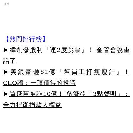
PR
【熱門排行榜】
►
緯創發股利「連2度跳票」！ 金管會說重
話了
►
美銀豪砸81億「幫員工打瘦瘦針」！
CEO讚：一項值得的投資
►
買疫苗被詐10億！ 慈濟發「3點聲明」：
全力捍衛捐款人權益