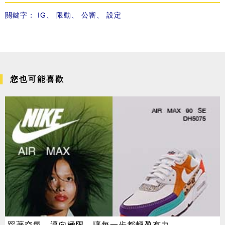
關鍵字：
IG
、
限動
、
公審
、
設定
您也可能喜歡
踩著空氣，邁向極限，讓每一步都輕盈有力