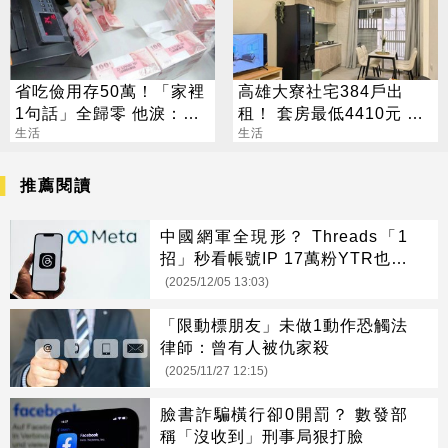
省吃儉用存50萬！「家裡
高雄大寮社宅384戶出
1句話」全歸零 他淚：窮
租！ 套房最低4410元 這
人小孩活著好難
生活
日起開放申請
生活
推薦閱讀
中國網軍全現形？ Threads「1
招」秒看帳號IP 17萬粉YTR也被
抓包
(2025/12/05 13:03)
「限動標朋友」未做1動作恐觸法
律師：曾有人被仇家殺
(2025/11/27 12:15)
臉書詐騙橫行卻0開罰？ 數發部
稱「沒收到」刑事局狠打臉