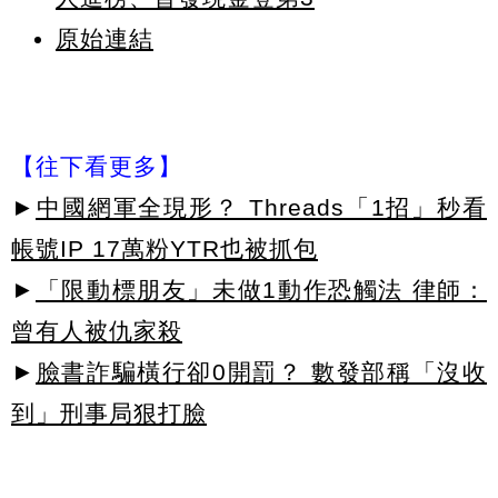
原始連結
【往下看更多】
►
中國網軍全現形？ Threads「1招」秒看
帳號IP 17萬粉YTR也被抓包
►
「限動標朋友」未做1動作恐觸法 律師：
曾有人被仇家殺
►
臉書詐騙橫行卻0開罰？ 數發部稱「沒收
到」刑事局狠打臉