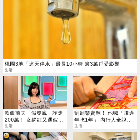
桃園3地「這天停水」最長10小時 逾3萬戶受影響
生活
軟飯前夫「假發瘋」詐走
刮刮樂賣翻！ 他喊「賺過
200萬！ 女網紅又遇假富
年吃1年」 內行人全說
豪 養套殺噴2千萬
生活
了：生存不易
生活