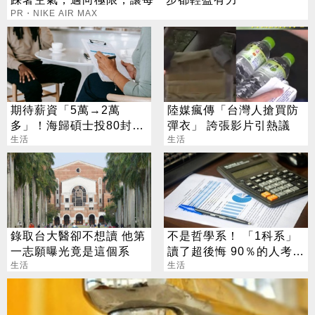
PR・NIKE AIR MAX
期待薪資「5萬→2萬
陸媒瘋傳「台灣人搶買防
多」！海歸碩士投80封履
彈衣」 誇張影片引熱議
歷沒上岸：連香蕉都不給
生活
生活
錄取台大醫卻不想讀 他第
不是哲學系！ 「1科系」
一志願曝光竟是這個系
讀了超後悔 90％的人考不
生活
上證照
生活