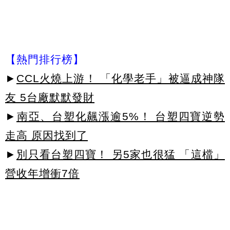
【熱門排行榜】
►
CCL火燒上游！ 「化學老手」被逼成神隊
友 5台廠默默發財
►
南亞、台塑化飆漲逾5%！ 台塑四寶逆勢
走高 原因找到了
►
別只看台塑四寶！ 另5家也很猛 「這檔」
營收年增衝7倍