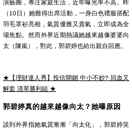
演藝圈，專注家庭生活，近年曝光率不高。昨
（10日）她難得出席活動，一身白色禮服搭配
羽毛罩衫亮相，氣質優雅又貴氣，立即成為全
場焦點。然而外界近期熱議她越來越像婆婆向
太（陳嵐），對此，郭碧婷也給出親自回應。
★【理財達人秀】投信開鍘 中小不妙? 回血又
解套 清單勝利組
★
郭碧婷真的越來越像向太？她曝原因
談到外界指她氣質漸漸「向太化」，郭碧婷笑