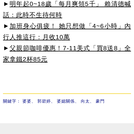
►
明年起0~18歲「每月爽領5千」 賴清德喊
話：此時不生待何時
►
加班身心俱疲！ 她只想做「4~6小時」內
行人推這行：月收10萬
►
父親節咖啡優惠！7-11美式「買8送8」全
家拿鐵2杯85元
關鍵字：
婆婆
、
郭碧婷
、
婆媳關係
、
向太
、
豪門