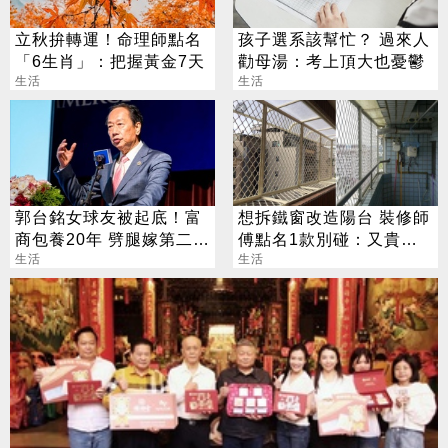
立秋拚轉運！命理師點名
孩子選系該幫忙？ 過來人
「6生肖」：把握黃金7天
勸母湯：考上頂大也憂鬱
生活
生活
郭台銘女球友被起底！富
想拆鐵窗改造陽台 裝修師
商包養20年 劈腿嫁第二任
傅點名1款別碰：又貴又
老公
生活
違法
生活