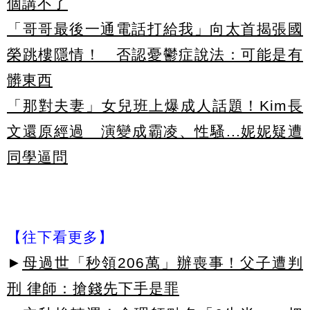
個講不了
「哥哥最後一通電話打給我」向太首揭張國
榮跳樓隱情！ 否認憂鬱症說法：可能是有
髒東西
「那對夫妻」女兒班上爆成人話題！Kim長
文還原經過 演變成霸凌、性騷...妮妮疑遭
同學逼問
【往下看更多】
►
母過世「秒領206萬」辦喪事！父子遭判
刑 律師：搶錢先下手是罪