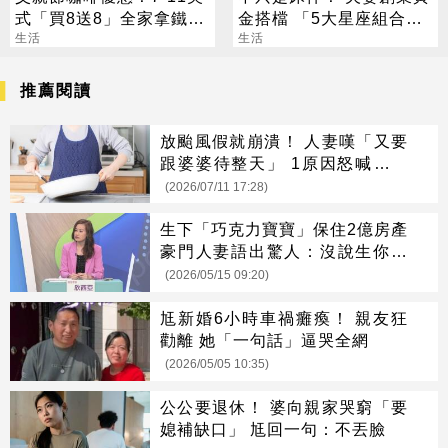
式「買8送8」全家拿鐵2
金搭檔 「5大星座組合」
杯85元
生活
最會賺
生活
推薦閱讀
放颱風假就崩潰！ 人妻嘆「又要
跟婆婆待整天」 1原因怒喊：整
個人就是火
(2026/07/11 17:28)
生下「巧克力寶寶」保住2億房產
豪門人妻語出驚人：沒說生你家
的
(2026/05/15 09:20)
尪新婚6小時車禍癱瘓！ 親友狂
勸離 她「一句話」逼哭全網
(2026/05/05 10:35)
公公要退休！ 婆向親家哭窮「要
媳補缺口」 尪回一句：不丟臉