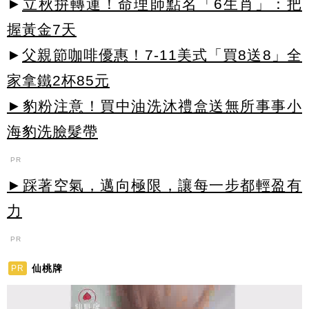
►
立秋拚轉運！命理師點名「6生肖」：把
握黃金7天
►
父親節咖啡優惠！7-11美式「買8送8」全
家拿鐵2杯85元
►豹粉注意！買中油洗沐禮盒送無所事事小
海豹洗臉髮帶
PR
►踩著空氣，邁向極限，讓每一步都輕盈有
力
PR
仙桃牌
PR