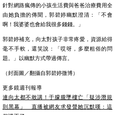
針對網路瘋傳的小孩生活費與爸爸治療費用全
由她負擔的傳聞，郭碧婷幽默澄清：「不會
啊！我婆婆也會給我很多錢錢。」
郭碧婷補充，向太對孩子非常疼愛，資源給得
毫不手軟，還笑說：「哎呀，多麼粗俗的問
題。」以幽默方式帶過傳言。
（封面圖／翻攝自郭碧婷微博）
更多鏡週刊報導
連向太都不敢講！于朦朧墜樓亡「疑涉潛規
則黑幕」 直播被網友求發聲她沉默嘆：這