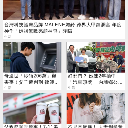
台灣科技護膚品牌 MALENE媚鹷 跨界大甲鎮瀾宮 年度
神作「媽祖無敵亮顏神皂」降臨
生活
母過世「秒領206萬」辦
好邪門？ 她連2年抽中
喪事！父子遭判刑 律師：
「汽車頭獎」 內埔鄉公所
搶錢先下手是罪
生活
說話了
生活
父親節咖啡優惠！7-11美
不只是床伴！ 夫妻創業黃