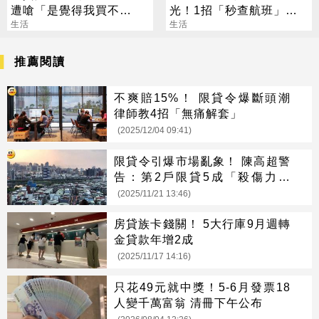
遭嗆「是覺得我買不
光！1招「秒查航班」萬
起」？ 網齊勸快逃
生活
人狂讚：超方便
生活
推薦閱讀
不爽賠15%！ 限貸令爆斷頭潮
律師教4招「無痛解套」
(2025/12/04 09:41)
限貸令引爆市場亂象！ 陳高超警
告：第2戶限貸5成「殺傷力太
大」
(2025/11/21 13:46)
房貸族卡錢關！ 5大行庫9月週轉
金貸款年增2成
(2025/11/17 14:16)
只花49元就中獎！5-6月發票18
人變千萬富翁 清冊下午公布