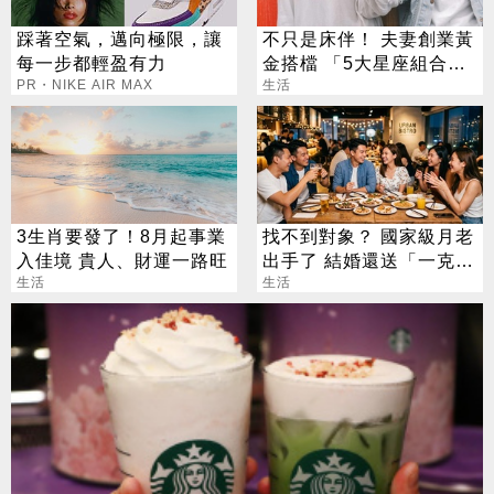
踩著空氣，邁向極限，讓
不只是床伴！ 夫妻創業黃
每一步都輕盈有力
金搭檔 「5大星座組合」
PR・NIKE AIR MAX
最會賺
生活
3生肖要發了！8月起事業
找不到對象？ 國家級月老
入佳境 貴人、財運一路旺
出手了 結婚還送「一克拉
生活
鑽戒」
生活