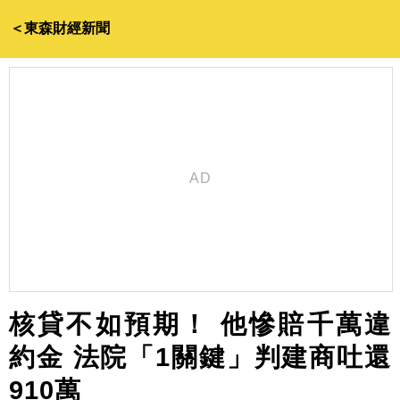
＜東森財經新聞
核貸不如預期！ 他慘賠千萬違
約金 法院「1關鍵」判建商吐還
910萬