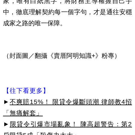
家，唯有白紙黑字，將財務主導權握自己手
中，徹底理解契約每一個字句，才是通往安穩
成家之路的唯一保障。
（封面圖／翻攝《賣厝阿明知識+》粉專）
【往下看更多】
►
不爽賠15%！ 限貸令爆斷頭潮 律師教4招
「無痛解套」
►
限貸令引爆市場亂象！ 陳高超警告：第2