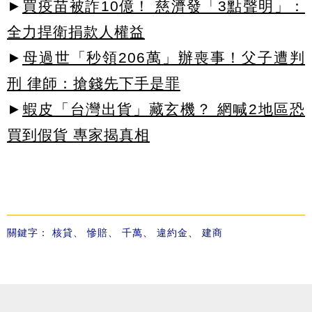
►
買疫苗被詐10億！ 慈濟發「3點聲明」：
全力捍衛捐款人權益
►
母過世「秒領206萬」辦喪事！父子遭判
刑 律師：搶錢先下手是罪
►
蝦皮「台灣出貨」藏玄機？ 網喊2地區恐
買到假貨 專家揭真相
關鍵字：
核貸
、
慘賠
、
千萬
、
違約金
、
建商