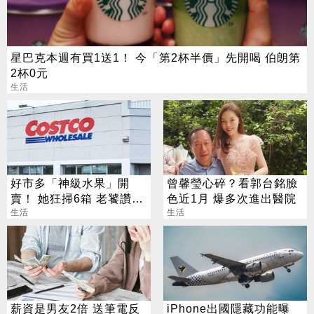
星巴克本週有買1送1！ 今「第2杯半價」先開喝 伯朗第
2杯0元
生活
好市多「神級水果」開
曾馨瑩心碎？看郭台銘臉
賣！ 她狂掃6箱 老饕讚：
色近1月 爆多次進出醫院
很甜還噴汁
生活
生活
薪資是男友2倍 送筆電反
iPhone出國隱藏功能曝