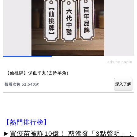
ads by popIn
【仙桃牌】保血平丸(去羚羊角)
深入了解
觀看次數 52,540次
【熱門排行榜】
►
買疫苗被詐10億！ 慈濟發「3點聲明」：