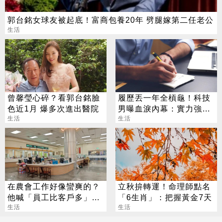
郭台銘女球友被起底！富商包養20年 劈腿嫁第二任老公
生活
曾馨瑩心碎？看郭台銘臉
履歷丟一年全槓龜！科技
色近1月 爆多次進出醫院
男曝血淚內幕：實力強也
生活
沒用
生活
在農會工作好像蠻爽的？
立秋拚轉運！命理師點名
他喊「員工比客戶多」內
「6生肖」：把握黃金7天
行人曝真相
生活
生活