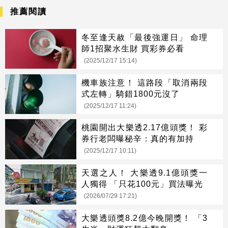
推薦閱讀
冬至逢天赦「最後強運日」 命理
師1招聚水生財 買彩券必看
(2025/12/17 15:14)
機車族注意！ 這路段「取消兩段
式左轉」騎錯1800元沒了
(2025/12/17 11:24)
桃園開出大樂透2.17億頭獎！ 彩
券行老闆曝秘辛：真的有加持
(2025/12/17 10:11)
天選之人！ 大樂透9.1億頭獎一
人獨得 「只花100元」買法曝光
(2026/07/29 17:21)
大樂透頭獎8.2億今晚開獎！ 「3