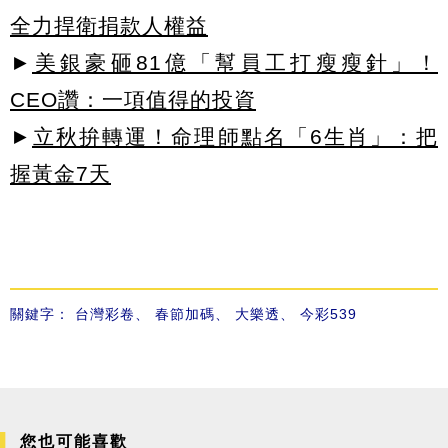
全力捍衛捐款人權益
►
美銀豪砸81億「幫員工打瘦瘦針」！
CEO讚：一項值得的投資
►
立秋拚轉運！命理師點名「6生肖」：把
握黃金7天
關鍵字：
台灣彩卷
、
春節加碼
、
大樂透
、
今彩539
您也可能喜歡