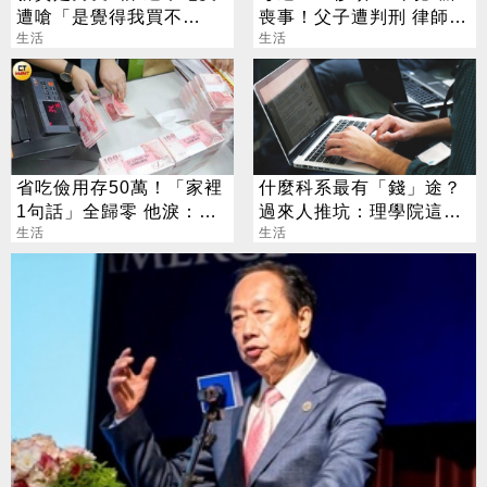
遭嗆「是覺得我買不
喪事！父子遭判刑 律師：
起」？ 網齊勸快逃
生活
搶錢先下手是罪
生活
省吃儉用存50萬！「家裡
什麼科系最有「錢」途？
1句話」全歸零 他淚：窮
過來人推坑：理學院這科
人小孩活著好難
生活
系賺最多
生活