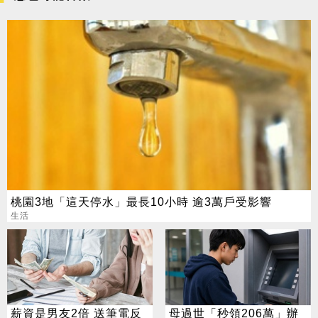
桃園3地「這天停水」最長10小時 逾3萬戶受影響
生活
薪資是男友2倍 送筆電反
母過世「秒領206萬」辦