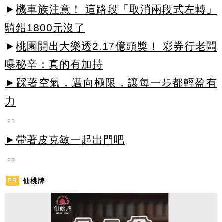
►
機車族注意！ 這路段「取消兩段式左轉」
騎錯1800元沒了
►
桃園開出大樂透2.17億頭獎！ 彩券行老闆
曝秘辛：真的有加持
►踩著空氣，邁向極限，讓每一步都輕盈有
力
PR
►帶著皮克敏一起出門吧
PR
仙桃牌
PR