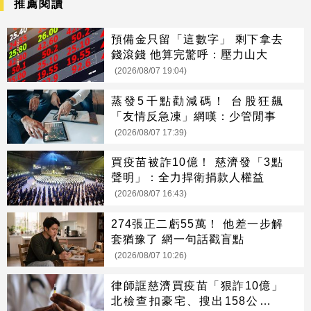
推薦閱讀
預備金只留「這數字」 剩下拿去
錢滾錢 他算完驚呼：壓力山大
(2026/08/07 19:04)
蒸發5千點勸減碼！ 台股狂飆
「友情反急凍」網嘆：少管閒事
(2026/08/07 17:39)
買疫苗被詐10億！ 慈濟發「3點
聲明」：全力捍衛捐款人權益
(2026/08/07 16:43)
274張正二虧55萬！ 他差一步解
套猶豫了 網一句話戳盲點
(2026/08/07 10:26)
律師誆慈濟買疫苗「狠詐10億」
北檢查扣豪宅、搜出158公斤黃