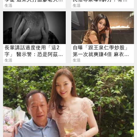
年薪破百
生活
掃就謝天謝地了
生活
長輩講話過度使用「這2
自曝「跟王泉仁學炒股」
字」 醫示警：恐是阿茲海
第一次就爽賺4倍 麻衣：
默警訊
生活
感謝指導
生活