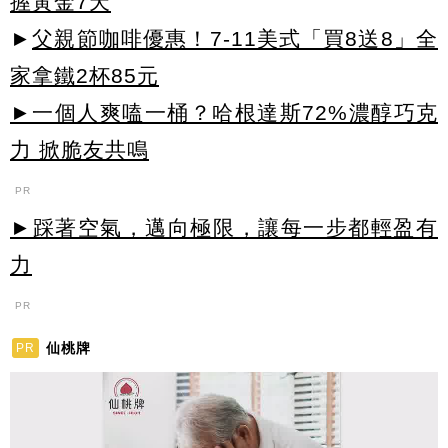
握黃金7天
►
父親節咖啡優惠！7-11美式「買8送8」全
家拿鐵2杯85元
►一個人爽嗑一桶？哈根達斯72%濃醇巧克
力 掀脆友共鳴
PR
►踩著空氣，邁向極限，讓每一步都輕盈有
力
PR
仙桃牌
PR