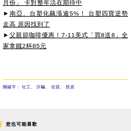
月份」 卡對整年活在期待中
►
南亞、台塑化飆漲逾5%！ 台塑四寶逆勢
走高 原因找到了
►
父親節咖啡優惠！7-11美式「買8送8」全
家拿鐵2杯85元
關鍵字：
社工
、
詐騙
、
信貸
、
投資
您也可能喜歡