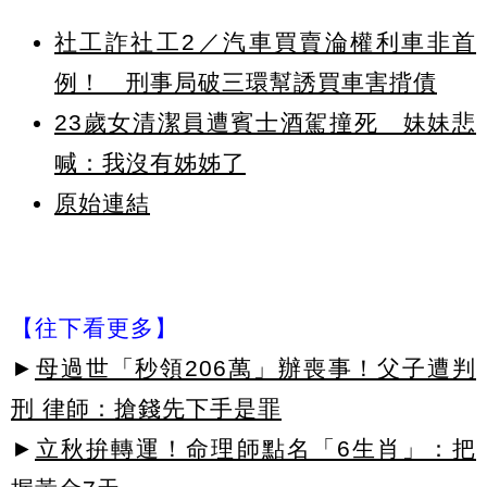
社工詐社工2／汽車買賣淪權利車非首
例！ 刑事局破三環幫誘買車害揹債
23歲女清潔員遭賓士酒駕撞死 妹妹悲
喊：我沒有姊姊了
原始連結
【往下看更多】
►
母過世「秒領206萬」辦喪事！父子遭判
刑 律師：搶錢先下手是罪
►
立秋拚轉運！命理師點名「6生肖」：把