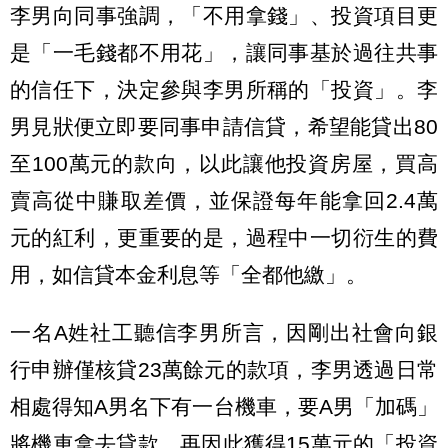
李男向同事強調，「不用拿錢」、投資項目更
是「一毛錢都不用花」，讓同事基於過往共事
的信任下，決定參與李男所稱的「投資」。李
男見狀便立即要同事申請信貸，希望能貸出80
至100萬元的款向，以此讓他投資房屋，買高
賣高從中賺取差價，並保證每年能拿回2.4萬
元的紅利，更重要的是，過程中一切衍生的費
用，如信貸本金利息等「全都他繳」。
一名A姓社工聽信李男所言，因剛出社會向銀
行申辦僅核貸23萬餘元的款項，李男透過日常
相處得知A男名下有一台機車，要A男「加碼」
將機車拿去貸款，再因此獲得15萬元的「投資