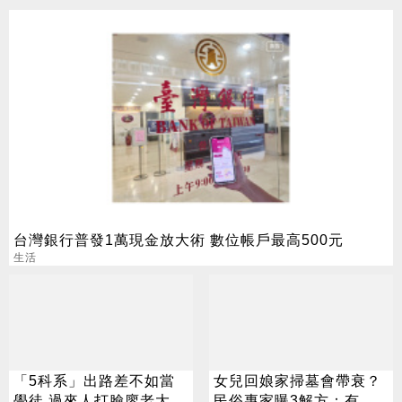
台灣銀行普發1萬現金放大術 數位帳戶最高500元
生活
「5科系」出路差不如當
女兒回娘家掃墓會帶衰？
學徒 過來人打臉廖老大：
民俗專家曝3解方：有人