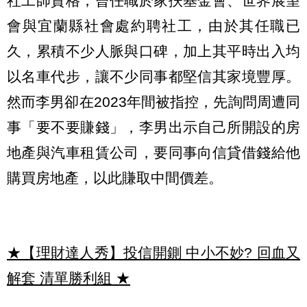
社工師資格，曾任職於家扶基金會、世界展望
會與宜蘭縣社會處約聘社工，由於其任職已
久，累積不少人脈與口碑，加上其平時出入均
以名車代步，讓不少同事都堅信其家境豐厚。
然而李男卻在2023年間被指控，先詢問周遭同
事「要不要賺錢」，李男出示自己所開設的房
地產與汽車租賃公司，要同事向信貸借錢給他
購買房地產，以此賺取中間價差。
★【理財達人秀】投信開鍘 中小不妙? 回血又
解套 清單勝利組
★