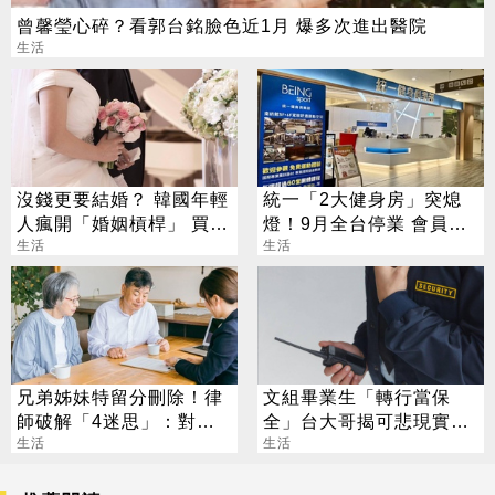
曾馨瑩心碎？看郭台銘臉色近1月 爆多次進出醫院
生活
沒錢更要結婚？ 韓國年輕
統一「2大健身房」突熄
人瘋開「婚姻槓桿」 買房
燈！9月全台停業 會員退
拚翻轉階級
生活
費方案一次看
生活
兄弟姊妹特留分刪除！律
文組畢業生「轉行當保
師破解「4迷思」：對頂
全」台大哥揭可悲現實：
客族影響最大
生活
薪水跟原本一樣
生活