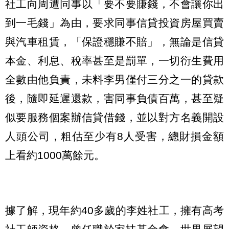
社工向周遭同事以「要不要賺錢，不會讓你出
到一毛錢」為由，要求同事信貸投資房屋買賣
與汽車租賃，「保證穩賺不賠」，無論是信貸
本金、利息、稅率甚至是罰單，一切衍生費用
全數由他負責，未料李男僅付三分之一的貸款
後，隨即延遲還款，害同事負債百萬，甚至疑
似要服務個案辦信貸借錢，並以對方名義開設
人頭公司，粗估至少有8人受害，總財損金額
上看約1000萬餘元。
據了解，現年約40多歲的李姓社工，擁有高考