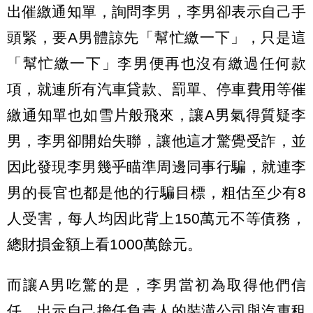
出催繳通知單，詢問李男，李男卻表示自己手
頭緊，要A男體諒先「幫忙繳一下」，只是這
「幫忙繳一下」李男便再也沒有繳過任何款
項，就連所有汽車貸款、罰單、停車費用等催
繳通知單也如雪片般飛來，讓A男氣得質疑李
男，李男卻開始失聯，讓他這才驚覺受詐，並
因此發現李男幾乎瞄準周邊同事行騙，就連李
男的長官也都是他的行騙目標，粗估至少有8
人受害，每人均因此背上150萬元不等債務，
總財損金額上看1000萬餘元。
而讓A男吃驚的是，李男當初為取得他們信
任，出示自己擔任負責人的裝潢公司與汽車租