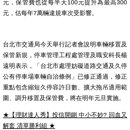
元，保管費也從每半天100元提升為最高300
元，估每年7萬輛違規車次受影響。
台北市交通局今天舉行記者會說明車輛移置及
保管新規，停車管理工程處管理及職安科長楊
遠明表示，「台北市處理妨礙道路交通及久停
公有停車場車輛自治條例」已修正通過，修正
重點包含縮短久停容許日數、擴大拖吊適用範
圍、調升移置及保管費，將在明年元旦實施。
★【理財達人秀】投信開鍘 中小不妙? 回血又
解套 清單勝利組
★