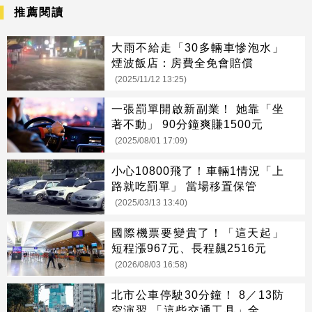
推薦閱讀
大雨不給走「30多輛車慘泡水」
煙波飯店：房費全免會賠償
(2025/11/12 13:25)
一張罰單開啟新副業！ 她靠「坐
著不動」 90分鐘爽賺1500元
(2025/08/01 17:09)
小心10800飛了！車輛1情況「上
路就吃罰單」 當場移置保管
(2025/03/13 13:40)
國際機票要變貴了！「這天起」
短程漲967元、長程飆2516元
(2026/08/03 16:58)
北市公車停駛30分鐘！ 8／13防
空演習 「這些交通工具」全面管