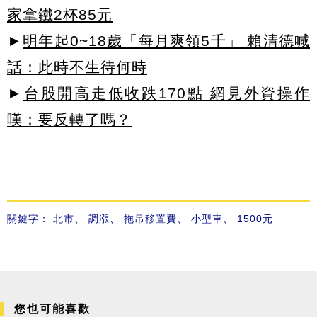
家拿鐵2杯85元
►
明年起0~18歲「每月爽領5千」 賴清德喊
話：此時不生待何時
►
台股開高走低收跌170點 網見外資操作
嘆：要反轉了嗎？
關鍵字：
北市
、
調漲
、
拖吊移置費
、
小型車
、
1500元
您也可能喜歡