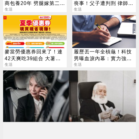
商包養20年 劈腿嫁第二任
喪事！父子遭判刑 律師：
老公
生活
搶錢先下手是罪
生活
麥當勞優惠券回來了！連
履歷丟一年全槓龜！科技
42天爽吃39組合 大薯、
男曝血淚內幕：實力強也
雞塊「加1元多1件」
生活
沒用
生活