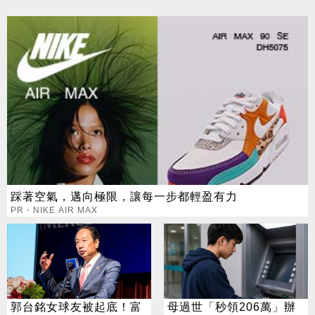
踩著空氣，邁向極限，讓每一步都輕盈有力
PR・NIKE AIR MAX
郭台銘女球友被起底！富
母過世「秒領206萬」辦