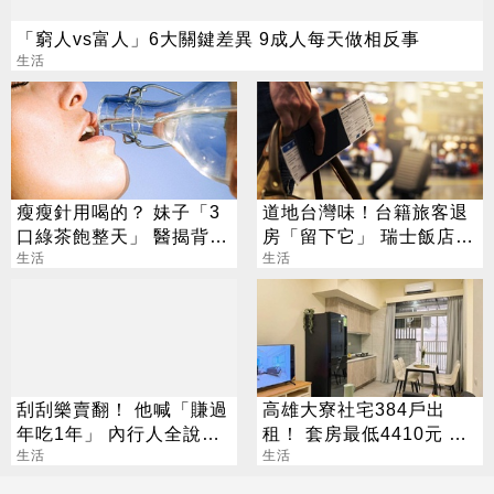
「窮人vs富人」6大關鍵差異 9成人每天做相反事
生活
瘦瘦針用喝的？ 妹子「3
道地台灣味！台籍旅客退
口綠茶飽整天」 醫揭背後
房「留下它」 瑞士飯店員
真相
生活
工吃上癮
生活
刮刮樂賣翻！ 他喊「賺過
高雄大寮社宅384戶出
年吃1年」 內行人全說
租！ 套房最低4410元 這
了：生存不易
生活
日起開放申請
生活