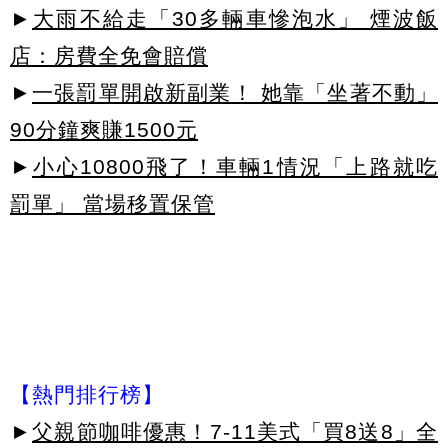
►
大雨不給走「30多輛車慘泡水」 煙波飯
店：房費全免會賠償
►
一張罰單開啟新副業！ 她靠「坐著不動」
90分鐘爽賺1500元
►
小心10800飛了！車輛1情況「上路就吃
罰單」 當場移置保管
【熱門排行榜】
►
父親節咖啡優惠！7-11美式「買8送8」全