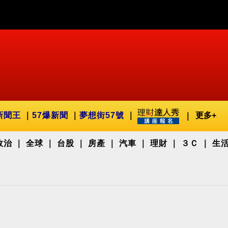
新聞王
57爆新聞
夢想街57號
更多+
政治
全球
台股
房產
汽車
理財
３Ｃ
生