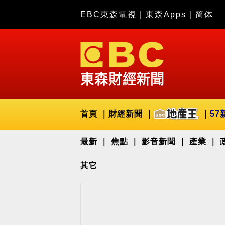
EBC東森電視
｜
東森Apps
｜
简体
首頁
財經新聞
57
最新
焦點
影音新聞
產業
其它