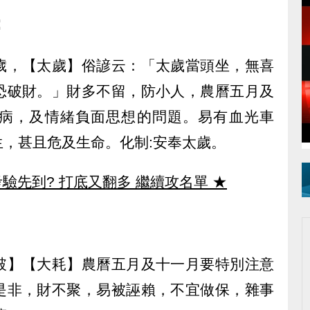
：
歲，【太歲】俗諺云：「太歲當頭坐，無喜
恐破財。」財多不留，防小人，農曆五月及
病，及情緒負面思想的問題。易有血光車
，甚且危及生命。化制:安奉太歲。
驗先到? 打底又翻多 繼續攻名單
★
破】【大耗】農曆五月及十一月要特別注意
是非，財不聚，易被誣賴，不宜做保，雜事