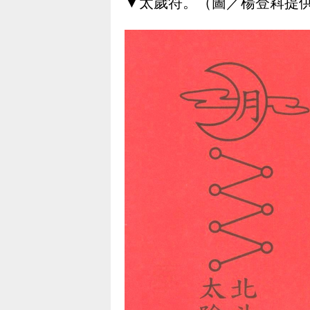
▼太歲符。（圖／楊登嵙提