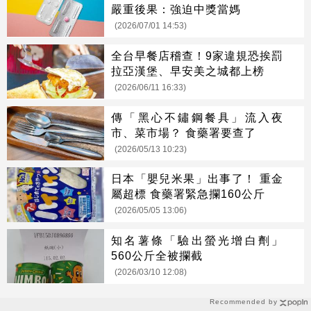
嚴重後果：強迫中獎當媽
(2026/07/01 14:53)
全台早餐店稽查！9家違規恐挨罰
拉亞漢堡、早安美之城都上榜
(2026/06/11 16:33)
傳「黑心不鏽鋼餐具」流入夜
市、菜市場？ 食藥署要查了
(2026/05/13 10:23)
日本「嬰兒米果」出事了！ 重金
屬超標 食藥署緊急攔160公斤
(2026/05/05 13:06)
知名薯條「驗出螢光增白劑」
560公斤全被攔截
(2026/03/10 12:08)
Recommended by