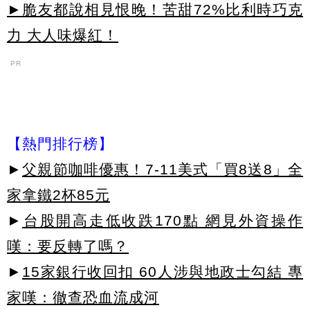
►脆友都說相見恨晚！苦甜72%比利時巧克
力 大人味爆紅！
PR
【熱門排行榜】
►
父親節咖啡優惠！7-11美式「買8送8」全
家拿鐵2杯85元
►
台股開高走低收跌170點 網見外資操作
嘆：要反轉了嗎？
►
15家銀行收回扣 60人涉與地政士勾結 專
家嘆：徹查恐血流成河