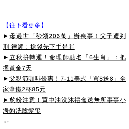
【往下看更多】
►
母過世「秒領206萬」辦喪事！父子遭判
刑 律師：搶錢先下手是罪
►
立秋拚轉運！命理師點名「6生肖」：把
握黃金7天
►
父親節咖啡優惠！7-11美式「買8送8」全
家拿鐵2杯85元
►豹粉注意！買中油洗沐禮盒送無所事事小
海豹洗臉髮帶
PR