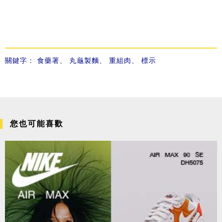
關鍵字：
食藥署
、
丸龜製麵
、
重組肉
、
標示
您也可能喜歡