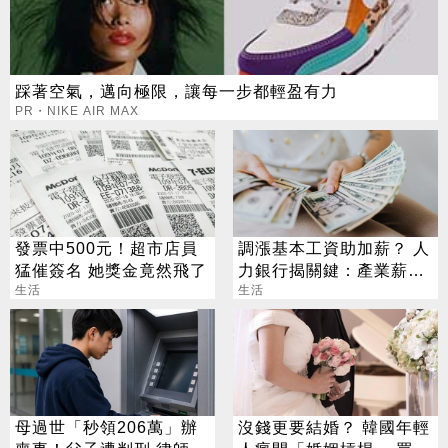
踩著空氣，邁向極限，讓每一步都輕盈有力
PR・NIKE AIR MAX
發票中500元！超市店員
調漲基本工資助加薪？ 人
猛催簽名 她獎金竟然飛了
力銀行揭關鍵：產業薪資
生活
差距是隱憂
生活
母過世「秒領206萬」辦
沒錢更要結婚？ 韓國年輕