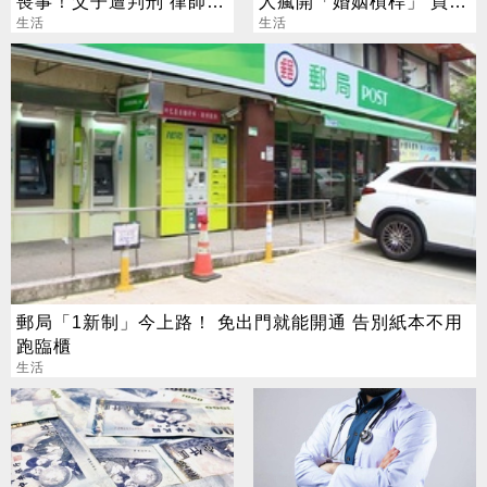
喪事！父子遭判刑 律師：
人瘋開「婚姻槓桿」 買房
搶錢先下手是罪
生活
拚翻轉階級
生活
郵局「1新制」今上路！ 免出門就能開通 告別紙本不用
跑臨櫃
生活