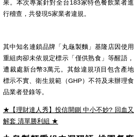
果。本次專案針對全台183家特色餐飲業者進
行稽查，共發現5家業者違規。
其中知名連鎖品牌「丸龜製麵」基隆店因使用
重組肉卻未依規定標示「僅供熟食」等醒語，
遭裁處新台幣3萬元。其餘違規項目包含產地
標示不實、衛生規範（GHP）不符及未辦理食
品業者登錄等。
★【理財達人秀】投信開鍘 中小不妙? 回血又
解套 清單勝利組
★