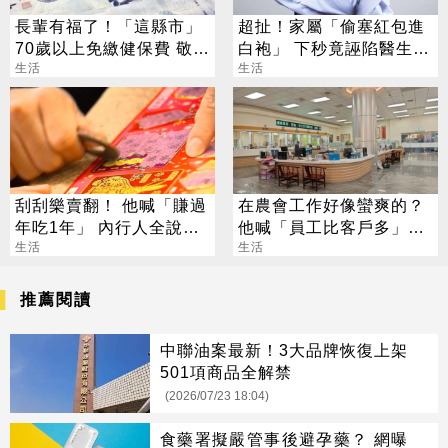
長輩有福了！「這縣市」
超扯！家屬「偷塞紅包進
70歲以上免繳健保費 敬老
白袍」 下秒竟誣陷醫生收
金加碼到2000元
生活
賄
生活
刮刮樂賣翻！ 他喊「賺過
在農會工作好像蠻爽的？
年吃1年」 內行人全說
他喊「員工比客戶多」內
了：生存不易
生活
行人曝真相
生活
推薦閱讀
中聯油案最新！3大品牌恢復上架
501項商品全解禁
(2026/07/23 18:04)
食藥署擬嚴管事後避孕藥？ 網曝