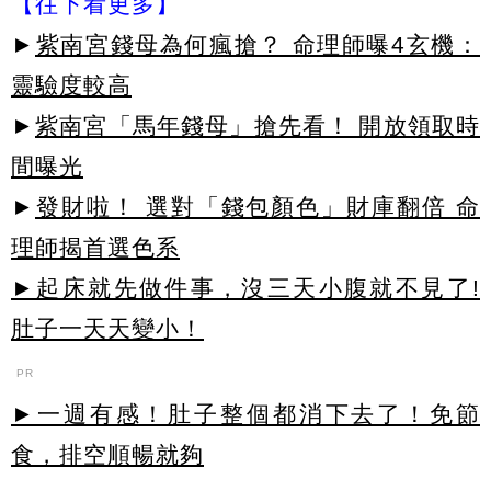
【往下看更多】
►
紫南宮錢母為何瘋搶？ 命理師曝4玄機：
靈驗度較高
►
紫南宮「馬年錢母」搶先看！ 開放領取時
間曝光
►
發財啦！ 選對「錢包顏色」財庫翻倍 命
理師揭首選色系
►起床就先做件事，沒三天小腹就不見了!
肚子一天天變小！
PR
►一週有感！肚子整個都消下去了！免節
食，排空順暢就夠