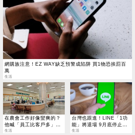
網購族注意！EZ WAY缺乏預警成陷阱 買1物恐挨罰百
萬
生活
在農會工作好像蠻爽的？
台灣也跟進！LINE「1功
他喊「員工比客戶多」內
能」將退場 9月底停止服
行人曝真相
生活
務
生活