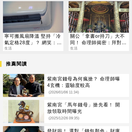
寧可搬風扇降溫 堅持「冷
關公「拿書or持刀」大不
氣定格28度」？ 網笑：全
同！ 命理師揭密：拜對大
台長輩通病
生活
加分、拜錯恐虧本
生活
推薦閱讀
紫南宮錢母為何瘋搶？ 命理師曝
4玄機：靈驗度較高
(2026/01/06 11:34)
紫南宮「馬年錢母」搶先看！ 開
放領取時間曝光
(2025/12/26 09:35)
發財啦！ 選對「錢包顏色」財庫