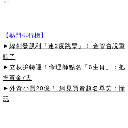
PR
【熱門排行榜】
►
緯創發股利「連2度跳票」！ 金管會說重
話了
►
立秋拚轉運！命理師點名「6生肖」：把
握黃金7天
►
外資小買20億！ 網見買賣超名單笑：懂
玩