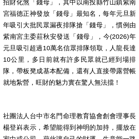
招財化煞「錢母」，其中以南投縣竹山鎮紫南
宮福德正神發放「錢母」最知名，每年元旦新
年吸引大批民眾漏夜排隊搶「錢母」，慣例由
紫南宮主委莊秋安發送「錢母」，今(2026)年
元旦吸引超過10萬名信眾排隊領取，人龍長達
10公里，多日前就有許多民眾就已經到場排
隊，帶板凳成基本配備，還有人直接帶露營帳
就地紮營，旺財的魅力實在驚人無法擋！
社團法人台中市名門命理教育協會創會理事長
楊登嵙表示，希望能得到神明的加持，擺放在
家中或公司，藉此讓自己的財運、生意能一路