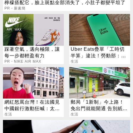
檸檬搭配它，臉上斑點全部消失了，小肚子都變平坦了
PR・新素簡
踩著空氣，邁向極限，讓
Uber Eats疊單「工時切
每一步都輕盈有力
半算」違法！勞動部：每
PR・NIKE AIR MAX
案可罰2萬
生活
網紅怒罵台灣！在法國見
郵局「1新制」今上路！
中國銀行激動狂喊：太驕
免出門就能開通 告別紙本
傲
生活
不用跑臨櫃
生活