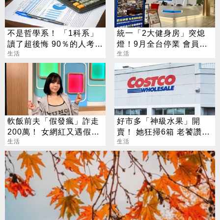
不是哲學系！ 「1科系」
統一「2大健身房」突熄
讀了超後悔 90％的人考不
燈！9月全台停業 會員退
上證照
生活
費方案一次看
生活
軟飯前夫「假發瘋」詐走
好市多「神級水果」開
200萬！ 女網紅又遇假富
賣！ 她狂掃6箱 老饕讚：
豪 養套殺噴2千萬
生活
很甜還噴汁
生活