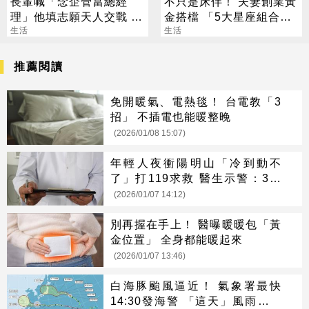
長輩喊「念企管當總經
不只是床伴！ 夫妻創業黃
理」他填志願天人交戰 過
金搭檔 「5大星座組合」
來人曝殘酷真相
生活
最會賺
生活
推薦閱讀
免開暖氣、電熱毯！ 台電教「3
招」 不插電也能暖整晚
(2026/01/08 15:07)
年輕人夜衝陽明山「冷到動不
了」打119求救 醫生示警：3族
群要小心
(2026/01/07 14:12)
別再握在手上！ 醫曝暖暖包「黃
金位置」 全身都能暖起來
(2026/01/07 13:46)
白海豚颱風逼近！ 氣象署最快
14:30發海警 「這天」風雨最猛