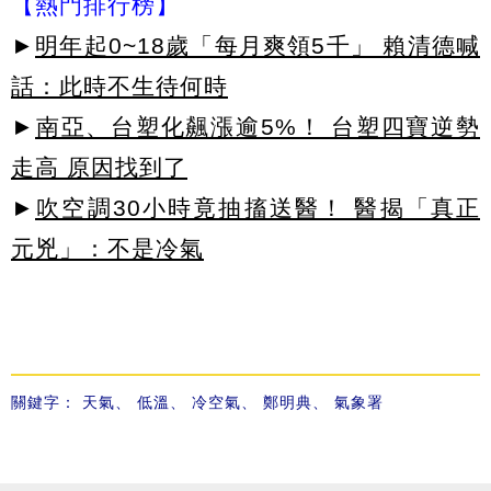
【熱門排行榜】
►
明年起0~18歲「每月爽領5千」 賴清德喊
話：此時不生待何時
►
南亞、台塑化飆漲逾5%！ 台塑四寶逆勢
走高 原因找到了
►
吹空調30小時竟抽搐送醫！ 醫揭「真正
元兇」：不是冷氣
關鍵字：
天氣
、
低溫
、
冷空氣
、
鄭明典
、
氣象署