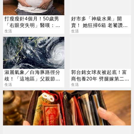
打瘦瘦針4個月！50歲男
好市多「神級水果」開
「右眼突失明」醫嘆：無
賣！ 她狂掃6箱 老饕讚：
法恢復
生活
很甜還噴汁
生活
淑麗氣象／白海豚路徑分
郭台銘女球友被起底！富
歧！「這地區」父親節慎
商包養20年 劈腿嫁第二任
防豪大雨
生活
老公
生活