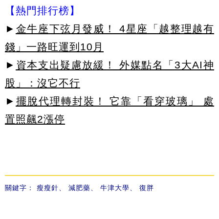
【熱門排行榜】
►
金牛座下弦月發威！ 4星座「越整理越有
錢」一路旺運到10月
►
資本支出疑慮放緩！ 外媒點名「3大AI神
股」：沒它不行
►
擺脫代理轉封裝！ 它靠「看穿玻璃」 處
置照飆2漲停
關鍵字：
瘦瘦針
、
減肥藥
、
牛津大學
、
復胖