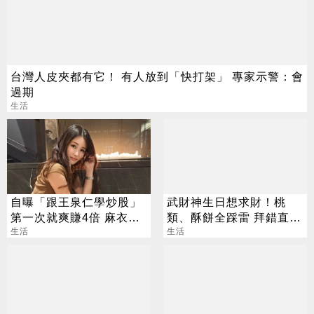
台灣人皮夾都有它！ 有人放到「快打架」 專家示警：會
過期
生活
自曝「跟王泉仁學炒股」
武財神生日想求財！桃
第一次就爽賺4倍 麻衣：
類、酥餅全踩雷 拜錯直接
感謝指導
生活
「輸」掉
生活