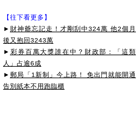
【往下看更多】
►
財神爺忘記走！才剛刮中324萬 他2個月
後又抱回3243萬
►
彩券百萬大獎誰在中？財政部：「這類
人」占逾6成
►
郵局「1新制」今上路！ 免出門就能開通
告別紙本不用跑臨櫃