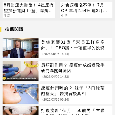
8月財運大爆發！ 4星座有
外食房租漲不停！ 7月
望加薪進財 巨蟹、摩羯最
CPI年增2.54% 連3月突
有感
生活
破通膨警戒
生活
推薦閱讀
美銀豪砸81億「幫員工打瘦瘦
針」！ CEO讚：一項值得的投資
(2026/08/06 16:14)
另類副作用？ 瘦瘦針成婚姻殺手
研究曝關鍵原因
(2026/04/09 14:33)
瘦瘦針用喝的？ 妹子「3口綠茶
飽整天」 醫揭背後真相
(2026/03/25 09:24)
打瘦瘦針4個月！50歲男「右眼