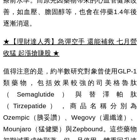
療前水準。而原先因藥物帶來的心血管健康改
善，如血壓、膽固醇等，也會在停藥1.4年後
逐漸消退。
★【理財達人秀】急彈空手 還能補救 七月營
收猛 起漲搶賺股
★
值得注意的是，約半數研究對象曾使用GLP-1
類藥物，包括效果較強的司美格魯肽
（Semaglutide）與替澤帕肽
（Tirzepatide），商品名稱分別為
Ozempic（胰妥讚）、Wegovy（週纖達）、
Mounjaro（猛健樂）與Zepbound。這些藥物