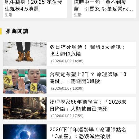
地牛翻身！20:25 花蓮發
陳時中一句「買不到疫
生規模4.5地震
苗」引眾怒 郭董反幫他背
生活
書
生活
推薦閱讀
冬日猝死頻傳！ 醫曝5大警訊：
吃太飽也危險
(2026/01/09 14:08)
台積電有望上2千？ 命理師曝「3
關鍵」：需避開1風險
(2026/01/07 16:09)
物理學家66年前預言：「2026末
日降臨」人類被自己擠死
(2026/01/02 17:59)
2026下半年運勢曝！命理師點名
「3星座」：恐毀滅性破財