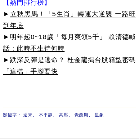
【熱門排行榜】
►
立秋黑馬！「5生肖」轉運大逆襲 一路旺
到年底
►
明年起0~18歲「每月爽領5千」 賴清德喊
話：此時不生待何時
►
跌深反彈是逃命？ 杜金龍揭台股箱型密碼
「這檔」手腳要快
關鍵字：
週末
、
不平靜
、
高壓
、
覺醒期
、
星象