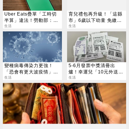
Uber Eats疊單「工時切
育兒禮包再升級！「這縣
半算」違法！勞動部：每
市」6歲以下幼童 免繳健
案可罰2萬
生活
保費
生活
變種病毒傳染力更強！
5-6月發票中獎清冊出
「恐會有更大波疫情」醫
爐！幸運兒「10元外送
勸：快去打疫苗
生活
費」抱走千萬大獎
生活