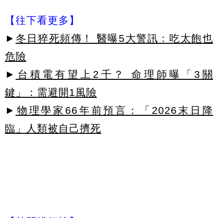
【往下看更多】
►
冬日猝死頻傳！ 醫曝5大警訊：吃太飽也
危險
►
台積電有望上2千？ 命理師曝「3關
鍵」：需避開1風險
►
物理學家66年前預言：「2026末日降
臨」人類被自己擠死