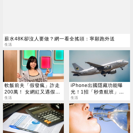
薪水48K卻沒人要做？網一看全搖頭：寧願跑外送
生活
軟飯前夫「假發瘋」詐走
iPhone出國隱藏功能曝
200萬！ 女網紅又遇假富
光！1招「秒查航班」萬
豪 養套殺噴2千萬
生活
人狂讚：超方便
生活