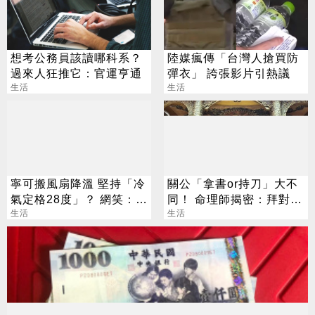
想考公務員該讀哪科系？
陸媒瘋傳「台灣人搶買防
過來人狂推它：官運亨通
彈衣」 誇張影片引熱議
生活
生活
寧可搬風扇降溫 堅持「冷
關公「拿書or持刀」大不
氣定格28度」？ 網笑：全
同！ 命理師揭密：拜對大
台長輩通病
生活
加分、拜錯恐虧本
生活