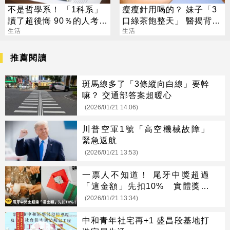
不是哲學系！ 「1科系」
瘦瘦針用喝的？ 妹子「3
讀了超後悔 90％的人考不
口綠茶飽整天」 醫揭背後
上證照
生活
真相
生活
推薦閱讀
斑馬線多了「3條縱向白線」要幹
嘛？ 交通部答案超暖心
(2026/01/21 14:06)
川普空軍1號「高空機械故障」
緊急返航
(2026/01/21 13:53)
一票人不知道！ 尾牙中獎超過
「這金額」先扣10% 實體獎品
也算
(2026/01/21 13:34)
中和青年社宅再+1 盛昌段基地打