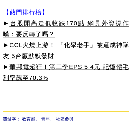
【熱門排行榜】
►
台股開高走低收跌170點 網見外資操作
嘆：要反轉了嗎？
►
CCL火燒上游！ 「化學老手」被逼成神隊
友 5台廠默默發財
►
華邦電超狂！第二季EPS 5.4元 記憶體毛
利率飆至70.3%
關鍵字：
教育部
、
青年
、
社區參與