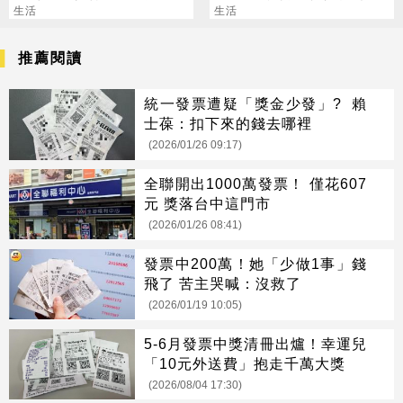
全說了
生活
3家買不到
生活
推薦閱讀
統一發票遭疑「獎金少發」? 賴
士葆：扣下來的錢去哪裡
(2026/01/26 09:17)
全聯開出1000萬發票！ 僅花607
元 獎落台中這門市
(2026/01/26 08:41)
發票中200萬！她「少做1事」錢
飛了 苦主哭喊：沒救了
(2026/01/19 10:05)
5-6月發票中獎清冊出爐！幸運兒
「10元外送費」抱走千萬大獎
(2026/08/04 17:30)