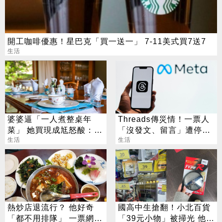
開工咖啡優惠！星巴克「買一送一」 7-11美式買7送7
生活
婆婆逼「一人煮整桌年
Threads傳災情！一票人
菜」 她買現成尪怒酸：娶
「沒發文、留言」遭停權
妳不是來偷懶
生活
網曝5步驟救帳號
生活
熱炒店退流行？ 他好奇
國高中生搶翻！小北百貨
「都不用排隊」 一票網友
「39元小物」被掃光 他跑