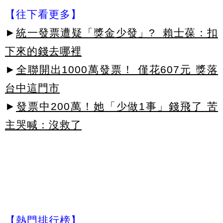
【往下看更多】
►
統一發票遭疑「獎金少發」? 賴士葆：扣
下來的錢去哪裡
►
全聯開出1000萬發票！ 僅花607元 獎落
台中這門市
►
發票中200萬！她「少做1事」錢飛了 苦
主哭喊：沒救了
【熱門排行榜】