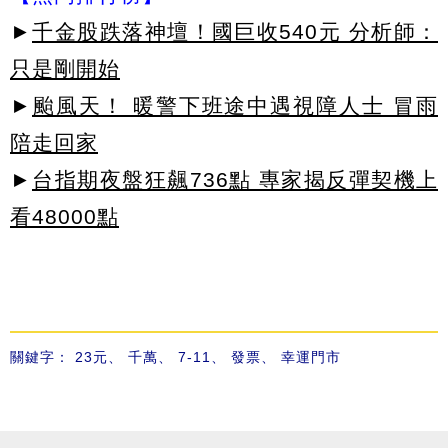
►
千金股跌落神壇！國巨收540元 分析師：
只是剛開始
►
颱風天！ 暖警下班途中遇視障人士 冒雨
陪走回家
►
台指期夜盤狂飆736點 專家揭反彈契機上
看48000點
關鍵字：
23元
、
千萬
、
7-11
、
發票
、
幸運門市