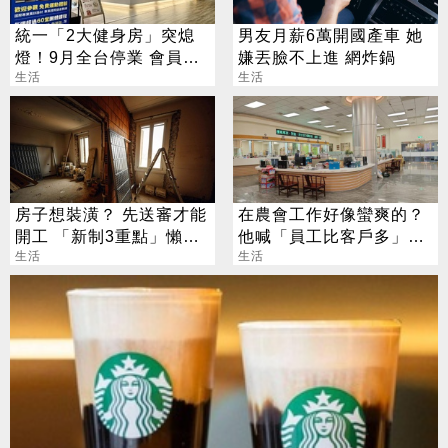
統一「2大健身房」突熄
男友月薪6萬開國產車 她
燈！9月全台停業 會員退
嫌丟臉不上進 網炸鍋
費方案一次看
生活
生活
房子想裝潢？ 先送審才能
在農會工作好像蠻爽的？
開工 「新制3重點」懶人
他喊「員工比客戶多」內
包一次看
生活
行人曝真相
生活