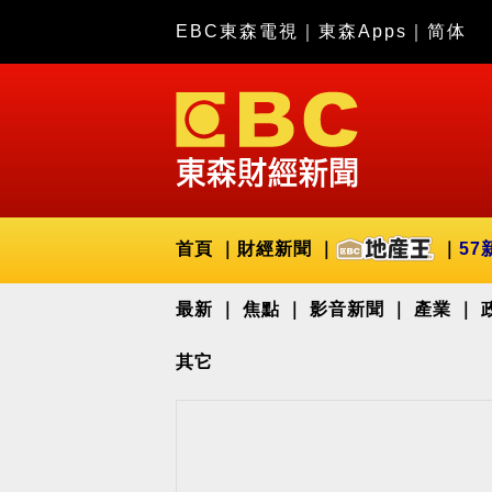
EBC東森電視
｜
東森Apps
｜
简体
首頁
財經新聞
57
最新
焦點
影音新聞
產業
其它