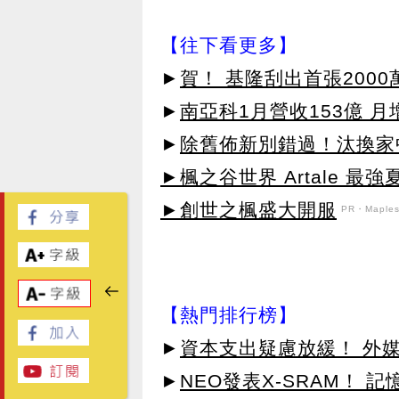
【往下看更多】
►
賀！ 基隆刮出首張2000
►
南亞科1月營收153億 月增
►
除舊佈新別錯過！汰換家
►楓之谷世界 Artale 最
►創世之楓盛大開服
PR・Maplest
【熱門排行榜】
►
資本支出疑慮放緩！ 外媒
►
NEO發表X-SRAM！