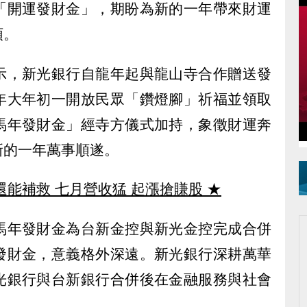
「開運發財金」，期盼為新的一年帶來財運
頭。
示，新光銀行自龍年起與龍山寺合作贈送發
年大年初一開放民眾「鑽燈腳」祈福並領取
馬年發財金」經寺方儀式加持，象徵財運奔
新的一年萬事順遂。
還能補救 七月營收猛 起漲搶賺股
★
馬年發財金為台新金控與新光金控完成合併
發財金，意義格外深遠。新光銀行深耕萬華
光銀行與台新銀行合併後在金融服務與社會
。