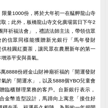
限量1000份，將於大年初一在艋舺龍山寺
索取；此外，板橋龍山寺文化廣場當日下午2
春團拜祈福法會」，禮請法師主法，帶領信眾
會的信眾同樣能獲贈新光銀行「馬年發財
並提供桂圓紅棗茶，讓民眾在農曆新年的第一
年增添平安與喜氣。
萬8888份經金山財神廟祈福的「開運發財
財氣的「開運水」，以及5888個YBO兒童會
贈臨櫃辦理業務的客戶。台新銀行表示，
合金幣造型設計，馬蹄向上寓意「接住好
穩穩在手、福運長久相隨，為新的一年揭開