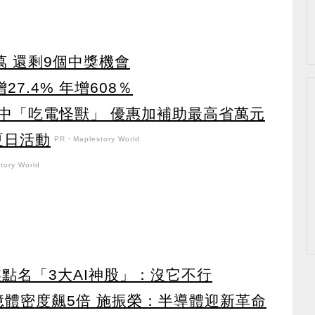
萬 還剩9個中獎機會
27.4% 年增608％
中「吃電怪獸」 優惠加補助最高省萬元
強夏日活動
PR・Maplestory World
ory World
點名「3大AI神股」：沒它不行
 記憶體密度飆5倍 施振榮：半導體迎新革命