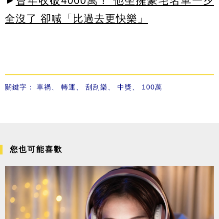
►
曾年收破4000萬！ 他坐擁豪宅名車一夕
全沒了 卻喊「比過去更快樂」
關鍵字：
車禍
、
轉運
、
刮刮樂
、
中獎
、
100萬
您也可能喜歡