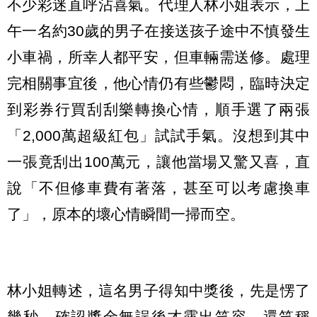
不少彩迷直呼沾喜氣。代理人林小姐表示，上
午一名約30歲的男子在接送孩子途中不慎發生
小車禍，所幸人都平安，但車輛需送修。處理
完相關事宜後，他心情仍有些鬱悶，臨時決定
到彩券行買刮刮樂轉換心情，順手選了兩張
「2,000萬超級紅包」試試手氣。沒想到其中
一張竟刮出100萬元，讓他當場又驚又喜，直
說「不但修車費有著落，甚至可以考慮換車
了」，原本的壞心情瞬間一掃而空。
林小姐轉述，這名男子得知中獎後，先是愣了
幾秒，確認獎金無誤後才露出笑容，還笑稱