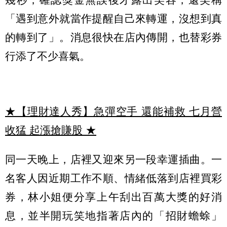
「遇到意外就當作提醒自己來轉運，沒想到真
的轉到了」。消息很快在店內傳開，也替彩券
行添了不少喜氣。
★【理財達人秀】急彈空手 還能補救 七月營
收猛 起漲搶賺股
★
同一天晚上，店裡又迎來另一段幸運插曲。一
名客人因近期工作不順、情緒低落到店裡買彩
券，林小姐便分享上午刮出百萬大獎的好消
息，並半開玩笑地指著店內的「招財蟾蜍」