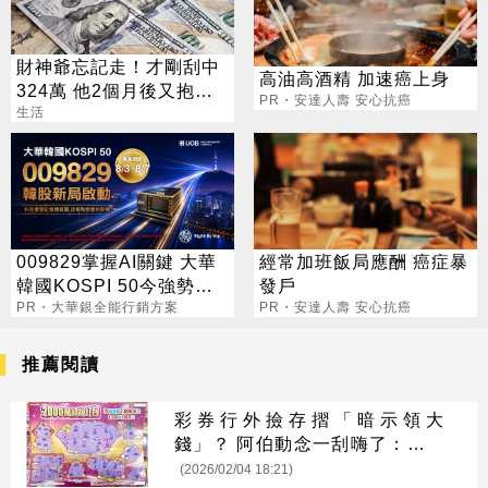
財神爺忘記走！才剛刮中
高油高酒精 加速癌上身
324萬 他2個月後又抱回
PR・安達人壽 安心抗癌
3243萬
生活
009829掌握AI關鍵 大華
經常加班飯局應酬 癌症暴
韓國KOSPI 50今強勢開
發戶
募
PR・大華銀全能行銷方案
PR・安達人壽 安心抗癌
推薦閱讀
彩券行外撿存摺「暗示領大
錢」？ 阿伯動念一刮嗨了：神明
有保佑
(2026/02/04 18:21)