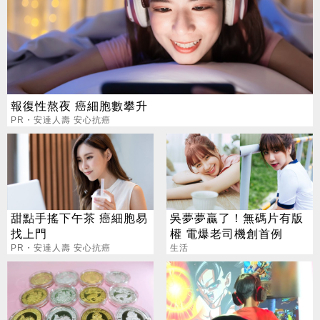
報復性熬夜 癌細胞數攀升
PR・安達人壽 安心抗癌
甜點手搖下午茶 癌細胞易
吳夢夢贏了！無碼片有版
找上門
權 電爆老司機創首例
PR・安達人壽 安心抗癌
生活