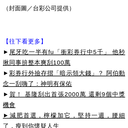
（封面圖／台彩公司提供）
【往下看更多】
►
尾牙吃一半有fu「衝彩券行中5千」 他秒
揪同事拚整本爽刮100萬
►
彩券行外撿存摺「暗示領大錢」？ 阿伯動
念一刮嗨了：神明有保佑
►
賀！ 基隆刮出首張2000萬 還剩9個中獎
機會
►減肥首選，檸檬加它，堅持一週，腰細
了，瘦到你懷疑人生