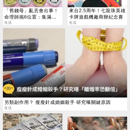
「舊錢母」亂丟會出事！
來台2.5周年！七龍珠英雄
命理師揭6位置：集滿生
卡牌遊戲機廠商辦紀念賽
肖力量大
生活
生活
另類副作用？ 瘦瘦針成婚姻殺手 研究曝關鍵原因
生活