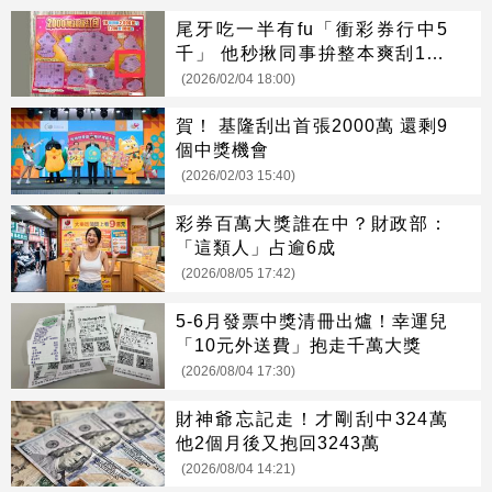
尾牙吃一半有fu「衝彩券行中5
千」 他秒揪同事拚整本爽刮100
萬
(2026/02/04 18:00)
賀！ 基隆刮出首張2000萬 還剩9
個中獎機會
(2026/02/03 15:40)
彩券百萬大獎誰在中？財政部：
「這類人」占逾6成
(2026/08/05 17:42)
5-6月發票中獎清冊出爐！幸運兒
「10元外送費」抱走千萬大獎
(2026/08/04 17:30)
財神爺忘記走！才剛刮中324萬
他2個月後又抱回3243萬
(2026/08/04 14:21)