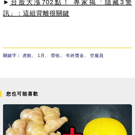
►
台股大漲702點！ 專家揭「隱藏3警
訊」：這組背離很關鍵
關鍵字：
虎航
、
1月
、
營收
、
年終獎金
、
空服員
您也可能喜歡