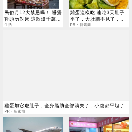
民俗月12大禁忌曝！ 睡覺
雞蛋這樣吃 連吃3天肚子
鞋頭勿對床 這款燈千萬別
平了，大肚腩不見了，脂
掛
生活
肪沒了！
PR・新素簡
雞蛋加它瘦肚子，全身脂肪全部消失了，小腹都平坦了
PR・新素簡