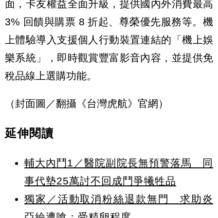
面，卡友權益全面升級，提供國內外消費最高
3% 回饋與購票 8 折起、尊榮優先服務等。機
上體驗導入支援個人行動裝置連結的「機上娛
樂系統」，即時觀賞豐富影音內容，並提供免
稅品線上選購功能。
（封面圖／翻攝《台灣虎航》官網）
延伸閱讀
輔大內鬥1／醫院副院長無預警落馬 同
事代墊25萬討不回成鬥爭犧牲品
獨家／活動取消粉絲退款無門 求助炎
亞綸遭嗆：受精卵程度