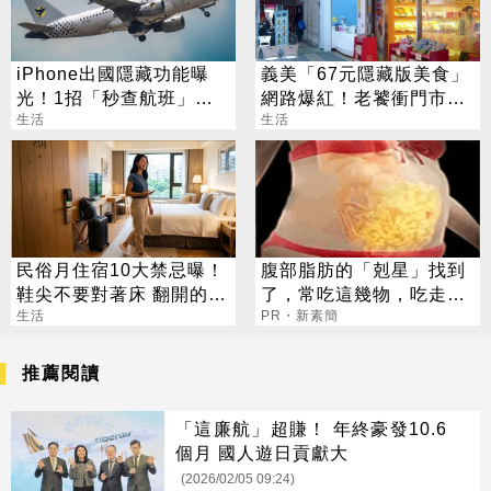
iPhone出國隱藏功能曝
義美「67元隱藏版美食」
光！1招「秒查航班」萬
網路爆紅！老饕衝門市也
人狂讚：超方便
生活
常撲空：可遇不可求
生活
民俗月住宿10大禁忌曝！
腹部脂肪的「剋星」找到
鞋尖不要對著床 翻開的聖
了，常吃這幾物，吃走大
經別亂蓋
生活
肚囊，瘦出小蠻腰
PR・新素簡
推薦閱讀
「這廉航」超賺！ 年終豪發10.6
個月 國人遊日貢獻大
(2026/02/05 09:24)