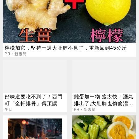
檸檬加它，堅持一週大肚腩不見了，重新回到45公斤
PR・新素簡
好味道要吃不到了！西門
雞蛋加一物,瘦太快！溼氣
町「金軒排骨」傳頂讓
排出了,大肚腩也偷偷溜走
生活
了
PR・新素簡