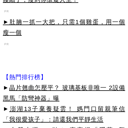
PR
►肚腩一抓一大把，只需1個雞蛋，用一個
瘦一個
PR
【熱門排行榜】
►
晶片翹曲怎壓平？ 玻璃基板非唯一 2設備
黑馬「防彎神器」曝
►
澎湖13子棄養疑雲！ 媽門口留親筆信
「我很愛孩子」：請還我們平靜生活