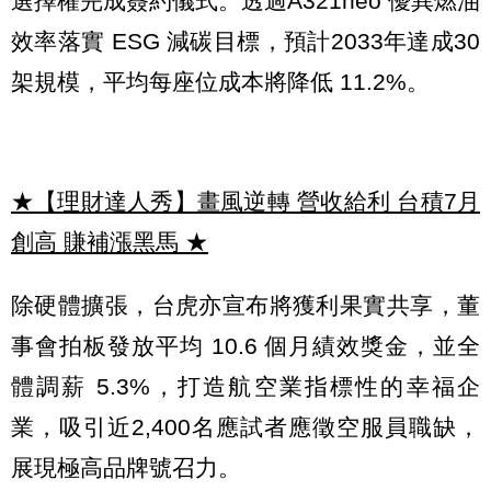
選擇權完成簽約儀式。透過A321neo 優異燃油
效率落實 ESG 減碳目標，預計2033年達成30
架規模，平均每座位成本將降低 11.2%。
★【理財達人秀】畫風逆轉 營收給利 台積7月
創高 賺補漲黑馬
★
除硬體擴張，台虎亦宣布將獲利果實共享，董
事會拍板發放平均 10.6 個月績效獎金，並全
體調薪 5.3%，打造航空業指標性的幸福企
業，吸引近2,400名應試者應徵空服員職缺，
展現極高品牌號召力。