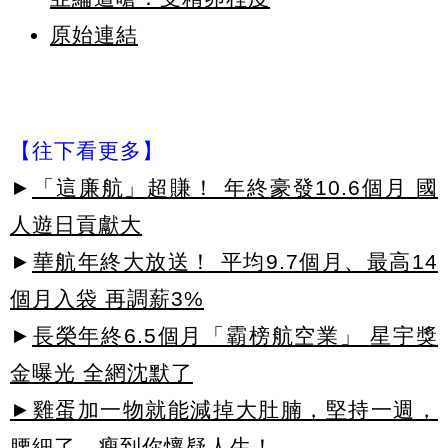
原始連結
【往下看更多】
►
「這廉航」超賺！ 年終豪發10.6個月 國
人遊日貢獻大
►
華航年終大放送！ 平均9.7個月、最高14
個月入袋 再調薪3%
►
長榮年終6.5個月「霸榜航空業」 星宇獎
金曝光 全網沈默了
►雞蛋加一物就能減掉大肚腩，堅持一週，
腰細了，瘦到你懷疑人生！