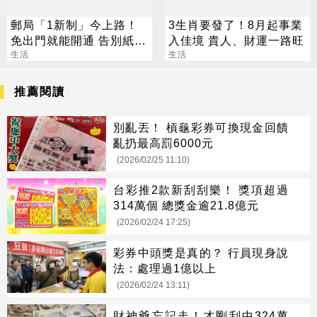
郵局「1新制」今上路！
3生肖要發了！8月起事業
免出門就能開通 告別紙本
入佳境 貴人、財運一路旺
不用跑臨櫃
生活
生活
推薦閱讀
別亂丟！ 槓龜彩券可換現金回饋
亂扔最高罰6000元
(2026/02/25 11:10)
台彩推2款新刮刮樂！ 獎項超過
314萬個 總獎金逾21.8億元
(2026/02/24 17:25)
彩券中頭獎是真的？ 行員現身說
法：處理過1億以上
(2026/02/24 13:11)
財神爺忘記走！才剛刮中324萬