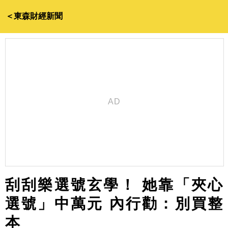
＜東森財經新聞
刮刮樂選號玄學！ 她靠「夾心
選號」中萬元 內行勸：別買整
本