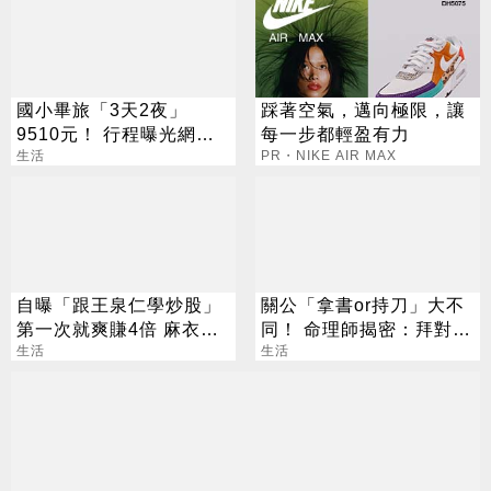
國小畢旅「3天2夜」
踩著空氣，邁向極限，讓
9510元！ 行程曝光網搖
每一步都輕盈有力
頭：真的有貴
生活
PR・NIKE AIR MAX
自曝「跟王泉仁學炒股」
關公「拿書or持刀」大不
第一次就爽賺4倍 麻衣：
同！ 命理師揭密：拜對大
感謝指導
生活
加分、拜錯恐虧本
生活