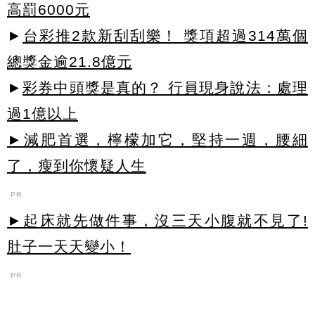
高罰6000元
►
台彩推2款新刮刮樂！ 獎項超過314萬個
總獎金逾21.8億元
►
彩券中頭獎是真的？ 行員現身說法：處理
過1億以上
►減肥首選，檸檬加它，堅持一週，腰細
了，瘦到你懷疑人生
PR
►起床就先做件事，沒三天小腹就不見了!
肚子一天天變小！
PR