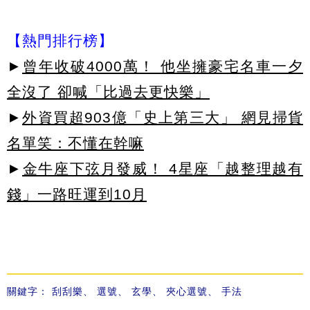
【熱門排行榜】
►
曾年收破4000萬！ 他坐擁豪宅名車一夕
全沒了 卻喊「比過去更快樂」
►
外資買超903億「史上第三大」 網見掃貨
名單笑：不懂在幹嘛
►
金牛座下弦月發威！ 4星座「越整理越有
錢」一路旺運到10月
關鍵字：
刮刮樂
、
選號
、
玄學
、
夾心選號
、
手法