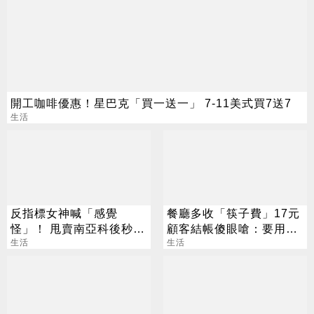
開工咖啡優惠！星巴克「買一送一」 7-11美式買7送7
生活
反指標女神喊「感覺
餐廳多收「筷子費」17元
怪」！ 甩賣南亞科後秒翻
顧客結帳傻眼嗆：要用手
紅 網笑：謝饒命
生活
吃嗎？
生活