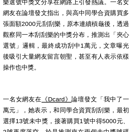
樂選號中獎文分享在網路上引發熱議。一名女
網友在論壇發文指出，與高中同學合資購買多
張面額2000元刮刮樂，原本連續槓龜後，透過
觀察同一本刮刮樂的中獎分布，推測出「夾心
選號」邏輯，最終成功刮中1萬元，文章曝光
後吸引大量網友留言朝聖，甚至有人表示依樣
操作也中獎。
一名女網友在
《Dcard》
論壇發文「我中了一
萬元」，她表示，和同學合資買刮刮樂，最初
選擇13號未中獎，接著購買1號中得5000元、
2號再度落空，於是推測夾在兩個未中獎號碼