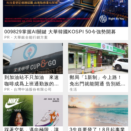
009829掌握AI關鍵 大華韓國KOSPI 50今強勢開募
PR・大華銀全能行銷方案
到加油站不只加油 來速
郵局「1新制」今上路！
咖啡成爲上班通勤族的新
免出門就能開通 告別紙本
選擇
PR・台灣中油股份有限公司
不用跑臨櫃
生活
踩著空氣，邁向極限，讓
3生肖要發了！8月起事業