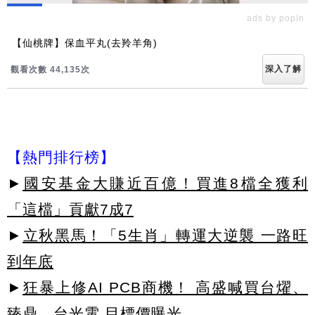
ads by popIn
【仙桃牌】保血平丸(去羚羊角)
深入了解
觀看次數 44,135次
【熱門排行榜】
►
國安基金大賺近百億！買進8檔全獲利
「這檔」貢獻7成7
►
立秋黑馬！「5生肖」轉運大逆襲 一路旺
到年底
►
狂暴上修AI PCB商機！ 高盛喊買台燿、
臻鼎、台光電 目標價曝光