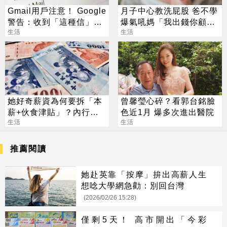
Gmail用戶注意！ Google
月子中心教洗屁股 爸不學
警告：收到「這種信」千
爆氣吼媽「我出錢你顧
萬別點
生活
孩」 網看法兩極
生活
她好奇薪資為何要拆「本
曾馨瑩心碎？看郭台銘臉
薪+伙食津貼」？內行曝
色近1月 爆多次進出醫院
好處：比較省
生活
生活
推薦閱讀
她赴英靠「按摩」拚出高薪人生
想唸大學網急勸：別回台灣
(2026/02/26 15:28)
僅剩5天！ 高市開出「今彩