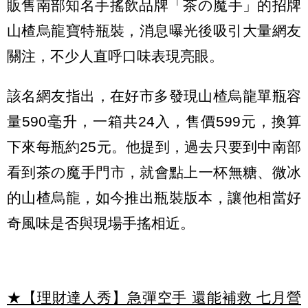
販售南部知名手搖飲品牌「茶の魔手」的招牌
山楂烏龍寶特瓶裝，消息曝光後吸引大量網友
關注，不少人直呼口味表現亮眼。
該名網友指出，在好市多發現山楂烏龍單瓶容
量590毫升，一箱共24入，售價599元，換算
下來每瓶約25元。他提到，過去只要到中南部
看到茶の魔手門市，就會點上一杯無糖、微冰
的山楂烏龍，如今推出瓶裝版本，讓他相當好
奇風味是否與現場手搖相近。
★【理財達人秀】急彈空手 還能補救 七月營