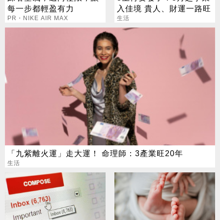
每一步都輕盈有力
入佳境 貴人、財運一路旺
PR・NIKE AIR MAX
生活
「九紫離火運」走大運！ 命理師：3產業旺20年
生活