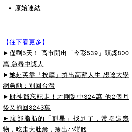
原始連結
【往下看更多】
►
僅剩5天！ 高市開出「今彩539」頭獎800
萬 急尋中獎人
►
她赴英靠「按摩」拚出高薪人生 想唸大學
網急勸：別回台灣
►
財神爺忘記走！才剛刮中324萬 他2個月
後又抱回3243萬
►腹部脂肪的「剋星」找到了，常吃這幾
物，吃走大肚囊，瘦出小蠻腰