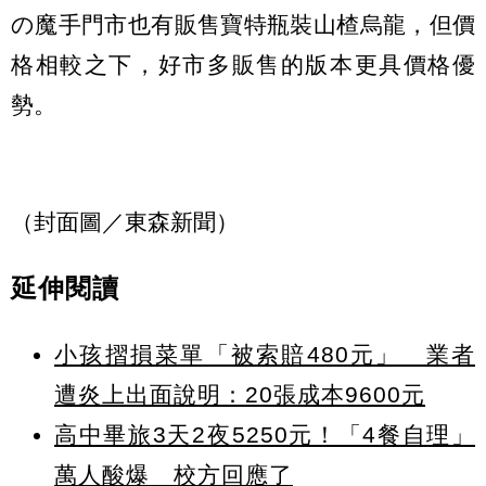
の魔手門市也有販售寶特瓶裝山楂烏龍，但價
格相較之下，好市多販售的版本更具價格優
勢。
（封面圖／東森新聞）
延伸閱讀
小孩摺損菜單「被索賠480元」 業者
遭炎上出面說明：20張成本9600元
高中畢旅3天2夜5250元！「4餐自理」
萬人酸爆 校方回應了