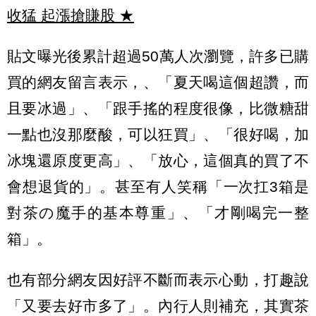
收猛 起漲搶賺股
★
貼文曝光後累計超過50萬人次瀏覽，許多已購
買的網友留言表示，、「夏天喝這個超讚，而
且要冰過」、「跟手搖的程度很像，比微糖甜
一點也沒那麼酸，可以狂買」、「很好喝，加
冰塊還原度更高」、「放心，這個真的買了不
會想退貨的」。甚至有人笑稱「一次扛3箱是
對茶の魔手的基本尊重」、「才剛喝完一整
箱」。
也有部分網友因好評不斷而表示心動，打趣說
「又要去好市多了」。內行人則補充，其實茶