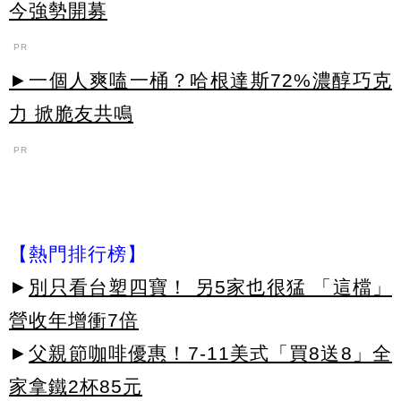
今強勢開募
PR
►一個人爽嗑一桶？哈根達斯72%濃醇巧克
力 掀脆友共鳴
PR
【熱門排行榜】
►
別只看台塑四寶！ 另5家也很猛 「這檔」
營收年增衝7倍
►
父親節咖啡優惠！7-11美式「買8送8」全
家拿鐵2杯85元