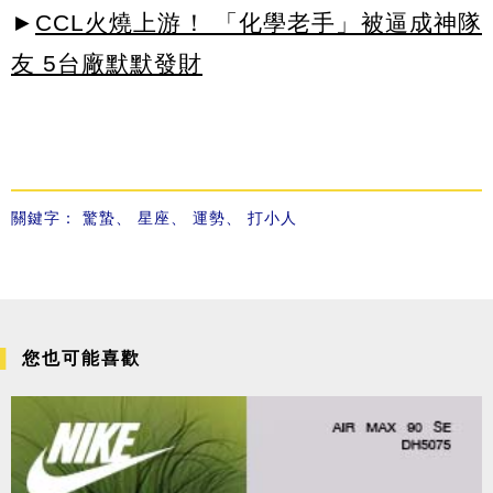
►
CCL火燒上游！ 「化學老手」被逼成神隊
友 5台廠默默發財
關鍵字：
驚蟄
、
星座
、
運勢
、
打小人
您也可能喜歡