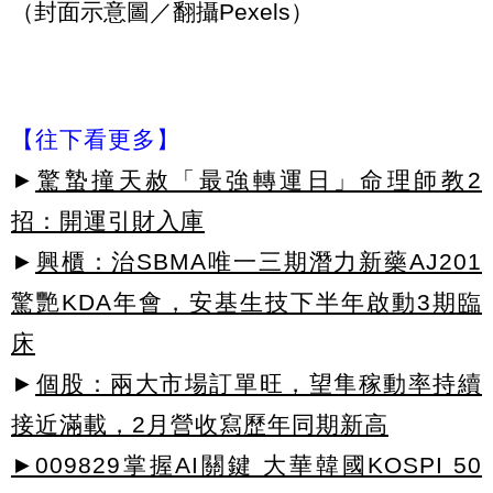
（封面示意圖／翻攝Pexels）
【往下看更多】
►
驚蟄撞天赦「最強轉運日」命理師教2
招：開運引財入庫
►
興櫃：治SBMA唯一三期潛力新藥AJ201
驚艷KDA年會，安基生技下半年啟動3期臨
床
►
個股：兩大市場訂單旺，望隼稼動率持續
接近滿載，2月營收寫歷年同期新高
►009829掌握AI關鍵 大華韓國KOSPI 50