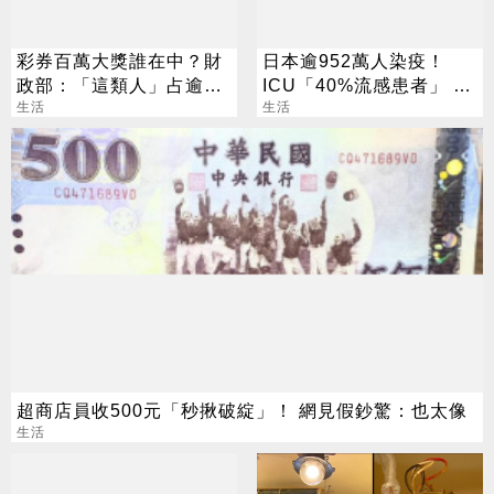
彩券百萬大獎誰在中？財
日本逾952萬人染疫！
政部：「這類人」占逾6
ICU「40%流感患者」 醫
成
生活
師憂：B流提早擴散
生活
超商店員收500元「秒揪破綻」！ 網見假鈔驚：也太像
生活