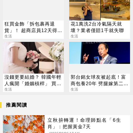
狂買金飾「拆包裹再退
花1萬洗2台冷氣隔天就
貨」！ 超商店員12天得手
壞？業者僅賠1千就失聯
39萬 下場出爐
生活
生活
沒錢更要結婚？ 韓國年輕
郭台銘女球友被起底！富
人瘋開「婚姻槓桿」 買房
商包養20年 劈腿嫁第二任
拚翻轉階級
生活
老公
生活
推薦閱讀
立秋拚轉運！命理師點名「6生
肖」：把握黃金7天