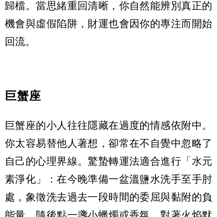
歸檔。當思緒重回清晰，你自然能辨別真正的
機會與虛假陷阱，財運也會因你的專注而開始
回流。
巨蟹座
巨蟹座的小人往往隱藏在過度的情感依附中。
你太容易替他人著想，卻常在不自覺中忽略了
自己的心理界線。驚蟄轉運法適合進行「水元
素淨化」：在今晚準備一盆溫鹽水洗手至手肘
處，象徵洗去過去一段時間的委屈與黏附的負
能量。隨後點一盞小蠟燭或香氛，對著火焰默