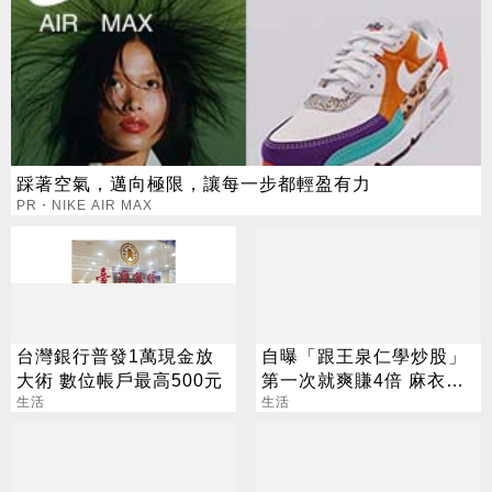
踩著空氣，邁向極限，讓每一步都輕盈有力
PR・NIKE AIR MAX
台灣銀行普發1萬現金放
自曝「跟王泉仁學炒股」
大術 數位帳戶最高500元
第一次就爽賺4倍 麻衣：
生活
感謝指導
生活