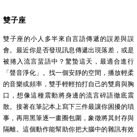
雙子座
雙子座的小人多半來自言語傳遞的誤差與誤
會。最近你是否發現訊息傳遞出現落差，或是
被捲入流言蜚語中？驚蟄這天，最適合進行
「聲音淨化」。找一個安靜的空間，播放輕柔
的音樂或頻率，雙手輕輕拍打自己的雙肩與胸
口，想像這種震動將身邊的流言碎語徹底震
散。接著在筆記本上寫下三件最讓你困擾的瑣
事，再用黑筆逐一畫圈包圍，象徵將其封存與
隔離。這個動作能幫助你把大腦中的雜訊有效