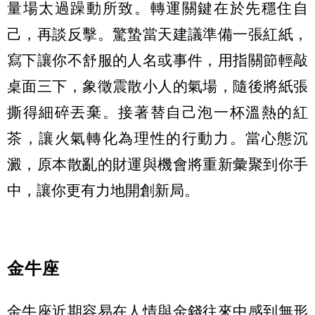
量場太過躁動所致。轉運關鍵在於先穩住自
己，再談反擊。驚蟄當天建議準備一張紅紙，
寫下讓你不舒服的人名或事件，用指關節輕敲
桌面三下，象徵震散小人的氣場，隨後將紙張
撕得細碎丟棄。接著替自己泡一杯溫熱的紅
茶，讓火氣轉化為理性的行動力。當心態沉
澱，原本散亂的財運與機會將重新彙聚到你手
中，讓你更有力地開創新局。
金牛座
金牛座近期容易在人情與金錢往來中感到無形