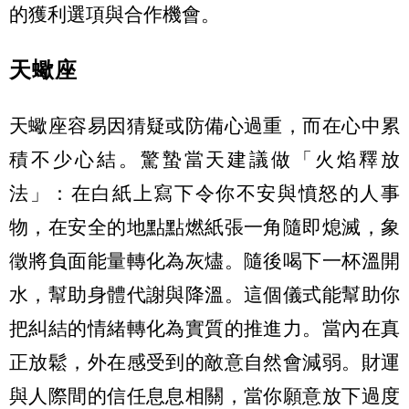
的獲利選項與合作機會。
天蠍座
天蠍座容易因猜疑或防備心過重，而在心中累
積不少心結。驚蟄當天建議做「火焰釋放
法」：在白紙上寫下令你不安與憤怒的人事
物，在安全的地點點燃紙張一角隨即熄滅，象
徵將負面能量轉化為灰燼。隨後喝下一杯溫開
水，幫助身體代謝與降溫。這個儀式能幫助你
把糾結的情緒轉化為實質的推進力。當內在真
正放鬆，外在感受到的敵意自然會減弱。財運
與人際間的信任息息相關，當你願意放下過度