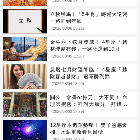
(2026/08/06 17:44)
立秋黑馬！「5生肖」轉運大逆襲
一路旺到年底
(2026/08/06 15:21)
金牛座下弦月發威！ 4星座「越
整理越有錢」一路旺運到10月
(2026/08/05 11:26)
農曆七月財運降臨！ 4星座「越
陰森越發財」 冠軍賺到翻
(2026/08/04 13:00)
關公「拿書or持刀」大不同！ 命
理師揭密：拜對大加分、拜錯恐
虧本
(2026/08/03 17:39)
12星座本週運勢曝！ 雙子靈感爆
棚、水瓶重新看見目標
(2026/08/03 14:27)