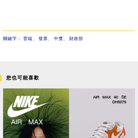
關鍵字：
雲端
、
發票
、
中獎
、
財政部
您也可能喜歡