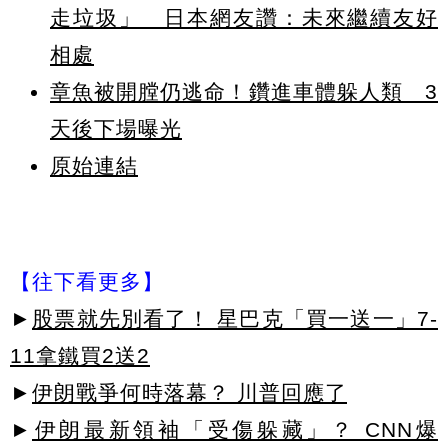
走垃圾」 日本網友讚：未來繼續友好
相處
章魚被開膛仍逃命！鑽進車體躲人類 3
天後下場曝光
原始連結
【往下看更多】
►
股票就先別看了！ 星巴克「買一送一」7-
11拿鐵買2送2
►
伊朗戰爭何時落幕？ 川普回應了
►
伊朗最新領袖「受傷躲藏」？ CNN爆