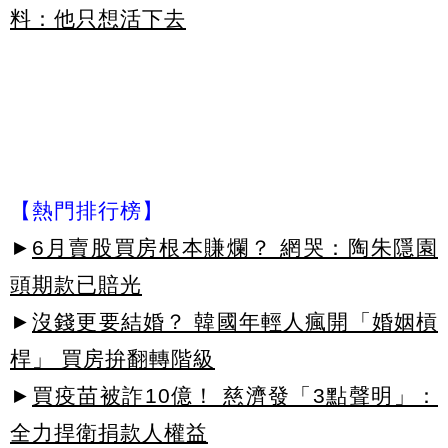
料：他只想活下去
【熱門排行榜】
►
6月賣股買房根本賺爛？ 網哭：陶朱隱園
頭期款已賠光
►
沒錢更要結婚？ 韓國年輕人瘋開「婚姻槓
桿」 買房拚翻轉階級
►
買疫苗被詐10億！ 慈濟發「3點聲明」：
全力捍衛捐款人權益