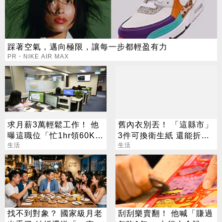
踩著空氣，邁向極限，讓每一步都輕盈有力
PR・NIKE AIR MAX
求月薪3萬輕鬆工作！ 他
舊內衣別丟！ 「這縣市」
曝這職位「忙1hr領60K」
3件可換衛生紙 還能折現
網瘋問：在哪
生活
金
生活
找不到對象？ 國家級月老
刮刮樂賣翻！ 他喊「賺過