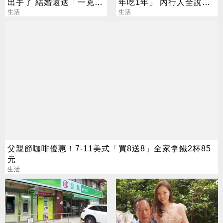
出手了 結婚還送「一克拉
年吃1年」 內行人全說
鑽戒」
生活
了：生存不易
生活
父親節咖啡優惠！7-11美式「買8送8」全家拿鐵2杯85
元
生活