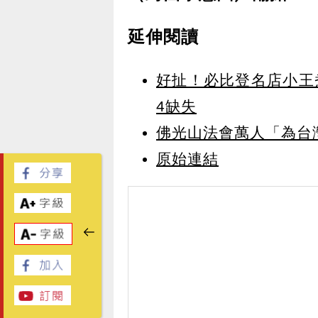
延伸閱讀
好扯！必比登名店小王
4缺失
佛光山法會萬人「為台
原始連結