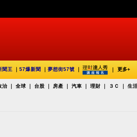
新聞王
57爆新聞
夢想街57號
更多+
政治
全球
台股
房產
汽車
理財
３Ｃ
生