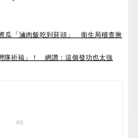
煮瓜「滷肉飯吃到菸頭」 衛生局稽查揪
灣隊祈福」！ 網讚：這個發功也太強