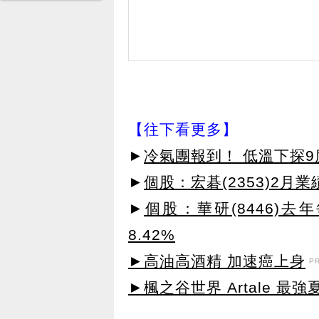
【往下看更多】
►
冷氣團報到！ 低溫下探9
►
個股：宏碁(2353)2
►
個股：華研(8446)去
8.42%
►高油高酒精 加速癌上身
P
►楓之谷世界 Artale 最