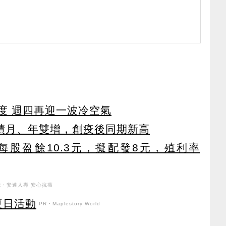
度 週四再迎一波冷空氣
月業績月、年雙增，創疫後同期新高
年每股盈餘10.3元，擬配發8元，殖利率
R・安達人壽 安心抗癌
強夏日活動
PR・Maplestory World