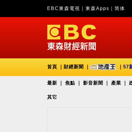
EBC東森電視
｜
東森Apps
｜
简体
首頁
財經新聞
57
最新
焦點
影音新聞
產業
其它