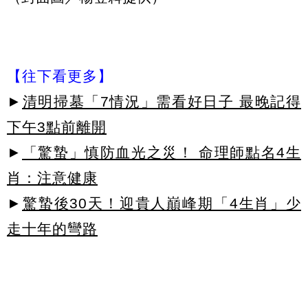
【往下看更多】
►
清明掃墓「7情況」需看好日子 最晚記得
下午3點前離開
►
「驚蟄」慎防血光之災！ 命理師點名4生
肖：注意健康
►
驚蟄後30天！迎貴人巔峰期「4生肖」少
走十年的彎路