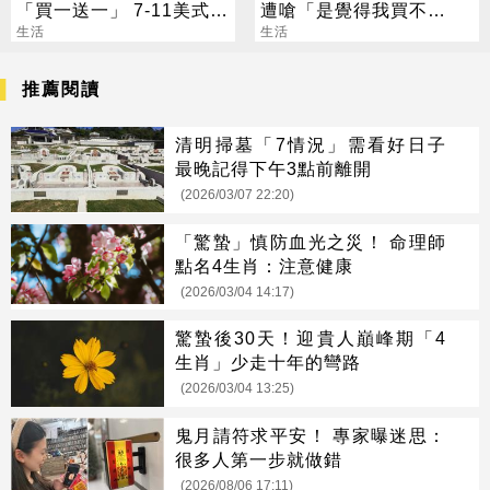
「買一送一」 7-11美式買
遭嗆「是覺得我買不
7送7
生活
起」？ 網齊勸快逃
生活
推薦閱讀
清明掃墓「7情況」需看好日子
最晚記得下午3點前離開
(2026/03/07 22:20)
「驚蟄」慎防血光之災！ 命理師
點名4生肖：注意健康
(2026/03/04 14:17)
驚蟄後30天！迎貴人巔峰期「4
生肖」少走十年的彎路
(2026/03/04 13:25)
鬼月請符求平安！ 專家曝迷思：
很多人第一步就做錯
(2026/08/06 17:11)