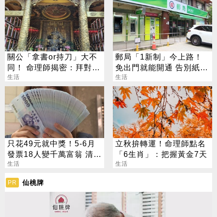
關公「拿書or持刀」大不
郵局「1新制」今上路！
同！ 命理師揭密：拜對大
免出門就能開通 告別紙本
加分、拜錯恐虧本
生活
不用跑臨櫃
生活
只花49元就中獎！5-6月
立秋拚轉運！命理師點名
發票18人變千萬富翁 清冊
「6生肖」：把握黃金7天
下午公布
生活
生活
仙桃牌
PR