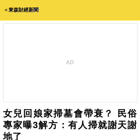
＜東森財經新聞
女兒回娘家掃墓會帶衰？ 民俗
專家曝3解方：有人掃就謝天謝
地了