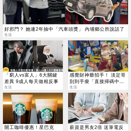
好邪門？ 她連2年抽中「汽車頭獎」 內埔鄉公所說話了
生活
「窮人vs富人」6大關鍵
感覺財神爺招手！ 淡定哥
差異 9成人每天做相反事
刮到手痠「直接掃碼中
生活
2000萬」
生活
開工咖啡優惠！星巴克
薪資是男友2倍 送筆電反