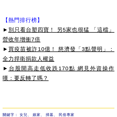
【熱門排行榜】
►
別只看台塑四寶！ 另5家也很猛 「這檔」
營收年增衝7倍
►
買疫苗被詐10億！ 慈濟發「3點聲明」：
全力捍衛捐款人權益
►
台股開高走低收跌170點 網見外資操作
嘆：要反轉了嗎？
關鍵字：
女兒
、
娘家
、
掃墓
、
民俗專家